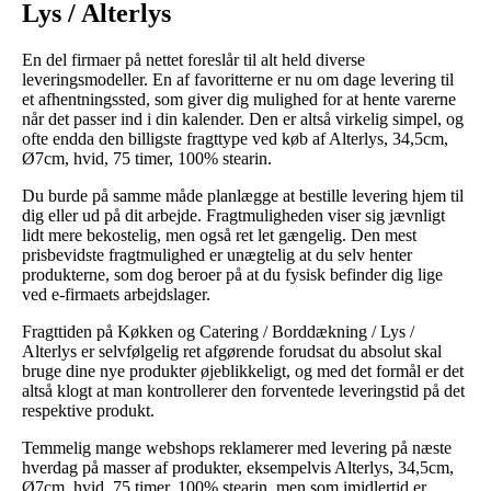
Lys / Alterlys
En del firmaer på nettet foreslår til alt held diverse
leveringsmodeller. En af favoritterne er nu om dage levering til
et afhentningssted, som giver dig mulighed for at hente varerne
når det passer ind i din kalender. Den er altså virkelig simpel, og
ofte endda den billigste fragttype ved køb af Alterlys, 34,5cm,
Ø7cm, hvid, 75 timer, 100% stearin.
Du burde på samme måde planlægge at bestille levering hjem til
dig eller ud på dit arbejde. Fragtmuligheden viser sig jævnligt
lidt mere bekostelig, men også ret let gængelig. Den mest
prisbevidste fragtmulighed er unægtelig at du selv henter
produkterne, som dog beroer på at du fysisk befinder dig lige
ved e-firmaets arbejdslager.
Fragttiden på Køkken og Catering / Borddækning / Lys /
Alterlys er selvfølgelig ret afgørende forudsat du absolut skal
bruge dine nye produkter øjeblikkeligt, og med det formål er det
altså klogt at man kontrollerer den forventede leveringstid på det
respektive produkt.
Temmelig mange webshops reklamerer med levering på næste
hverdag på masser af produkter, eksempelvis Alterlys, 34,5cm,
Ø7cm, hvid, 75 timer, 100% stearin, men som imidlertid er