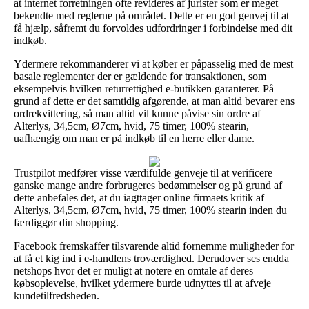
at internet forretningen ofte revideres af jurister som er meget
bekendte med reglerne på området. Dette er en god genvej til at
få hjælp, såfremt du forvoldes udfordringer i forbindelse med dit
indkøb.
Ydermere rekommanderer vi at køber er påpasselig med de mest
basale reglementer der er gældende for transaktionen, som
eksempelvis hvilken returrettighed e-butikken garanterer. På
grund af dette er det samtidig afgørende, at man altid bevarer ens
ordrekvittering, så man altid vil kunne påvise sin ordre af
Alterlys, 34,5cm, Ø7cm, hvid, 75 timer, 100% stearin,
uafhængig om man er på indkøb til en herre eller dame.
Trustpilot medfører visse værdifulde genveje til at verificere
ganske mange andre forbrugeres bedømmelser og på grund af
dette anbefales det, at du iagttager online firmaets kritik af
Alterlys, 34,5cm, Ø7cm, hvid, 75 timer, 100% stearin inden du
færdiggør din shopping.
Facebook fremskaffer tilsvarende altid fornemme muligheder for
at få et kig ind i e-handlens troværdighed. Derudover ses endda
netshops hvor det er muligt at notere en omtale af deres
købsoplevelse, hvilket ydermere burde udnyttes til at afveje
kundetilfredsheden.