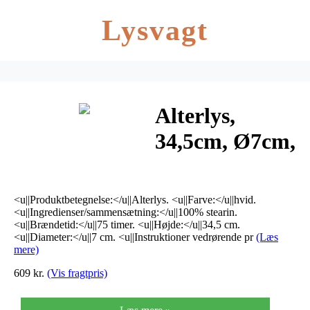
Lysvagt
Alterlys,
34,5cm, Ø7cm,
hvid, 75 timer,
100% stearin
<u||Produktbetegnelse:</u||Alterlys. <u||Farve:</u||hvid.
<u||Ingredienser/sammensætning:</u||100% stearin.
<u||Brændetid:</u||75 timer. <u||Højde:</u||34,5 cm.
<u||Diameter:</u||7 cm. <u||Instruktioner vedrørende pr
(Læs
mere)
609 kr.
(Vis fragtpris)