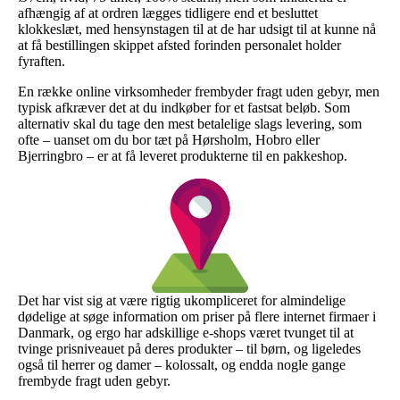
afhængig af at ordren lægges tidligere end et besluttet
klokkeslæt, med hensynstagen til at de har udsigt til at kunne nå
at få bestillingen skippet afsted forinden personalet holder
fyraften.
En række online virksomheder frembyder fragt uden gebyr, men
typisk afkræver det at du indkøber for et fastsat beløb. Som
alternativ skal du tage den mest betalelige slags levering, som
ofte – uanset om du bor tæt på Hørsholm, Hobro eller
Bjerringbro – er at få leveret produkterne til en pakkeshop.
Det har vist sig at være rigtig ukompliceret for almindelige
dødelige at søge information om priser på flere internet firmaer i
Danmark, og ergo har adskillige e-shops været tvunget til at
tvinge prisniveauet på deres produkter – til børn, og ligeledes
også til herrer og damer – kolossalt, og endda nogle gange
frembyde fragt uden gebyr.