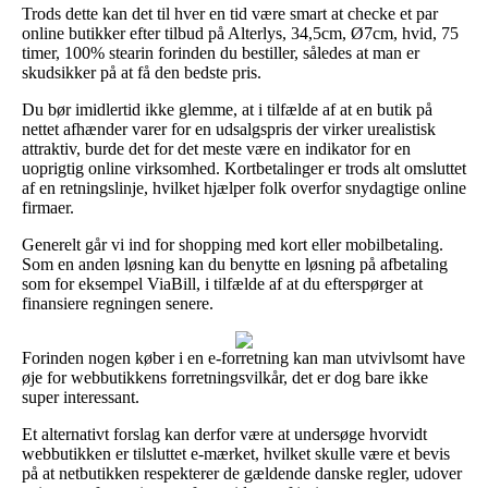
Trods dette kan det til hver en tid være smart at checke et par
online butikker efter tilbud på Alterlys, 34,5cm, Ø7cm, hvid, 75
timer, 100% stearin forinden du bestiller, således at man er
skudsikker på at få den bedste pris.
Du bør imidlertid ikke glemme, at i tilfælde af at en butik på
nettet afhænder varer for en udsalgspris der virker urealistisk
attraktiv, burde det for det meste være en indikator for en
uoprigtig online virksomhed. Kortbetalinger er trods alt omsluttet
af en retningslinje, hvilket hjælper folk overfor snydagtige online
firmaer.
Generelt går vi ind for shopping med kort eller mobilbetaling.
Som en anden løsning kan du benytte en løsning på afbetaling
som for eksempel ViaBill, i tilfælde af at du efterspørger at
finansiere regningen senere.
Forinden nogen køber i en e-forretning kan man utvivlsomt have
øje for webbutikkens forretningsvilkår, det er dog bare ikke
super interessant.
Et alternativt forslag kan derfor være at undersøge hvorvidt
webbutikken er tilsluttet e-mærket, hvilket skulle være et bevis
på at netbutikken respekterer de gældende danske regler, udover