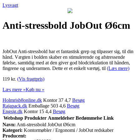
Lysvagt
Anti-stressbold JobOut Ø6cm
JobOut Anti-stressbold har et fantastisk grep og tilpasser sig, til din
hånd. Vægten i bolden skaber en stimulerende og afstressende
følelse, samtidig med at den giver god blodcirkulation til hånden,
fingrene og underarmen. Dette er et enkelt værtøj, til
(Læs mere)
119 kr.
(Vis fragtpris)
Læs mere »
Køb nu »
Holmrisb8online.dk
Kontor 37 4,7
Besøg
Rajapack.dk
Emballage 503 4,6
Besøg
Engsig.dk
Kontor 15 4,4
Besøg
Webshop
Produkter
Anmeldelser
Bedømmelse
Link
Navn:
Anti-stressbold JobOut Ø6cm
Kategori:
Kontormøbler / Ergonomi / JobOut redskaber
Producent: