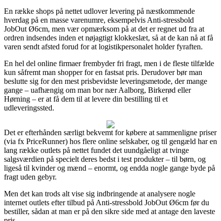
En række shops på nettet udlover levering på næstkommende
hverdag på en masse varenumre, eksempelvis Anti-stressbold
JobOut Ø6cm, men vær opmærksom på at det er regnet ud fra at
ordren indsendes inden et nøjagtigt klokkeslæt, så at de kan nå at få
varen sendt afsted forud for at logistikpersonalet holder fyraften.
En hel del online firmaer frembyder fri fragt, men i de fleste tilfælde
kun såfremt man shopper for en fastsat pris. Derudover bør man
beslutte sig for den mest prisbevidste leveringsmetode, der mange
gange – uafhængig om man bor nær Aalborg, Birkerød eller
Hørning – er at få dem til at levere din bestilling til et
udleveringssted.
Det er efterhånden særligt bekvemt for købere at sammenligne priser
(via fx PriceRunner) hos flere online selskaber, og til gengæld har en
lang række outlets på nettet fundet det uundgåeligt at tvinge
salgsværdien på specielt deres bedst i test produkter – til børn, og
ligeså til kvinder og mænd – enormt, og endda nogle gange byde på
fragt uden gebyr.
Men det kan trods alt vise sig indbringende at analysere nogle
internet outlets efter tilbud på Anti-stressbold JobOut Ø6cm før du
bestiller, sådan at man er på den sikre side med at antage den laveste
pris.