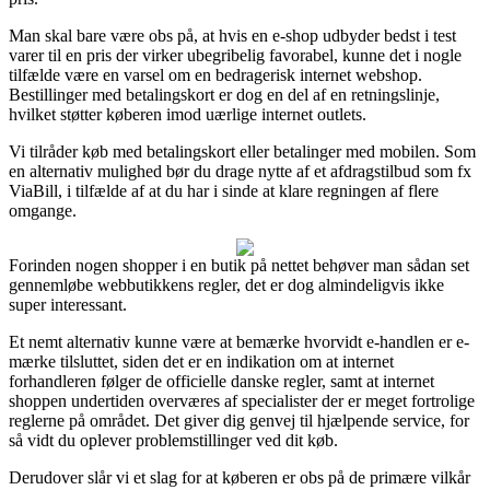
Man skal bare være obs på, at hvis en e-shop udbyder bedst i test
varer til en pris der virker ubegribelig favorabel, kunne det i nogle
tilfælde være en varsel om en bedragerisk internet webshop.
Bestillinger med betalingskort er dog en del af en retningslinje,
hvilket støtter køberen imod uærlige internet outlets.
Vi tilråder køb med betalingskort eller betalinger med mobilen. Som
en alternativ mulighed bør du drage nytte af et afdragstilbud som fx
ViaBill, i tilfælde af at du har i sinde at klare regningen af flere
omgange.
Forinden nogen shopper i en butik på nettet behøver man sådan set
gennemløbe webbutikkens regler, det er dog almindeligvis ikke
super interessant.
Et nemt alternativ kunne være at bemærke hvorvidt e-handlen er e-
mærke tilsluttet, siden det er en indikation om at internet
forhandleren følger de officielle danske regler, samt at internet
shoppen undertiden overværes af specialister der er meget fortrolige
reglerne på området. Det giver dig genvej til hjælpende service, for
så vidt du oplever problemstillinger ved dit køb.
Derudover slår vi et slag for at køberen er obs på de primære vilkår