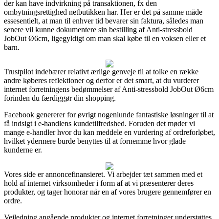
der kan have indvirkning på transaktionen, fx den
ombytningsrettighed netbutikken har. Her er det på samme måde
essesentielt, at man til enhver tid bevarer sin faktura, således man
senere vil kunne dokumentere sin bestilling af Anti-stressbold
JobOut Ø6cm, ligegyldigt om man skal købe til en voksen eller et
barn.
Trustpilot indebærer relativt ærlige genveje til at tolke en række
andre køberes reflektioner og derfor er det smart, at du vurderer
internet forretningens bedømmelser af Anti-stressbold JobOut Ø6cm
forinden du færdiggør din shopping.
Facebook genererer for øvrigt nogenlunde fantastiske løsninger til at
få indsigt i e-handlens kundetilfredshed. Foruden det møder vi
mange e-handler hvor du kan meddele en vurdering af ordreforløbet,
hvilket ydermere burde benyttes til at fornemme hvor glade
kunderne er.
Vores side er annoncefinansieret. Vi arbejder tæt sammen med et
hold af internet virksomheder i form af at vi præsenterer deres
produkter, og tager honorar når en af vores brugere gennemfører en
ordre.
Vejledning angående produkter og internet forretninger understøttes