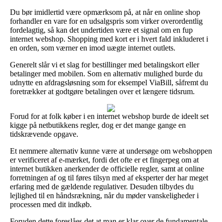
Du bør imidlertid være opmærksom på, at når en online shop
forhandler en vare for en udsalgspris som virker overordentlig
fordelagtig, så kan det undertiden være et signal om en fup
internet webshop. Shopping med kort er i hvert fald inkluderet i
en orden, som værner en imod uægte internet outlets.
Generelt slår vi et slag for bestillinger med betalingskort eller
betalinger med mobilen. Som en alternativ mulighed burde du
udnytte en afdragsløsning som for eksempel ViaBill, såfremt du
foretrækker at godtgøre betalingen over et længere tidsrum.
Forud for at folk køber i en internet webshop burde de ideelt set
kigge på netbutikkens regler, dog er det mange gange en
tidskrævende opgave.
Et nemmere alternativ kunne være at undersøge om webshoppen
er verificeret af e-mærket, fordi det ofte er et fingerpeg om at
internet butikken anerkender de officielle regler, samt at online
forretningen af og til føres tilsyn med af eksperter der har meget
erfaring med de gældende regulativer. Desuden tilbydes du
lejlighed til en håndsrækning, når du møder vanskeligheder i
processen med dit indkøb.
Foruden dette foreslåes det at man er klar over de fundamentale