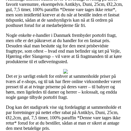
favorit varenumre, eksempelvis Antiklys, Duni, 25cm, Ø2,2cm,
gul, 7,5 timer, 100% paraffin *Denne vare tages ikke retur*,
men som imidlertid kræver at du når at bestille inden et fastsat
tidspunkt, sådan at de sandsynligvis kan nå at få ordren på
posthuset forud for at medarbejderne får fri.
Nogle enkelte e-handler i Danmark frembyder portofri fragt,
men ofte er det påkrævet at du handler for en fastsat pris.
Desuden skal man beslutte sig for den mest prisbevidste
fragttype, som oftest – hvad end man befinder sig tæt på Vejle,
Hjørring eller Slangerup – vil være at få fragtmanden til at køre
produkterne til et udleveringssted.
Det er jo særligt enkelt for enhver at sammenholde priser på
tværs af e-shops, og til tak har flere online virksomheder været
presset til at at tvinge priserne på deres varer – til babyer og
børn, men ligeledes til damer og herrer – kolossalt, og endda
nogle gange tilbyde portofri fragt.
Dog kan det stadigvæk vise sig fordelagtigt at sammenholde et
par forretninger på nettet efter rabat på Antiklys, Duni, 25cm,
Ø2,2cm, gul, 7,5 timer, 100% paraffin *Denne vare tages ikke
retur* forud for at du bestiller, sådan at man er sikret at antage
den mest betalelige pris.