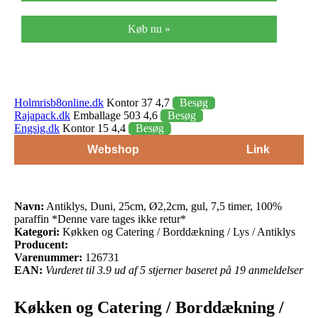
Køb nu »
Holmrisb8online.dk
Kontor 37 4,7
Besøg
Rajapack.dk
Emballage 503 4,6
Besøg
Engsig.dk
Kontor 15 4,4
Besøg
Webshop
Link
Navn:
Antiklys, Duni, 25cm, Ø2,2cm, gul, 7,5 timer, 100%
paraffin *Denne vare tages ikke retur*
Kategori:
Køkken og Catering / Borddækning / Lys / Antiklys
Producent:
Varenummer:
126731
EAN:
Vurderet til 3.9 ud af 5 stjerner baseret på 19 anmeldelser
Køkken og Catering / Borddækning /