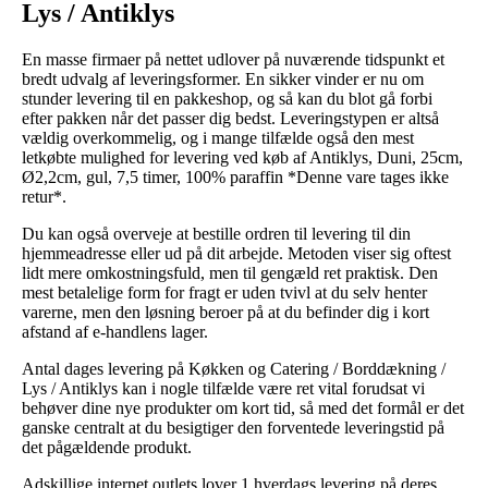
Lys / Antiklys
En masse firmaer på nettet udlover på nuværende tidspunkt et
bredt udvalg af leveringsformer. En sikker vinder er nu om
stunder levering til en pakkeshop, og så kan du blot gå forbi
efter pakken når det passer dig bedst. Leveringstypen er altså
vældig overkommelig, og i mange tilfælde også den mest
letkøbte mulighed for levering ved køb af Antiklys, Duni, 25cm,
Ø2,2cm, gul, 7,5 timer, 100% paraffin *Denne vare tages ikke
retur*.
Du kan også overveje at bestille ordren til levering til din
hjemmeadresse eller ud på dit arbejde. Metoden viser sig oftest
lidt mere omkostningsfuld, men til gengæld ret praktisk. Den
mest betalelige form for fragt er uden tvivl at du selv henter
varerne, men den løsning beroer på at du befinder dig i kort
afstand af e-handlens lager.
Antal dages levering på Køkken og Catering / Borddækning /
Lys / Antiklys kan i nogle tilfælde være ret vital forudsat vi
behøver dine nye produkter om kort tid, så med det formål er det
ganske centralt at du besigtiger den forventede leveringstid på
det pågældende produkt.
Adskillige internet outlets lover 1 hverdags levering på deres