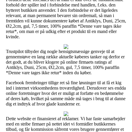
forhold der spiller ind i forbindelse med handlen, f.eks. den
bytteret butikken anvender. I den forbindelse er det ligeledes
relevant, at man permanent bevarer sin ordremail, så man i
fremtiden vil kunne dokumentere købet af Antiklys, Duni, 25cm,
Ø2,2cm, gul, 7,5 timer, 100% paraffin *Denne vare tages ikke
retur*, om man er på udkig efter et produkt til en mand eller
kvinde.
Trustpilot tilbyder dig nogle hensigtsmæssige genveje til at
gennemstøve en lang række aktuelle køberes tanker og derfor er
det godt, at du bliver klogere på online firmaets ratings af
Antiklys, Duni, 25cm, Ø2,2cm, gul, 7,5 timer, 100% paraffin
*Denne vare tages ikke retur* inden du køber.
Facebook frembringer tillige ret så fine løsninger til at få et kig
ind i internet virksomhedens troværdighed. Derudover ses endda
online forretninger hvor det er muligt at forfatte en bedømmelse
af deres køb, hvilket på samme måde må tages i brug til at danne
dig et indtryk af hvor glade kunderne er.
Dette website er finansieret af reklamer. Vi har faste samarbejder
med en stribe firmaer på nettet idet vi formidler butikkernes
tilbud, og får kommission såfremt vores brugere gennemfører et