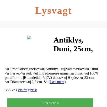
Lysvagt
Antiklys,
Duni, 25cm,
Ø2,2cm, gul,
7,5 timer,
<u||Produktbetegnelse:</u||Antiklys. <u||Varemærke:</u||Duni.
100% paraffin
<u||Farve:</u||gul. <u||Ingredienser/sammensætning:</u||100%
paraffin. <u||Brændetid:</u||7,5 timer. <u||Højde:</u||25 cm.
<u||Diameter:</u||2,2 cm. &l
(Læs mere)
*Denne vare
356 kr.
(Vis fragtpris)
tages ikke
retur*
Læs mere »