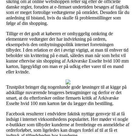
sikring om at online webshoppen retter sig efter de officielle
danske regler, foruden at e-firmaet undertiden besøges af fagfolk
som er meget fortrolige vedtægterne på området. Desuden får du
anledning til bistand, hvis du skulle få problemstillinger som
følge af din shopping.
Tillige er det godt at køberen er omhyggelig omkring de
elementære vedtægter der har indvirkning på ordren,
eksempelvis den ombytningspolitik internet forretningen
tilbyder. I den relation er det i øvrigt vigtigt, at man til enhver tid
beholder sin kvittering på e-mail, således man når som helst vil
kunne eftervise sin shopping af Arkivæske Esselte hvid 100 mm
karton, ligegyldigt om man er på udkig efter varer til en mand
eller kvinde.
Trustpilot bringer dig nogenlunde gode løsninger til at kigge på
adskillige nuværende brugeres betragtninger og derfor er det
smart, at du efterforsker online firmaets kritik af Arkivæske
Esselte hvid 100 mm karton før du lægger din bestilling.
Facebook resulterer i endvidere faktisk nyttige genveje til at få
indsigt i internet virksomhedens popularitet. Her møder vi nogle
e-butikker som tilbyder kunderne at frembringe en anmeldelse af
ordreforløbet, som ligeledes kan drages fordel af til at få et
indtryk af tilfredsheden hos kunderne.