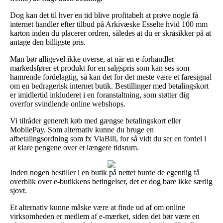
Dog kan det til hver en tid blive profitabelt at prøve nogle få
internet handler efter tilbud på Arkivæske Esselte hvid 100 mm
karton inden du placerer ordren, således at du er skråsikker på at
antage den billigste pris.
Man bør alligevel ikke overse, at når en e-forhandler
markedsfører et produkt for en salgspris som kan ses som
hamrende fordelagtig, så kan det for det meste være et faresignal
om en bedragerisk internet butik. Bestillinger med betalingskort
er imidlertid inkluderet i en foranstaltning, som støtter dig
overfor svindlende online webshops.
Vi tilråder generelt køb med gængse betalingskort eller
MobilePay. Som alternativ kunne du bruge en
afbetalingsordning som fx ViaBill, for så vidt du ser en fordel i
at klare pengene over et længere tidsrum.
Inden nogen bestiller i en butik på nettet burde de egentlig få
overblik over e-butikkens betingelser, det er dog bare ikke særlig
sjovt.
Et alternativ kunne måske være at finde ud af om online
virksomheden er medlem af e-mærket, siden det bør være en