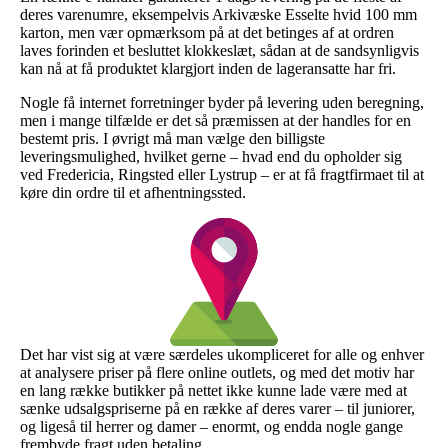
deres varenumre, eksempelvis Arkivæske Esselte hvid 100 mm
karton, men vær opmærksom på at det betinges af at ordren
laves forinden et besluttet klokkeslæt, sådan at de sandsynligvis
kan nå at få produktet klargjort inden de lageransatte har fri.
Nogle få internet forretninger byder på levering uden beregning,
men i mange tilfælde er det så præmissen at der handles for en
bestemt pris. I øvrigt må man vælge den billigste
leveringsmulighed, hvilket gerne – hvad end du opholder sig
ved Fredericia, Ringsted eller Lystrup – er at få fragtfirmaet til at
køre din ordre til et afhentningssted.
Det har vist sig at være særdeles ukompliceret for alle og enhver
at analysere priser på flere online outlets, og med det motiv har
en lang række butikker på nettet ikke kunne lade være med at
sænke udsalgspriserne på en række af deres varer – til juniorer,
og ligeså til herrer og damer – enormt, og endda nogle gange
frembyde fragt uden betaling.