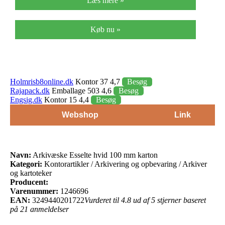
Læs mere »
Køb nu »
Holmrisb8online.dk
Kontor 37 4,7
Besøg
Rajapack.dk
Emballage 503 4,6
Besøg
Engsig.dk
Kontor 15 4,4
Besøg
Webshop
Link
Navn:
Arkivæske Esselte hvid 100 mm karton
Kategori:
Kontorartikler / Arkivering og opbevaring / Arkiver
og kartoteker
Producent:
Varenummer:
1246696
EAN:
3249440201722
Vurderet til 4.8 ud af 5 stjerner baseret
på 21 anmeldelser