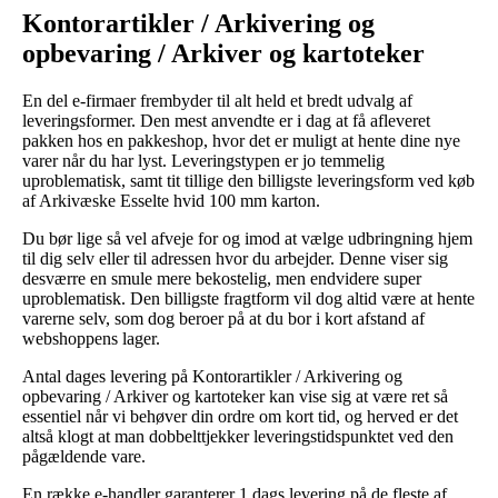
Kontorartikler / Arkivering og
opbevaring / Arkiver og kartoteker
En del e-firmaer frembyder til alt held et bredt udvalg af
leveringsformer. Den mest anvendte er i dag at få afleveret
pakken hos en pakkeshop, hvor det er muligt at hente dine nye
varer når du har lyst. Leveringstypen er jo temmelig
uproblematisk, samt tit tillige den billigste leveringsform ved køb
af Arkivæske Esselte hvid 100 mm karton.
Du bør lige så vel afveje for og imod at vælge udbringning hjem
til dig selv eller til adressen hvor du arbejder. Denne viser sig
desværre en smule mere bekostelig, men endvidere super
uproblematisk. Den billigste fragtform vil dog altid være at hente
varerne selv, som dog beroer på at du bor i kort afstand af
webshoppens lager.
Antal dages levering på Kontorartikler / Arkivering og
opbevaring / Arkiver og kartoteker kan vise sig at være ret så
essentiel når vi behøver din ordre om kort tid, og herved er det
altså klogt at man dobbelttjekker leveringstidspunktet ved den
pågældende vare.
En række e-handler garanterer 1 dags levering på de fleste af