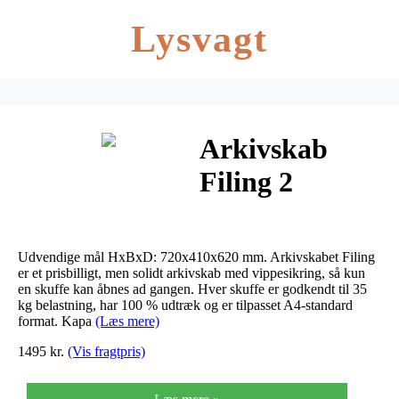
Lysvagt
Arkivskab
Filing 2
skuffer hvid
RAL 9010 udv.
Udvendige mål HxBxD: 720x410x620 mm. Arkivskabet Filing
mål:
er et prisbilligt, men solidt arkivskab med vippesikring, så kun
en skuffe kan åbnes ad gangen. Hver skuffe er godkendt til 35
kg belastning, har 100 % udtræk og er tilpasset A4-standard
H720xB410xD
format. Kapa
(Læs mere)
1495 kr.
(Vis fragtpris)