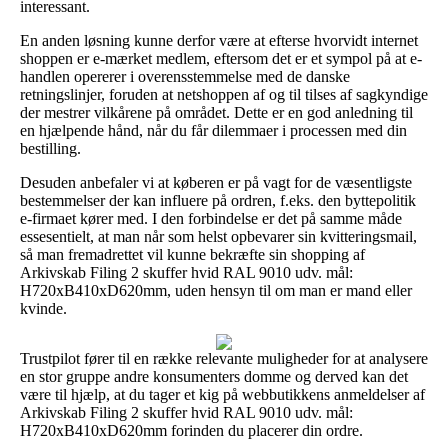
interessant.
En anden løsning kunne derfor være at efterse hvorvidt internet
shoppen er e-mærket medlem, eftersom det er et sympol på at e-
handlen opererer i overensstemmelse med de danske
retningslinjer, foruden at netshoppen af og til tilses af sagkyndige
der mestrer vilkårene på området. Dette er en god anledning til
en hjælpende hånd, når du får dilemmaer i processen med din
bestilling.
Desuden anbefaler vi at køberen er på vagt for de væsentligste
bestemmelser der kan influere på ordren, f.eks. den byttepolitik
e-firmaet kører med. I den forbindelse er det på samme måde
essesentielt, at man når som helst opbevarer sin kvitteringsmail,
så man fremadrettet vil kunne bekræfte sin shopping af
Arkivskab Filing 2 skuffer hvid RAL 9010 udv. mål:
H720xB410xD620mm, uden hensyn til om man er mand eller
kvinde.
Trustpilot fører til en række relevante muligheder for at analysere
en stor gruppe andre konsumenters domme og derved kan det
være til hjælp, at du tager et kig på webbutikkens anmeldelser af
Arkivskab Filing 2 skuffer hvid RAL 9010 udv. mål:
H720xB410xD620mm forinden du placerer din ordre.