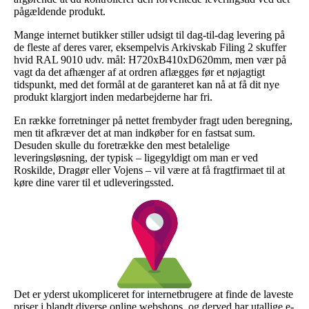
pågældende produkt.
Mange internet butikker stiller udsigt til dag-til-dag levering på
de fleste af deres varer, eksempelvis Arkivskab Filing 2 skuffer
hvid RAL 9010 udv. mål: H720xB410xD620mm, men vær på
vagt da det afhænger af at ordren aflægges før et nøjagtigt
tidspunkt, med det formål at de garanteret kan nå at få dit nye
produkt klargjort inden medarbejderne har fri.
En række forretninger på nettet frembyder fragt uden beregning,
men tit afkræver det at man indkøber for en fastsat sum.
Desuden skulle du foretrække den mest betalelige
leveringsløsning, der typisk – ligegyldigt om man er ved
Roskilde, Dragør eller Vojens – vil være at få fragtfirmaet til at
køre dine varer til et udleveringssted.
Det er yderst ukompliceret for internetbrugere at finde de laveste
priser i blandt diverse online webshops, og derved har utallige e-