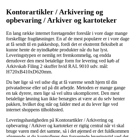
Kontorartikler / Arkivering og
opbevaring / Arkiver og kartoteker
En lang række internet foretagender foreslår i vore dage mange
forskellige fragtløsninger. En af de mest populære er i vore dage
at få sendt til en pakkeshop, fordi det er ekstremt fleksibelt at
kunne hente de nyindkøbte produkter når du har lyst.
Leveringstypen er nemlig ret fremkommelig, og endda
derudover den mest betalelige form for levering ved køb af
Arkivskab Filing 2 skuffer hvid RAL 9010 udv. mål:
H720xB410xD620mm.
Du bør lige så vel udse dig at få varerne sendt hjem til din
privatadresse eller ud på dit arbejde. Metoden er mange gange
en tak dyrere, men lige så vel ultra ukompliceret. Den mest
betalelige løsning kan ikke benægtes at være at du selv henter
pakken, hvilket dog står og falder med at du lever lige ved
internet shoppens tilholdssted.
Leveringshastigheden på Kontorartikler / Arkivering og
opbevaring / Arkiver og kartoteker er rigtig central når vi skal
bruge varen med det samme, så i det øjemed er det fuldkommen
afgørende at du kontrollerer den forventede leveringstid ved det