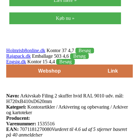
Læs mere »
Køb nu »
Holmrisb8online.dk
Kontor 37 4,7
Besøg
Rajapack.dk
Emballage 503 4,6
Besøg
Engsig.dk
Kontor 15 4,4
Besøg
Webshop
Link
Navn:
Arkivskab Filing 2 skuffer hvid RAL 9010 udv. mål:
H720xB410xD620mm
Kategori:
Kontorartikler / Arkivering og opbevaring / Arkiver
og kartoteker
Producent:
Varenummer:
1535516
EAN:
7071181270080
Vurderet til 4.6 ud af 5 stjerner baseret
på 40 anmeldelser