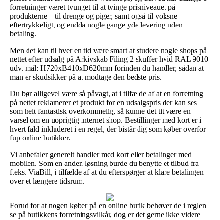
forretninger været tvunget til at tvinge prisniveauet på
produkterne – til drenge og piger, samt også til voksne –
eftertrykkeligt, og endda nogle gange yde levering uden
betaling.
Men det kan til hver en tid være smart at studere nogle shops på
nettet efter udsalg på Arkivskab Filing 2 skuffer hvid RAL 9010
udv. mål: H720xB410xD620mm forinden du handler, sådan at
man er skudsikker på at modtage den bedste pris.
Du bør alligevel være så påvagt, at i tilfælde af at en forretning
på nettet reklamerer et produkt for en udsalgspris der kan ses
som helt fantastisk overkommelig, så kunne det tit være en
varsel om en uoprigtig internet shop. Bestillinger med kort er i
hvert fald inkluderet i en regel, der bistår dig som køber overfor
fup online butikker.
Vi anbefaler generelt handler med kort eller betalinger med
mobilen. Som en anden løsning burde du benytte et tilbud fra
f.eks. ViaBill, i tilfælde af at du efterspørger at klare betalingen
over et længere tidsrum.
Forud for at nogen køber på en online butik behøver de i reglen
se på butikkens forretningsvilkår, dog er det gerne ikke videre