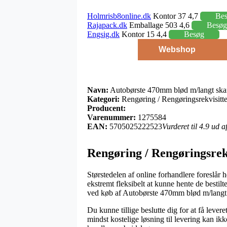
Holmrisb8online.dk
Kontor 37 4,7
Be
Rajapack.dk
Emballage 503 4,6
Besøg
Engsig.dk
Kontor 15 4,4
Besøg
Webshop
Navn:
Autobørste 470mm blød m/langt ska
Kategori:
Rengøring / Rengøringsrekvisitte
Producent:
Varenummer:
1275584
EAN:
5705025222523
Vurderet til 4.9 ud 
Rengøring / Rengøringsrek
Størstedelen af online forhandlere foreslår
ekstremt fleksibelt at kunne hente de bestilt
ved køb af Autobørste 470mm blød m/langt 
Du kunne tillige beslutte dig for at få levere
mindst kostelige løsning til levering kan ik