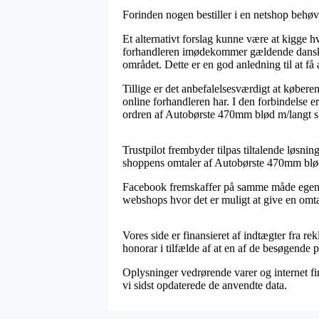
Forinden nogen bestiller i en netshop behø
Et alternativt forslag kunne være at kigge 
forhandleren imødekommer gældende dansk l
området. Dette er en god anledning til at få
Tillige er det anbefalelsesværdigt at købere
online forhandleren har. I den forbindelse 
ordren af Autobørste 470mm blød m/langt ska
Trustpilot frembyder tilpas tiltalende løsni
shoppens omtaler af Autobørste 470mm blød 
Facebook fremskaffer på samme måde egentlig 
webshops hvor det er muligt at give en omtale
Vores side er finansieret af indtægter fra r
honorar i tilfælde af at en af de besøgende p
Oplysninger vedrørende varer og internet firm
vi sidst opdaterede de anvendte data.