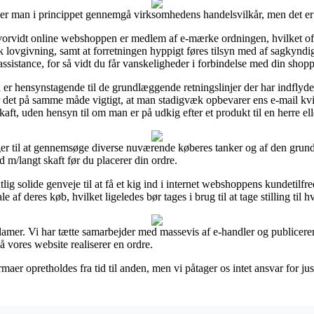
ver man i princippet gennemgå virksomhedens handelsvilkår, men det er 
hvorvidt online webshoppen er medlem af e-mærke ordningen, hvilket oft
ovgivning, samt at forretningen hyppigt føres tilsyn med af sagkyndig
 assistance, for så vidt du får vanskeligheder i forbindelse med din shop
n er hensynstagende til de grundlæggende retningslinjer der har indflyd
er det på samme måde vigtigt, at man stadigvæk opbevarer ens e-mail kvi
ft, uden hensyn til om man er på udkig efter et produkt til en herre el
nger til at gennemsøge diverse nuværende køberes tanker og af den grund 
m/langt skaft før du placerer din ordre.
solide genveje til at få et kig ind i internet webshoppens kundetilfreds
 af deres køb, hvilket ligeledes bør tages i brug til at tage stilling til 
eklamer. Vi har tætte samarbejder med massevis af e-handler og publicer
å vores website realiserer en ordre.
aer opretholdes fra tid til anden, men vi påtager os intet ansvar for just