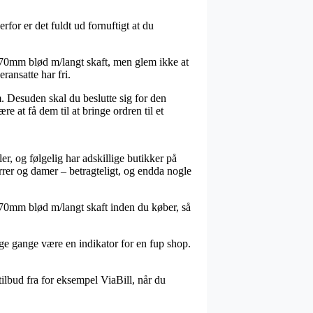
for er det fuldt ud fornuftigt at du
470mm blød m/langt skaft, men glem ikke at
eransatte har fri.
. Desuden skal du beslutte sig for den
e at få dem til at bringe ordren til et
er, og følgelig har adskillige butikker på
errer og damer – betragteligt, og endda nogle
 470mm blød m/langt skaft inden du køber, så
ange gange være en indikator for en fup shop.
ilbud fra for eksempel ViaBill, når du