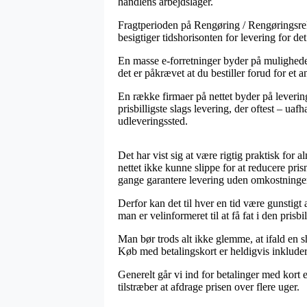
handlens arbejdslager.
Fragtperioden på Rengøring / Rengøringsrekvi
besigtiger tidshorisonten for levering for de
En masse e-forretninger byder på mulighede
det er påkrævet at du bestiller forud for et a
En række firmaer på nettet byder på leverin
prisbilligste slags levering, der oftest – ua
udleveringssted.
Det har vist sig at være rigtig praktisk for 
nettet ikke kunne slippe for at reducere pri
gange garantere levering uden omkostninge
Derfor kan det til hver en tid være gunstig
man er velinformeret til at få fat i den prisbil
Man bør trods alt ikke glemme, at ifald en s
Køb med betalingskort er heldigvis inkluder
Generelt går vi ind for betalinger med kort 
tilstræber at afdrage prisen over flere uger.