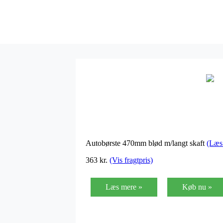
Autobørste 470mm blød m/langt skaft
(Læs
363 kr.
(Vis fragtpris)
Læs mere »
Køb nu »