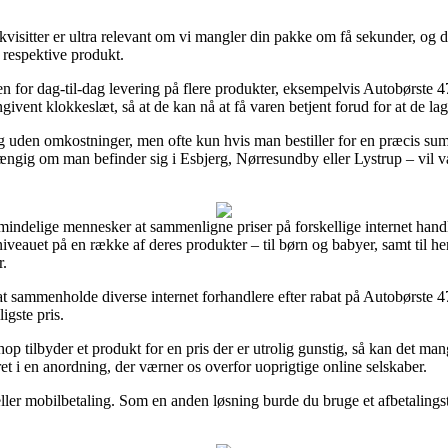
sitter er ultra relevant om vi mangler din pakke om få sekunder, og der
t respektive produkt.
n for dag-til-dag levering på flere produkter, eksempelvis Autobørste 
ngivent klokkeslæt, så at de kan nå at få varen betjent forud for at de lag
g uden omkostninger, men ofte kun hvis man bestiller for en præcis sum
fhængig om man befinder sig i Esbjerg, Nørresundby eller Lystrup – vil vær
almindelige mennesker at sammenligne priser på forskellige internet handl
sniveauet på en række af deres produkter – til børn og babyer, samt til h
r.
t at sammenholde diverse internet forhandlere efter rabat på Autobørste
ligste pris.
hop tilbyder et produkt for en pris der er utrolig gunstig, så kan det m
et i en anordning, der værner os overfor uoprigtige online selskaber.
eller mobilbetaling. Som en anden løsning burde du bruge et afbetalingst