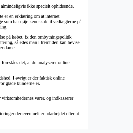
almindeligvis ikke specielt ophidsende.
e er en erklæring om at internet
e som har nøje kendskab til vedtægterne på
ping.
else på købet, fx den ombytningspolitik
ttering, således man i fremtiden kan bevise
ler dame.
foreslåes det, at du analyserer online
hed. I øvrigt er der faktisk online
hvor glade kunderne er.
er virksomhedernes varer, og indkasserer
eringer der eventuelt er udarbejdet efter at