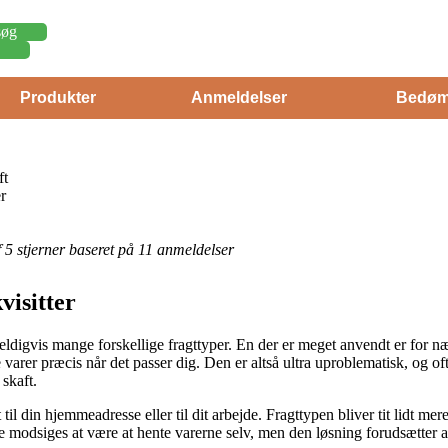
søg
Produkter
Anmeldelser
Bedøm
ft
r
af 5 stjerner baseret på 11 anmeldelser
visitter
 heldigvis mange forskellige fragttyper. En der er meget anvendt er for
e varer præcis når det passer dig. Den er altså ultra uproblematisk, og of
skaft.
t til din hjemmeadresse eller til dit arbejde. Fragttypen bliver tit lidt me
ke modsiges at være at hente varerne selv, men den løsning forudsætter at