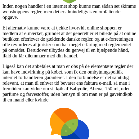
Inden nogen handler i en internet shop kunne man sådan set skimme
webshoppens regler, men det er almindeligvis en omfattende
opgave.
Et alternativ kunne være at tjekke hvorvidt online shoppen er
medlem af e-mærket, grundet at det generelt er et billede på at online
butikken efterlever de gældende danske regler, og at e-forretningen
ofte revurderes af jurister som har meget erfaring med reglementet
på området. Derudover tilbydes du genvej til en hjælpende hånd,
ifald du får dilemmaer med din handel.
Ligeså kan det anbefales at man er obs på de elementære regler der
kan have indvirkning på købet, som fx den ombytningspolitik
internet forhandleren garanterer. I den forbindelse er det samtidig
relevant, at man til enhver tid bevarer ens faktura e-mail, så man i
fremtiden kan vidne om sit køb af Babyolie, Abena, 150 ml, uden
parfume og farvestoffer, uden hensyn til om man er på gaveindkøb
til en mand eller kvinde.