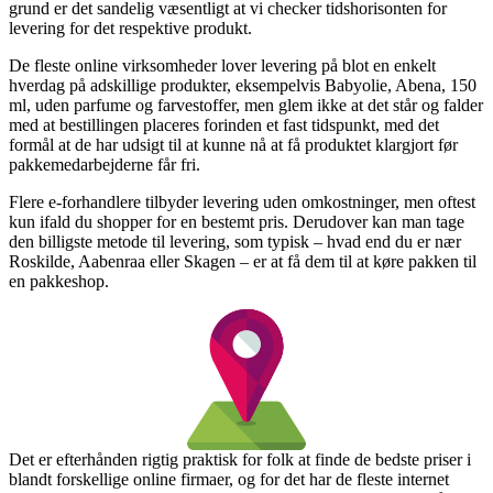
grund er det sandelig væsentligt at vi checker tidshorisonten for
levering for det respektive produkt.
De fleste online virksomheder lover levering på blot en enkelt
hverdag på adskillige produkter, eksempelvis Babyolie, Abena, 150
ml, uden parfume og farvestoffer, men glem ikke at det står og falder
med at bestillingen placeres forinden et fast tidspunkt, med det
formål at de har udsigt til at kunne nå at få produktet klargjort før
pakkemedarbejderne får fri.
Flere e-forhandlere tilbyder levering uden omkostninger, men oftest
kun ifald du shopper for en bestemt pris. Derudover kan man tage
den billigste metode til levering, som typisk – hvad end du er nær
Roskilde, Aabenraa eller Skagen – er at få dem til at køre pakken til
en pakkeshop.
Det er efterhånden rigtig praktisk for folk at finde de bedste priser i
blandt forskellige online firmaer, og for det har de fleste internet