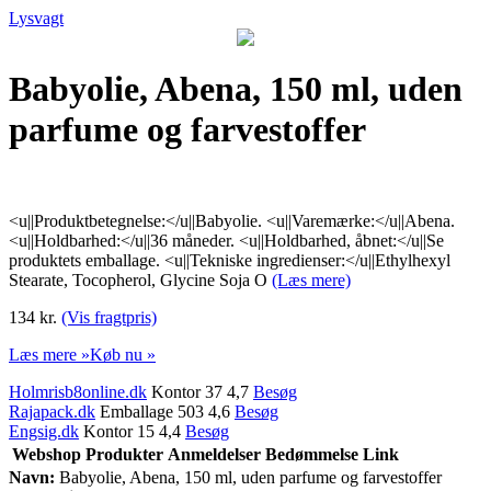
Lysvagt
Babyolie, Abena, 150 ml, uden
parfume og farvestoffer
<u||Produktbetegnelse:</u||Babyolie. <u||Varemærke:</u||Abena.
<u||Holdbarhed:</u||36 måneder. <u||Holdbarhed, åbnet:</u||Se
produktets emballage. <u||Tekniske ingredienser:</u||Ethylhexyl
Stearate, Tocopherol, Glycine Soja O
(Læs mere)
134 kr.
(Vis fragtpris)
Læs mere »
Køb nu »
Holmrisb8online.dk
Kontor 37 4,7
Besøg
Rajapack.dk
Emballage 503 4,6
Besøg
Engsig.dk
Kontor 15 4,4
Besøg
Webshop
Produkter
Anmeldelser
Bedømmelse
Link
Navn:
Babyolie, Abena, 150 ml, uden parfume og farvestoffer