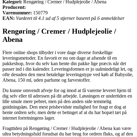
Kategori:
Rengøring / Cremer / Hudplejeolie / Abena
Producent:
Varenummer:
150779
EAN:
Vurderet til 4.1 ud af 5 stjerner baseret på 6 anmeldelser
Rengøring / Cremer / Hudplejeolie /
Abena
Flere online shops tilbyder i vore dage diverse forskellige
leveringsmetoder. En favorit er nu om dage at afsende til en
pakkeshop, hvor du selv kan hente din pakke lige præcis når det
passer ind i din kalender. Leveringsformen er jo ualmindeligt let, og
ofte desuden den mest betalelige leveringstype ved køb af Babyolie,
Abena, 150 ml, uden parfume og farvestoffer.
Du kunne omvendt afveje for og imod at få varerne leveret hjem til
dig selv eller til adressen på dit arbejde. Løsningen er undertiden en
lille smule mere pebret, men på den anden side temmelig
gnidningsløs. Den mest prisbevidste mulighed for fragt er dog at
hente ordren selv, men dette er betinget af at du har bopæl tæt på
internet forretningens lager.
Fragttiden på Rengøring / Cremer / Hudplejeolie / Abena kan være
ultra betydningsfuld forudsat du har brug for ordren fluks, og af den