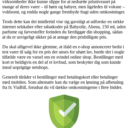
virksomheder ikke kunne slippe for at nedsætte prisniveauet på
mange af deres varer – til børn og babyer, men ligeledes til voksne –
voldsomt, og endda nogle gange frembyde fragt uden omkostninger.
Trods dette kan det imidlertid vise sig gavnligt at udforske en række
internet selskaber efter rabatkoder på Babyolie, Abena, 150 ml, uden
parfume og farvestoffer forinden du færdiggør din shopping, sådan
at du er usvigeligt sikker på at antage den prisbilligste pris.
Du skal alligevel ikke glemme, at ifald en e-shop annoncerer bedst i
test varer til salg for en pris der anses for uhørt lav, burde det i nogle
tilfælde være en varsel om en svindel online shop. Bestillinger med
kort er heldigvis en del af et lovbud, som beskytter dig som kunde
imod uoprigtige netshops.
Generelt tilråder vi bestillinger med betalingskort eller betalinger
med mobilen. Som alternativ kan du vælge en løsning på afbetaling
fra fx ViaBill, forudsat du vil dække omkostningerne i flere bidder.