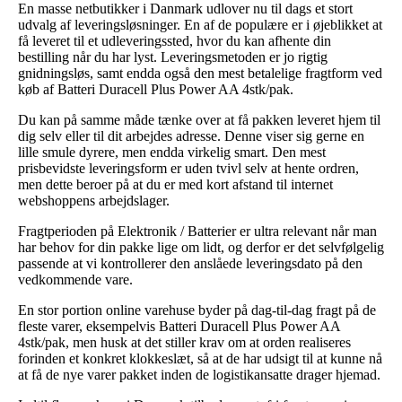
En masse netbutikker i Danmark udlover nu til dags et stort
udvalg af leveringsløsninger. En af de populære er i øjeblikket at
få leveret til et udleveringssted, hvor du kan afhente din
bestilling når du har lyst. Leveringsmetoden er jo rigtig
gnidningsløs, samt endda også den mest betalelige fragtform ved
køb af Batteri Duracell Plus Power AA 4stk/pak.
Du kan på samme måde tænke over at få pakken leveret hjem til
dig selv eller til dit arbejdes adresse. Denne viser sig gerne en
lille smule dyrere, men endda virkelig smart. Den mest
prisbevidste leveringsform er uden tvivl selv at hente ordren,
men dette beroer på at du er med kort afstand til internet
webshoppens arbejdslager.
Fragtperioden på Elektronik / Batterier er ultra relevant når man
har behov for din pakke lige om lidt, og derfor er det selvfølgelig
passende at vi kontrollerer den anslåede leveringsdato på den
vedkommende vare.
En stor portion online varehuse byder på dag-til-dag fragt på de
fleste varer, eksempelvis Batteri Duracell Plus Power AA
4stk/pak, men husk at det stiller krav om at orden realiseres
forinden et konkret klokkeslæt, så at de har udsigt til at kunne nå
at få de nye varer pakket inden de logistikansatte drager hjemad.