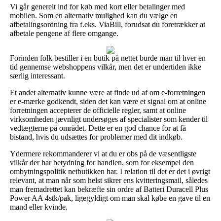
Vi går generelt ind for køb med kort eller betalinger med
mobilen. Som en alternativ mulighed kan du vælge en
afbetalingsordning fra f.eks. ViaBill, forudsat du foretrækker at
afbetale pengene af flere omgange.
Forinden folk bestiller i en butik på nettet burde man til hver en
tid gennemse webshoppens vilkår, men det er undertiden ikke
særlig interessant.
Et andet alternativ kunne være at finde ud af om e-forretningen
er e-mærke godkendt, siden det kan være et signal om at online
forretningen accepterer de officielle regler, samt at online
virksomheden jævnligt undersøges af specialister som kender til
vedtægterne på området. Dette er en god chance for at få
bistand, hvis du udsættes for problemer med dit indkøb.
Ydermere rekommanderer vi at du er obs på de væsentligste
vilkår der har betydning for handlen, som for eksempel den
ombytningspolitik netbutikken har. I relation til det er det i øvrigt
relevant, at man når som helst sikrer ens kvitteringsmail, således
man fremadrettet kan bekræfte sin ordre af Batteri Duracell Plus
Power AA 4stk/pak, ligegyldigt om man skal købe en gave til en
mand eller kvinde.