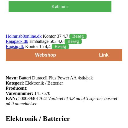
Køb nu »
Holmrisb8online.dk
Kontor 37 4,7
Besøg
Rajapack.dk
Emballage 503 4,6
Besøg
Engsig.dk
Kontor 15 4,4
Besøg
Webshop
Link
Navn:
Batteri Duracell Plus Power AA 4stk/pak
Kategori:
Elektronik / Batterier
Producent:
Varenummer:
1417570
EAN:
5000394017641
Vurderet til 3.8 ud af 5 stjerner baseret
på 9 anmeldelser
Elektronik / Batterier