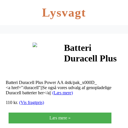
Lysvagt
Batteri
Duracell Plus
Power AA
4stk/pak
Batteri Duracell Plus Power AA 4stk/pak_x000D_
<a href="/duracell"||Se også vores udvalg af genopladelige
Duracell batterier her</a||
(Læs mere)
110 kr.
(Vis fragtpris)
Læs mere »