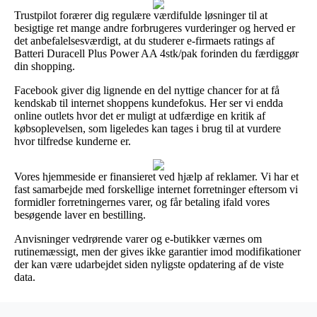
Trustpilot forærer dig regulære værdifulde løsninger til at
besigtige ret mange andre forbrugeres vurderinger og herved er
det anbefalelsesværdigt, at du studerer e-firmaets ratings af
Batteri Duracell Plus Power AA 4stk/pak forinden du færdiggør
din shopping.
Facebook giver dig lignende en del nyttige chancer for at få
kendskab til internet shoppens kundefokus. Her ser vi endda
online outlets hvor det er muligt at udfærdige en kritik af
købsoplevelsen, som ligeledes kan tages i brug til at vurdere
hvor tilfredse kunderne er.
Vores hjemmeside er finansieret ved hjælp af reklamer. Vi har et
fast samarbejde med forskellige internet forretninger eftersom vi
formidler forretningernes varer, og får betaling ifald vores
besøgende laver en bestilling.
Anvisninger vedrørende varer og e-butikker værnes om
rutinemæssigt, men der gives ikke garantier imod modifikationer
der kan være udarbejdet siden nyligste opdatering af de viste
data.