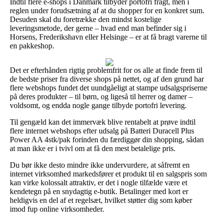
Indtil flere e-shops i Danmark tilbyder portofri fragt, men i
reglen under forudsætning af at du shopper for en konkret sum.
Desuden skal du foretrække den mindst kostelige
leveringsmetode, der gerne – hvad end man befinder sig i
Horsens, Frederikshavn eller Helsinge – er at få bragt varerne til
en pakkeshop.
Det er efterhånden rigtig problemfrit for os alle at finde frem til
de bedste priser fra diverse shops på nettet, og af den grund har
flere webshops fundet det uundgåeligt at stampe udsalgspriserne
på deres produkter – til børn, og ligeså til herrer og damer –
voldsomt, og endda nogle gange tilbyde portofri levering.
Til gengæld kan det immervæk blive rentabelt at prøve indtil
flere internet webshops efter udsalg på Batteri Duracell Plus
Power AA 4stk/pak forinden du færdiggør din shopping, sådan
at man ikke er i tvivl om at få den mest betalelige pris.
Du bør ikke desto mindre ikke undervurdere, at såfremt en
internet virksomhed markedsfører et produkt til en salgspris som
kan virke kolossalt attraktiv, er det i nogle tilfælde være et
kendetegn på en snydagtig e-butik. Betalinger med kort er
heldigvis en del af et regelsæt, hvilket støtter dig som køber
imod fup online virksomheder.