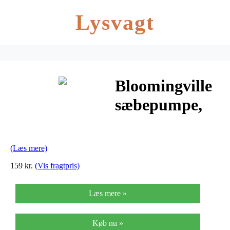
Lysvagt
Bloomingville
sæbepumpe,
grå, plastik
(Læs mere)
159 kr.
(Vis fragtpris)
Læs mere »
Køb nu »