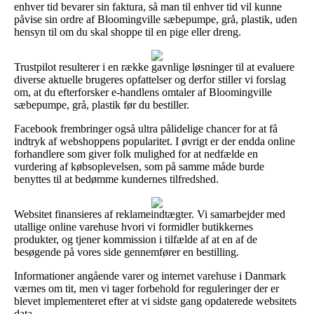
enhver tid bevarer sin faktura, så man til enhver tid vil kunne
påvise sin ordre af Bloomingville sæbepumpe, grå, plastik, uden
hensyn til om du skal shoppe til en pige eller dreng.
Trustpilot resulterer i en række gavnlige løsninger til at evaluere
diverse aktuelle brugeres opfattelser og derfor stiller vi forslag
om, at du efterforsker e-handlens omtaler af Bloomingville
sæbepumpe, grå, plastik før du bestiller.
Facebook frembringer også ultra pålidelige chancer for at få
indtryk af webshoppens popularitet. I øvrigt er der endda online
forhandlere som giver folk mulighed for at nedfælde en
vurdering af købsoplevelsen, som på samme måde burde
benyttes til at bedømme kundernes tilfredshed.
Websitet finansieres af reklameindtægter. Vi samarbejder med
utallige online varehuse hvori vi formidler butikkernes
produkter, og tjener kommission i tilfælde af at en af de
besøgende på vores side gennemfører en bestilling.
Informationer angående varer og internet varehuse i Danmark
værnes om tit, men vi tager forbehold for reguleringer der er
blevet implementeret efter at vi sidste gang opdaterede websitets
data.