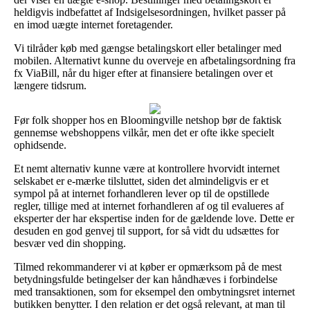
heldigvis indbefattet af Indsigelsesordningen, hvilket passer på
en imod uægte internet foretagender.
Vi tilråder køb med gængse betalingskort eller betalinger med
mobilen. Alternativt kunne du overveje en afbetalingsordning fra
fx ViaBill, når du higer efter at finansiere betalingen over et
længere tidsrum.
Før folk shopper hos en Bloomingville netshop bør de faktisk
gennemse webshoppens vilkår, men det er ofte ikke specielt
ophidsende.
Et nemt alternativ kunne være at kontrollere hvorvidt internet
selskabet er e-mærke tilsluttet, siden det almindeligvis er et
sympol på at internet forhandleren lever op til de opstillede
regler, tillige med at internet forhandleren af og til evalueres af
eksperter der har ekspertise inden for de gældende love. Dette er
desuden en god genvej til support, for så vidt du udsættes for
besvær ved din shopping.
Tilmed rekommanderer vi at køber er opmærksom på de mest
betydningsfulde betingelser der kan håndhæves i forbindelse
med transaktionen, som for eksempel den ombytningsret internet
butikken benytter. I den relation er det også relevant, at man til