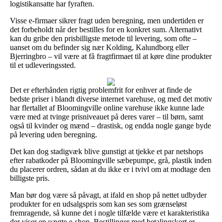
logistikansatte har fyraften.
Visse e-firmaer sikrer fragt uden beregning, men undertiden er
det forbeholdt når der bestilles for en konkret sum. Alternativt
kan du gribe den prisbilligste metode til levering, som ofte –
uanset om du befinder sig nær Kolding, Kalundborg eller
Bjerringbro – vil være at få fragtfirmaet til at køre dine produkter
til et udleveringssted.
Det er efterhånden rigtig problemfrit for enhver at finde de
bedste priser i blandt diverse internet varehuse, og med det motiv
har flertallet af Bloomingville online varehuse ikke kunne lade
være med at tvinge prisniveauet på deres varer – til børn, samt
også til kvinder og mænd – drastisk, og endda nogle gange byde
på levering uden beregning.
Det kan dog stadigvæk blive gunstigt at tjekke et par netshops
efter rabatkoder på Bloomingville sæbepumpe, grå, plastik inden
du placerer ordren, sådan at du ikke er i tvivl om at modtage den
billigste pris.
Man bør dog være så påvagt, at ifald en shop på nettet udbyder
produkter for en udsalgspris som kan ses som grænseløst
fremragende, så kunne det i nogle tilfælde være et karakteristika
der viser en uægte e-shop. Bestillinger med betalingskort er