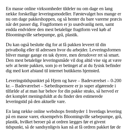
En masse online virksomheder tildeler nu om dage en lang
række forskellige leveringsmodeller. Førstevalget hos mange er
nu om dage pakkeshoppen, og så henter du bare varerne præcis
når det passer dig. Fragtformen er jo usædvanlig nem, samt
endda endvidere den mest betalelige fragtform ved køb af
Bloomingville sæbepumpe, grå, plastik.
Du kan også beslutte dig for at få pakken leveret til din
privatbolig eller til adressen hvor du arbejder. Leveringsformen
bliver mange gange en tak dyrere, men derudover ret så smart.
Den mest betalelige leveringsmåde vil dog altid vise sig at være
selv at hente pakken, som jo er betinget af at du fysisk befinder
dig med kort afstand til internet butikkens hjemsted.
Leveringstidspunktet på Hjem og have – Badeværelset – 0-200
kr. – Badeværelset – Sæbedispensere er jo super afgørende i
tilfælde af at man har behov for din pakke straks, så herved er
det komplet meningsfuldt at du finder den estimerede
leveringstid på den aktuelle vare.
En lang række online webshops frembyder 1 hverdags levering
på en masse varer, eksempelvis Bloomingville sæbepumpe, grå,
plastik, hvilket beroer på at ordren lægges før et givent
tidspunkt, så de sandsynligvis kan nå at få ordren pakket før de