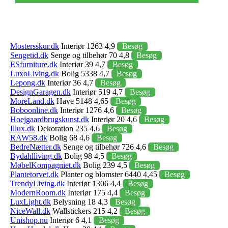
Mostersskur.dk
Interiør 1263 4,9
Besøg
Sengetid.dk
Senge og tilbehør 70 4,8
Besøg
ESfurniture.dk
Interiør 39 4,7
Besøg
LuxoLiving.dk
Bolig 5338 4,7
Besøg
Lepong.dk
Interiør 36 4,7
Besøg
DesignGaragen.dk
Interiør 519 4,7
Besøg
MoreLand.dk
Have 5148 4,65
Besøg
Boboonline.dk
Interiør 1276 4,6
Besøg
Hoejgaardbrugskunst.dk
Interiør 20 4,6
Besøg
Illux.dk
Dekoration 235 4,6
Besøg
RAW58.dk
Bolig 68 4,6
Besøg
BedreNætter.dk
Senge og tilbehør 726 4,6
Besøg
Bydahlliving.dk
Bolig 98 4,5
Besøg
MøbelKompagniet.dk
Bolig 239 4,5
Besøg
Plantetorvet.dk
Planter og blomster 6440 4,45
Besøg
TrendyLiving.dk
Interiør 1306 4,4
Besøg
ModernRoom.dk
Interiør 175 4,4
Besøg
LuxLight.dk
Belysning 18 4,3
Besøg
NiceWall.dk
Wallstickers 215 4,2
Besøg
Unishop.nu
Interiør 6 4,1
Besøg