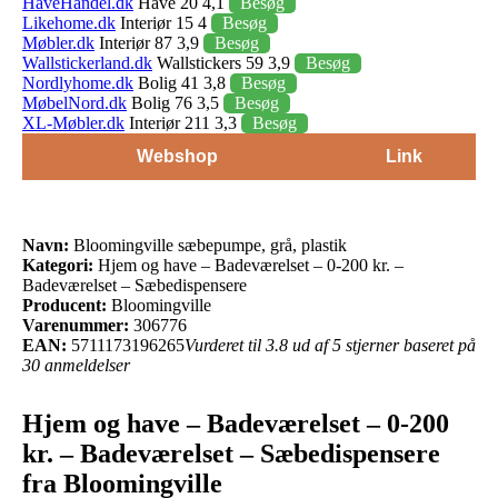
HaveHandel.dk
Have 20 4,1
Besøg
Likehome.dk
Interiør 15 4
Besøg
Møbler.dk
Interiør 87 3,9
Besøg
Wallstickerland.dk
Wallstickers 59 3,9
Besøg
Nordlyhome.dk
Bolig 41 3,8
Besøg
MøbelNord.dk
Bolig 76 3,5
Besøg
XL-Møbler.dk
Interiør 211 3,3
Besøg
Webshop
Link
Navn:
Bloomingville sæbepumpe, grå, plastik
Kategori:
Hjem og have – Badeværelset – 0-200 kr. –
Badeværelset – Sæbedispensere
Producent:
Bloomingville
Varenummer:
306776
EAN:
5711173196265
Vurderet til 3.8 ud af 5 stjerner baseret på
30 anmeldelser
Hjem og have – Badeværelset – 0-200
kr. – Badeværelset – Sæbedispensere
fra Bloomingville