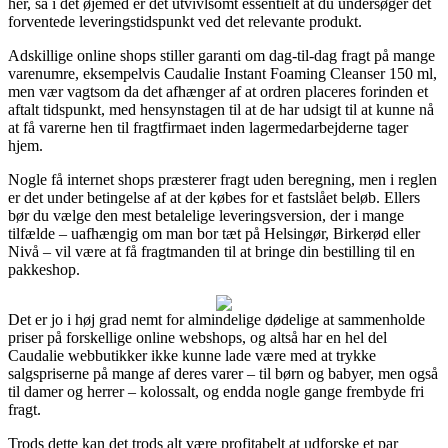
her, så i det øjemed er det utvivlsomt essentielt at du undersøger det
forventede leveringstidspunkt ved det relevante produkt.
Adskillige online shops stiller garanti om dag-til-dag fragt på mange
varenumre, eksempelvis Caudalie Instant Foaming Cleanser 150 ml,
men vær vagtsom da det afhænger af at ordren placeres forinden et
aftalt tidspunkt, med hensynstagen til at de har udsigt til at kunne nå
at få varerne hen til fragtfirmaet inden lagermedarbejderne tager
hjem.
Nogle få internet shops præsterer fragt uden beregning, men i reglen
er det under betingelse af at der købes for et fastslået beløb. Ellers
bør du vælge den mest betalelige leveringsversion, der i mange
tilfælde – uafhængig om man bor tæt på Helsingør, Birkerød eller
Nivå – vil være at få fragtmanden til at bringe din bestilling til en
pakkeshop.
Det er jo i høj grad nemt for almindelige dødelige at sammenholde
priser på forskellige online webshops, og altså har en hel del
Caudalie webbutikker ikke kunne lade være med at trykke
salgspriserne på mange af deres varer – til børn og babyer, men også
til damer og herrer – kolossalt, og endda nogle gange frembyde fri
fragt.
Trods dette kan det trods alt være profitabelt at udforske et par