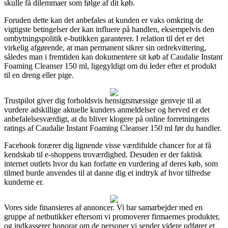
skulle få dilemmaer som følge af dit køb.
Foruden dette kan det anbefales at kunden er vaks omkring de
vigtigste betingelser der kan influere på handlen, eksempelvis den
ombytningspolitik e-butikken garanterer. I relation til det er det
virkelig afgørende, at man permanent sikrer sin ordrekvittering,
således man i fremtiden kan dokumentere sit køb af Caudalie Instant
Foaming Cleanser 150 ml, ligegyldigt om du leder efter et produkt
til en dreng eller pige.
Trustpilot giver dig forholdsvis hensigtsmæssige genveje til at
vurdere adskillige aktuelle kunders anmeldelser og herved er det
anbefalelsesværdigt, at du bliver klogere på online forretningens
ratings af Caudalie Instant Foaming Cleanser 150 ml før du handler.
Facebook forærer dig lignende visse værdifulde chancer for at få
kendskab til e-shoppens troværdighed. Desuden er der faktisk
internet outlets hvor du kan forfatte en vurdering af deres køb, som
tilmed burde anvendes til at danne dig et indtryk af hvor tilfredse
kunderne er.
Vores side finansieres af annoncer. Vi har samarbejder med en
gruppe af netbutikker eftersom vi promoverer firmaernes produkter,
og indkasserer honorar om de personer vi sender videre udfører et