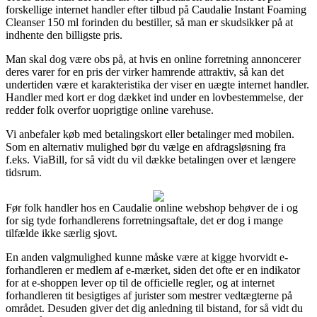
forskellige internet handler efter tilbud på Caudalie Instant Foaming
Cleanser 150 ml forinden du bestiller, så man er skudsikker på at
indhente den billigste pris.
Man skal dog være obs på, at hvis en online forretning annoncerer
deres varer for en pris der virker hamrende attraktiv, så kan det
undertiden være et karakteristika der viser en uægte internet handler.
Handler med kort er dog dækket ind under en lovbestemmelse, der
redder folk overfor uoprigtige online varehuse.
Vi anbefaler køb med betalingskort eller betalinger med mobilen.
Som en alternativ mulighed bør du vælge en afdragsløsning fra
f.eks. ViaBill, for så vidt du vil dække betalingen over et længere
tidsrum.
Før folk handler hos en Caudalie online webshop behøver de i og
for sig tyde forhandlerens forretningsaftale, det er dog i mange
tilfælde ikke særlig sjovt.
En anden valgmulighed kunne måske være at kigge hvorvidt e-
forhandleren er medlem af e-mærket, siden det ofte er en indikator
for at e-shoppen lever op til de officielle regler, og at internet
forhandleren tit besigtiges af jurister som mestrer vedtægterne på
området. Desuden giver det dig anledning til bistand, for så vidt du