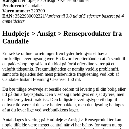
Kategori:
Hudpleje > Ansigt > Renseprodukter
Producent:
Caudalie
Varenummer:
220209
EAN:
3522930002321
Vurderet til 3.8 ud af 5 stjerner baseret på 4
anmeldelser
Hudpleje > Ansigt > Renseprodukter fra
Caudalie
En række online forretninger frembyder heldigvis et hav af
forskellige leveringsudgaver. En favorit er efterhånden at få sendt til
en pakkeshop, og så kan du blot gå forbi efter dine varer på et
valgfrit tidspunkt. Fragtmuligheden er nemlig vældig problemfri,
samt ofte ligeledes den mest prisbevidste fragtløsning ved køb af
Caudalie Instant Foaming Cleanser 150 ml.
Du bør tillige overveje at bestille ordren til levering til din bolig eller
ud på din arbejdsplads. Den viser sig uheldigvis en sjat dyrere, men
endvidere yderst praktisk. Den billigste leveringstype vil dog til
enhver tid være at du selv henter pakken, men den løsning betinges
af at du lever lige ved webbutikkens lager.
Antal dages levering på Hudpleje > Ansigt > Renseprodukter kan i
nogle tilfælde være meget central når vi har behov for varen nu og