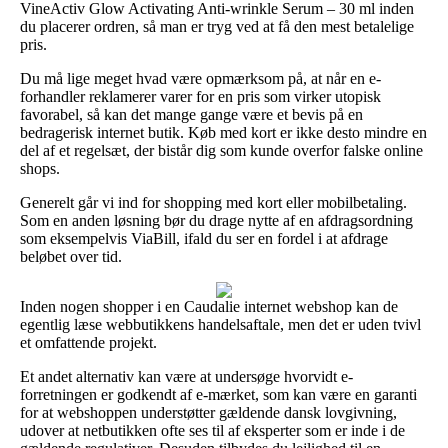
VineActiv Glow Activating Anti-wrinkle Serum – 30 ml inden
du placerer ordren, så man er tryg ved at få den mest betalelige
pris.
Du må lige meget hvad være opmærksom på, at når en e-
forhandler reklamerer varer for en pris som virker utopisk
favorabel, så kan det mange gange være et bevis på en
bedragerisk internet butik. Køb med kort er ikke desto mindre en
del af et regelsæt, der bistår dig som kunde overfor falske online
shops.
Generelt går vi ind for shopping med kort eller mobilbetaling.
Som en anden løsning bør du drage nytte af en afdragsordning
som eksempelvis ViaBill, ifald du ser en fordel i at afdrage
beløbet over tid.
Inden nogen shopper i en Caudalie internet webshop kan de
egentlig læse webbutikkens handelsaftale, men det er uden tvivl
et omfattende projekt.
Et andet alternativ kan være at undersøge hvorvidt e-
forretningen er godkendt af e-mærket, som kan være en garanti
for at webshoppen understøtter gældende dansk lovgivning,
udover at netbutikken ofte ses til af eksperter som er inde i de