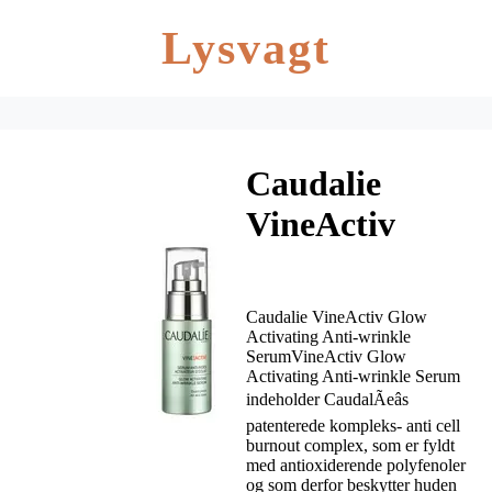
Lysvagt
Caudalie
VineActiv
Glow
Activating
Caudalie VineActiv Glow
Anti-wrinkle
Activating Anti-wrinkle
SerumVineActiv Glow
Activating Anti-wrinkle Serum
Serum – 30 ml
indeholder CaudalÃ­eâs
patenterede kompleks- anti cell
burnout complex, som er fyldt
med antioxiderende polyfenoler
og som derfor beskytter huden