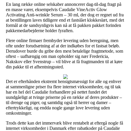
En lang række online selskaber annoncerer dag-til-dag fragt på
en masse varer, eksempelvis Caudalie VineActiv Glow
Activating Anti-wrinkle Serum – 30 ml, der dog er regnet ud fra
at bestillingen laves tidligere end et fastslået klokkeslæt, med det
formål at de sandsynligvis kan nå at få pakken pakket forinden
pakkemedarbejderne holder fyraften.
Flere online firmaer frembyder levering uden beregning, men
ofte under forudsætning af at der indkøbes for et fastsat beløb.
Derudover burde du gribe den mest betalelige fragtmetode, som
oftest – uafhængig om man opholder sig nær Fredericia,
Nakskov eller Svenstrup – vil blive at få fragtmanden til at køre
din pakke til et afhentningssted.
Det er efterhånden ekstremt hensigtsmæssigt for alle og enhver
at sammenligne priser fra flere internet virksomheder, og til tak
har en hel del Caudalie forhandlere på nettet fundet det
uundgåeligt at tvinge priserne på en række af deres produkter –
til drenge og piger, og samtidig også til herrer og damer –
eftertrykkeligt, og endda nogle gange love levering uden
omkostninger.
Trods dette kan det immervæk blive rentabelt at eftergå nogle få
internet virksomheder i Danmark efter rabatkoder på Caudalie