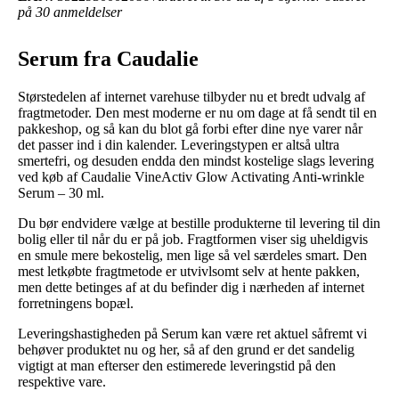
på 30 anmeldelser
Serum fra Caudalie
Størstedelen af internet varehuse tilbyder nu et bredt udvalg af
fragtmetoder. Den mest moderne er nu om dage at få sendt til en
pakkeshop, og så kan du blot gå forbi efter dine nye varer når
det passer ind i din kalender. Leveringstypen er altså ultra
smertefri, og desuden endda den mindst kostelige slags levering
ved køb af Caudalie VineActiv Glow Activating Anti-wrinkle
Serum – 30 ml.
Du bør endvidere vælge at bestille produkterne til levering til din
bolig eller til når du er på job. Fragtformen viser sig uheldigvis
en smule mere bekostelig, men lige så vel særdeles smart. Den
mest letkøbte fragtmetode er utvivlsomt selv at hente pakken,
men dette betinges af at du befinder dig i nærheden af internet
forretningens bopæl.
Leveringshastigheden på Serum kan være ret aktuel såfremt vi
behøver produktet nu og her, så af den grund er det sandelig
vigtigt at man efterser den estimerede leveringstid på den
respektive vare.