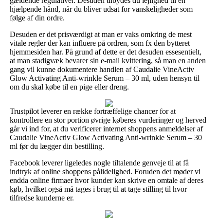
gældende regulativer. Desuden tilbydes du lejlighed til en
hjælpende hånd, når du bliver udsat for vanskeligheder som
følge af din ordre.
Desuden er det prisværdigt at man er vaks omkring de mest
vitale regler der kan influere på ordren, som fx den bytteret
hjemmesiden har. På grund af dette er det desuden essesentielt,
at man stadigvæk bevarer sin e-mail kvittering, så man en anden
gang vil kunne dokumentere handlen af Caudalie VineActiv
Glow Activating Anti-wrinkle Serum – 30 ml, uden hensyn til
om du skal købe til en pige eller dreng.
Trustpilot leverer en række fortræffelige chancer for at
kontrollere en stor portion øvrige køberes vurderinger og herved
går vi ind for, at du verificerer internet shoppens anmeldelser af
Caudalie VineActiv Glow Activating Anti-wrinkle Serum – 30
ml før du lægger din bestilling.
Facebook leverer ligeledes nogle tiltalende genveje til at få
indtryk af online shoppens pålidelighed. Foruden det møder vi
endda online firmaer hvor kunder kan skrive en omtale af deres
køb, hvilket også må tages i brug til at tage stilling til hvor
tilfredse kunderne er.