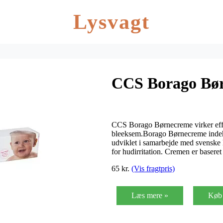
Lysvagt
CCS Borago Bør
CCS Borago Børnecreme virker eff
bleeksem.Borago Børnecreme indeh
udviklet i samarbejde med svenske 
for hudirritation. Cremen er baseret
65 kr.
(Vis fragtpris)
Læs mere »
Køb 