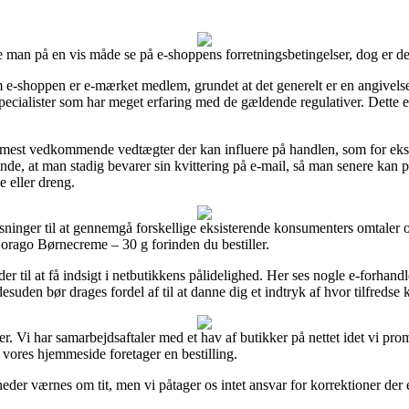
an på en vis måde se på e-shoppens forretningsbetingelser, dog er det t
 e-shoppen er e-mærket medlem, grundet at det generelt er en angivelse
af specialister som har meget erfaring med de gældende regulativer. Dette
de mest vedkommende vedtægter der kan influere på handlen, som for ek
fgørende, at man stadig bevarer sin kvittering på e-mail, så man senere 
e eller dreng.
øsninger til at gennemgå forskellige eksisterende konsumenters omtaler og
ago Børnecreme – 30 g forinden du bestiller.
der til at få indsigt i netbutikkens pålidelighed. Her ses nogle e-forh
uden bør drages fordel af til at danne dig et indtryk af hvor tilfredse 
. Vi har samarbejdsaftaler med et hav af butikker på nettet idet vi prom
vores hjemmeside foretager en bestilling.
eder værnes om tit, men vi påtager os intet ansvar for korrektioner der 