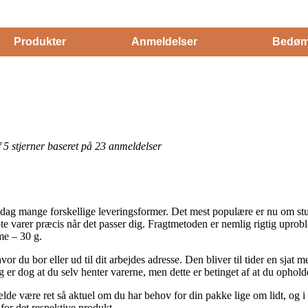
Produkter
Anmeldelser
Bedøm
af 5 stjerner baseret på 23 anmeldelser
 dag mange forskellige leveringsformer. Det mest populære er nu om stund
e varer præcis når det passer dig. Fragtmetoden er nemlig rigtig uprobl
me – 30 g.
hvor du bor eller ud til dit arbejdes adresse. Den bliver til tider en sj
 er dog at du selv henter varerne, men dette er betinget af at du opholde
lde være ret så aktuel om du har behov for din pakke lige om lidt, og i
 for det respektive produkt.