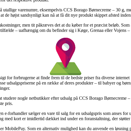
agt på utallige varenumre, eksempelvis CCS Borago Børnecreme – 30 g, 
n at de højst sandsynligt kan nå at få dit nye produkt skippet afsted inden
mkostninger, men tit påkræves det at du køber for et præcist beløb. Som
te tilfælde – uafhængig om du befinder sig i Køge, Grenaa eller Vojens – e
gt for forbrugerne at finde frem til de bedste priser fra diverse interne
esse udsalgspriserne på en række af deres produkter – til babyer og børn
inger.
t studere nogle netbutikker efter udsalg på CCS Borago Børnecreme – 3
te pris.
n e-forhandler sælger en vare til salg for en udsalgspris som anses for u
 med kort er imidlertid dækket ind under en foranstaltning, der støtter
ler MobilePay. Som en alternativ mulighed kan du anvende en løsning på 