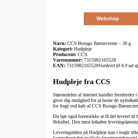
Webshop
Navn:
CCS Borago Børnecreme – 30 g
Kategori:
Hudpleje
Producent:
CCS
Varenummer:
7315982165528
EAN:
7315982165528
Vurderet til 4.9 ud 
Hudpleje fra CCS
Størstedelen af internet handler frembyder i
giver dig mulighed for at hente de nyindkøbt
for fragt ved køb af CCS Borago Børnecre
Du bør også foretrække at få det leveret til 
fleksibel. Den mest letkøbte leveringsløsning
Leveringstiden på Hudpleje kan i nogle tilfæ
kontrollerer det anslåede leveringstidspunkt