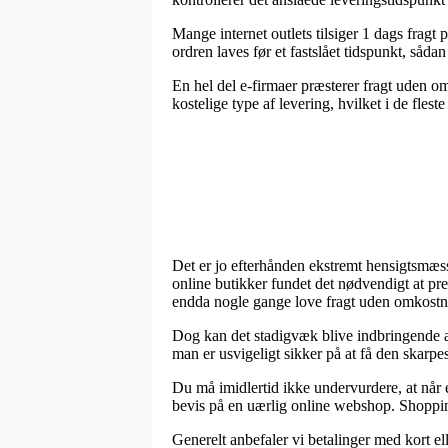
Mange internet outlets tilsiger 1 dags fr
ordren laves før et fastslået tidspunkt, såda
En hel del e-firmaer præsterer fragt uden o
kostelige type af levering, hvilket i de fles
Det er jo efterhånden ekstremt hensigtsmæssi
online butikker fundet det nødvendigt at pr
endda nogle gange love fragt uden omkostn
Dog kan det stadigvæk blive indbringende a
man er usvigeligt sikker på at få den skarpes
Du må imidlertid ikke undervurdere, at når e
bevis på en uærlig online webshop. Shopping
Generelt anbefaler vi betalinger med kort el