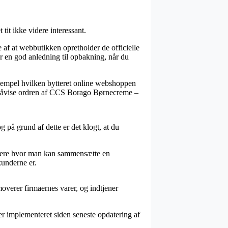
it ikke videre interessant.
 af at webbutikken opretholder de officielle
 er en god anledning til opbakning, når du
sempel hvilken bytteret online webshoppen
kan påvise ordren af CCS Borago Børnecreme –
 på grund af dette er det klogt, at du
andlere hvor man kan sammensætte en
kunderne er.
overer firmaernes varer, og indtjener
er implementeret siden seneste opdatering af