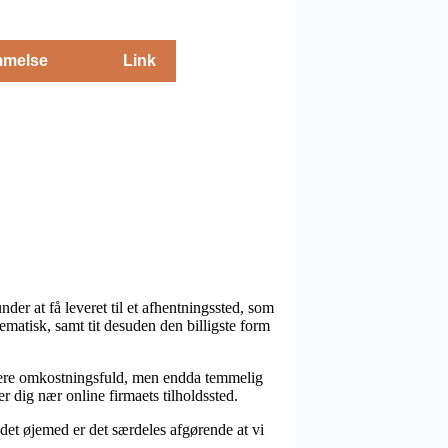
melse
Link
er at få leveret til et afhentningssted, som
ematisk, samt tit desuden den billigste form
at mere omkostningsfuld, men endda temmelig
r dig nær online firmaets tilholdssted.
 det øjemed er det særdeles afgørende at vi