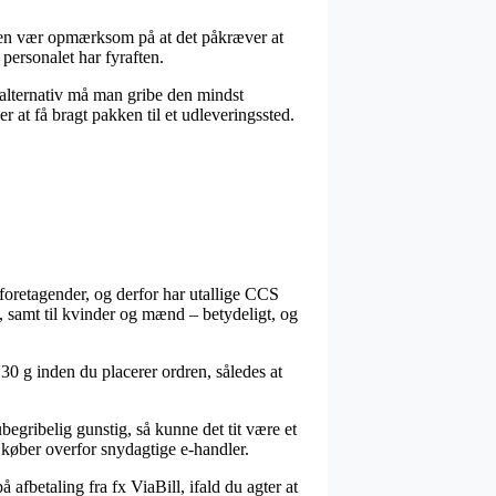
men vær opmærksom på at det påkræver at
 personalet har fyraften.
 alternativ må man gribe den mindst
r at få bragt pakken til et udleveringssted.
t foretagender, og derfor har utallige CCS
, samt til kvinder og mænd – betydeligt, og
0 g inden du placerer ordren, således at
begribelig gunstig, så kunne det tit være et
 køber overfor snydagtige e-handler.
afbetaling fra fx ViaBill, ifald du agter at