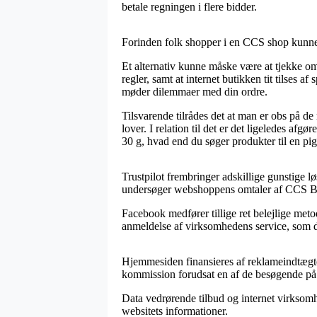
betale regningen i flere bidder.
Forinden folk shopper i en CCS shop kunne m
Et alternativ kunne måske være at tjekke om
regler, samt at internet butikken tit tilses 
møder dilemmaer med din ordre.
Tilsvarende tilrådes det at man er obs på 
lover. I relation til det er det ligeledes a
30 g, hvad end du søger produkter til en pig
Trustpilot frembringer adskillige gunstige l
undersøger webshoppens omtaler af CCS Bor
Facebook medfører tillige ret belejlige meto
anmeldelse af virksomhedens service, som des
Hjemmesiden finansieres af reklameindtægter
kommission forudsat en af de besøgende på 
Data vedrørende tilbud og internet virksomh
websitets informationer.