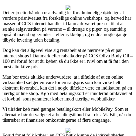
Det er jo efterhånden usædvanlig let for almindelige dødelige at
vurdere prisniveauet fra forskellige online webshops, og herved har
masser af CCS internet handler i Danmark været presset til at at
sænke salgsværdien på varerne – til drenge og piger, og samtidig
også til mænd og kvinder – eftertrykkeligt, og endda nogle gange
tilbyde levering uden betaling.
Dog kan det alligevel vise sig rentabelt at se nærmere på et par
internet shops i Danmark efter rabatkoder på CCS Oliva Body Oil –
100 ml forud for at du køber, så du ikke er i tvivl om at få fat i den
mest attraktive pris.
Man bør trods alt ikke undervurdere, at i tilfælde af at en online
virksomhed sælger en vare for en salgspris som kan virke helt
ekstremt favorabel, kan det i nogle tilfælde være en indikation på en
uærlig online shop. Køb med betalingskort er imidlertid omfavnet af
et lovbud, som garanterer køber imod uærlige webbutikker.
Vi tilråder køb med gængse betalingskort eller MobilePay. Som et
alternativ bør du vælge et afbetalingstilbud fra f.eks. ViaBill, når du
tilstræber at finansiere omkostningerne af flere omgange.
Forud for at folk køber i en CCS butik kunne de i virkeligheden