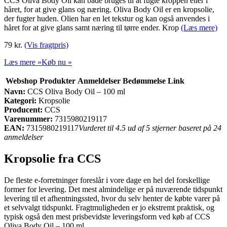
CCS Oliva Body Oil kan både bruges til at fugte kroppen eller i
håret, for at give glans og næring. Oliva Body Oil er en kropsolie,
der fugter huden. Olien har en let tekstur og kan også anvendes i
håret for at give glans samt næring til tørre ender. Krop
(Læs mere)
79 kr.
(Vis fragtpris)
Læs mere »
Køb nu »
Webshop
Produkter
Anmeldelser
Bedømmelse
Link
Navn:
CCS Oliva Body Oil – 100 ml
Kategori:
Kropsolie
Producent:
CCS
Varenummer:
7315980219117
EAN:
7315980219117
Vurderet til 4.5 ud af 5 stjerner baseret på 24
anmeldelser
Kropsolie fra CCS
De fleste e-forretninger foreslår i vore dage en hel del forskellige
former for levering. Det mest almindelige er på nuværende tidspunkt
levering til et afhentningssted, hvor du selv henter de købte varer på
et selvvalgt tidspunkt. Fragtmuligheden er jo ekstremt praktisk, og
typisk også den mest prisbevidste leveringsform ved køb af CCS
Oliva Body Oil – 100 ml.