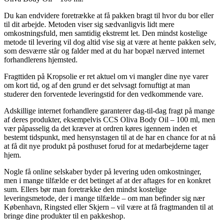
Du kan endvidere foretrække at få pakken bragt til hvor du bor eller
til dit arbejde. Metoden viser sig sædvanligvis lidt mere
omkostningsfuld, men samtidig ekstremt let. Den mindst kostelige
metode til levering vil dog altid vise sig at være at hente pakken selv,
som desværre står og falder med at du har bopæl nærved internet
forhandlerens hjemsted.
Fragttiden på Kropsolie er ret aktuel om vi mangler dine nye varer
om kort tid, og af den grund er det selvsagt fornuftigt at man
studerer den forventede leveringstid for den vedkommende vare.
Adskillige internet forhandlere garanterer dag-til-dag fragt på mange
af deres produkter, eksempelvis CCS Oliva Body Oil – 100 ml, men
vær påpasselig da det kræver at ordren køres igennem inden et
bestemt tidspunkt, med hensynstagen til at de har en chance for at nå
at få dit nye produkt på posthuset forud for at medarbejderne tager
hjem.
Nogle få online selskaber byder på levering uden omkostninger,
men i mange tilfælde er det betinget af at der aftages for en konkret
sum. Ellers bør man foretrække den mindst kostelige
leveringsmetode, der i mange tilfælde – om man befinder sig nær
København, Ringsted eller Skjern – vil være at få fragtmanden til at
bringe dine produkter til en pakkeshop.