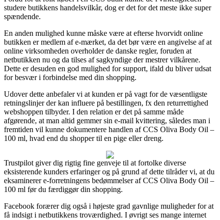
studere butikkens handelsvilkår, dog er det for det meste ikke super
spændende.
En anden mulighed kunne måske være at efterse hvorvidt online
butikken er medlem af e-mærket, da det bør være en angivelse af at
online virksomheden overholder de danske regler, foruden at
netbutikken nu og da tilses af sagkyndige der mestrer vilkårene.
Dette er desuden en god mulighed for support, ifald du bliver udsat
for besvær i forbindelse med din shopping.
Udover dette anbefaler vi at kunden er på vagt for de væsentligste
retningslinjer der kan influere på bestillingen, fx den returrettighed
webshoppen tilbyder. I den relation er det på samme måde
afgørende, at man altid gemmer sin e-mail kvittering, således man i
fremtiden vil kunne dokumentere handlen af CCS Oliva Body Oil –
100 ml, hvad end du shopper til en pige eller dreng.
Trustpilot giver dig rigtig fine genveje til at fortolke diverse
eksisterende kunders erfaringer og på grund af dette tilråder vi, at du
eksaminerer e-forretningens bedømmelser af CCS Oliva Body Oil –
100 ml før du færdiggør din shopping.
Facebook forærer dig også i højeste grad gavnlige muligheder for at
få indsigt i netbutikkens troværdighed. I øvrigt ses mange internet