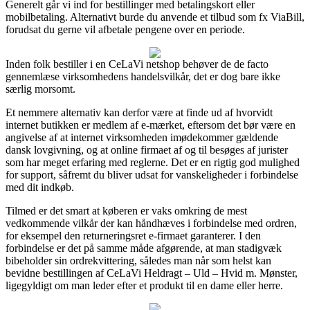
Generelt går vi ind for bestillinger med betalingskort eller
mobilbetaling. Alternativt burde du anvende et tilbud som fx ViaBill,
forudsat du gerne vil afbetale pengene over en periode.
Inden folk bestiller i en CeLaVi netshop behøver de de facto
gennemlæse virksomhedens handelsvilkår, det er dog bare ikke
særlig morsomt.
Et nemmere alternativ kan derfor være at finde ud af hvorvidt
internet butikken er medlem af e-mærket, eftersom det bør være en
angivelse af at internet virksomheden imødekommer gældende
dansk lovgivning, og at online firmaet af og til besøges af jurister
som har meget erfaring med reglerne. Det er en rigtig god mulighed
for support, såfremt du bliver udsat for vanskeligheder i forbindelse
med dit indkøb.
Tilmed er det smart at køberen er vaks omkring de mest
vedkommende vilkår der kan håndhæves i forbindelse med ordren,
for eksempel den returneringsret e-firmaet garanterer. I den
forbindelse er det på samme måde afgørende, at man stadigvæk
bibeholder sin ordrekvittering, således man når som helst kan
bevidne bestillingen af CeLaVi Heldragt – Uld – Hvid m. Mønster,
ligegyldigt om man leder efter et produkt til en dame eller herre.