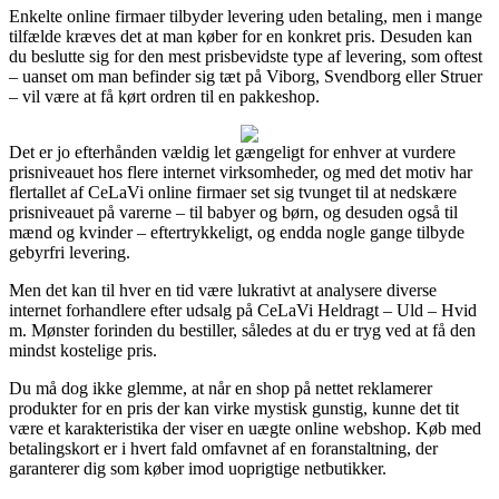
Enkelte online firmaer tilbyder levering uden betaling, men i mange
tilfælde kræves det at man køber for en konkret pris. Desuden kan
du beslutte sig for den mest prisbevidste type af levering, som oftest
– uanset om man befinder sig tæt på Viborg, Svendborg eller Struer
– vil være at få kørt ordren til en pakkeshop.
Det er jo efterhånden vældig let gængeligt for enhver at vurdere
prisniveauet hos flere internet virksomheder, og med det motiv har
flertallet af CeLaVi online firmaer set sig tvunget til at nedskære
prisniveauet på varerne – til babyer og børn, og desuden også til
mænd og kvinder – eftertrykkeligt, og endda nogle gange tilbyde
gebyrfri levering.
Men det kan til hver en tid være lukrativt at analysere diverse
internet forhandlere efter udsalg på CeLaVi Heldragt – Uld – Hvid
m. Mønster forinden du bestiller, således at du er tryg ved at få den
mindst kostelige pris.
Du må dog ikke glemme, at når en shop på nettet reklamerer
produkter for en pris der kan virke mystisk gunstig, kunne det tit
være et karakteristika der viser en uægte online webshop. Køb med
betalingskort er i hvert fald omfavnet af en foranstaltning, der
garanterer dig som køber imod uoprigtige netbutikker.