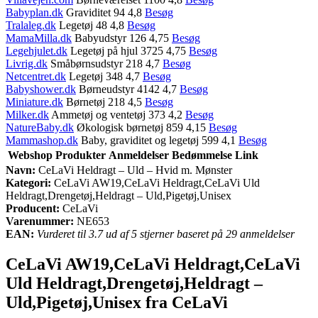
Babyplan.dk
Graviditet 94 4,8
Besøg
Tralaleg.dk
Legetøj 48 4,8
Besøg
MamaMilla.dk
Babyudstyr 126 4,75
Besøg
Legehjulet.dk
Legetøj på hjul 3725 4,75
Besøg
Livrig.dk
Småbørnsudstyr 218 4,7
Besøg
Netcentret.dk
Legetøj 348 4,7
Besøg
Babyshower.dk
Børneudstyr 4142 4,7
Besøg
Miniature.dk
Børnetøj 218 4,5
Besøg
Milker.dk
Ammetøj og ventetøj 373 4,2
Besøg
NatureBaby.dk
Økologisk børnetøj 859 4,15
Besøg
Mammashop.dk
Baby, graviditet og legetøj 599 4,1
Besøg
Webshop
Produkter
Anmeldelser
Bedømmelse
Link
Navn:
CeLaVi Heldragt – Uld – Hvid m. Mønster
Kategori:
CeLaVi AW19,CeLaVi Heldragt,CeLaVi Uld
Heldragt,Drengetøj,Heldragt – Uld,Pigetøj,Unisex
Producent:
CeLaVi
Varenummer:
NE653
EAN:
Vurderet til 3.7 ud af 5 stjerner baseret på 29 anmeldelser
CeLaVi AW19,CeLaVi Heldragt,CeLaVi
Uld Heldragt,Drengetøj,Heldragt –
Uld,Pigetøj,Unisex fra CeLaVi