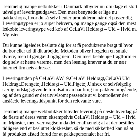
Temmelig mange netbutikker i Danmark tilbyder nu om dage et stort
udvalg af leveringsudgaver. Den mest benyttede er lige nu
pakkeshops, hvor du så selv henter produkterne når det passer dig.
Leveringstypen er jo super bekvem, og mange gange også den mest
letkøbte leveringstype ved køb af CeLaVi Heldragt – Uld – Hvid m.
Mønster.
Du kunne ligeledes beslutte dig for at få produkterne bragt til hvor
du bor eller ud til dit arbejde. Metoden bliver i regelen en smule
dyrere, men til gengæld rigtig nem. Den mest betalelige fragtform er
dog selv at hente varerne, men den løsning kræver at du er nær
internet firmaets adresse.
Leveringstiden på CeLaVi AW19,CeLaVi Heldragt,CeLaVi Uld
Heldragt,Drengetøj,Heldragt – Uld,Pigetøj,Unisex er selvfølgelig
særligt udslagsgivende forudsat man har brug for pakken omgående,
og af den grund er det utvivlsomt passende at vi kontrollerer det
anslåede leveringstidspunkt for den relevante vare.
Temmelig mange webbutikker tilbyder levering på næste hverdag på
de fleste af deres varer, eksempelvis CeLaVi Heldragt – Uld – Hvid
m. Mønster, men vær vagtsom da det er afhængig af at der bestilles
tidligere end et besluttet klokkeslæt, så de med sikkerhed kan nå at
få produktet afsted forud for at pakkepersonalet har fri.