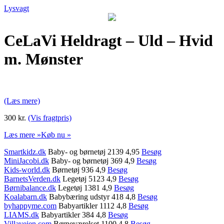
Lysvagt
CeLaVi Heldragt – Uld – Hvid
m. Mønster
(Læs mere)
300 kr.
(Vis fragtpris)
Læs mere »
Køb nu »
Smartkidz.dk
Baby- og børnetøj 2139 4,95
Besøg
MiniJacobi.dk
Baby- og børnetøj 369 4,9
Besøg
Kids-world.dk
Børnetøj 936 4,9
Besøg
BarnetsVerden.dk
Legetøj 5123 4,9
Besøg
Børnibalance.dk
Legetøj 1381 4,9
Besøg
Koalabarn.dk
Babybæring udstyr 418 4,8
Besøg
byhappyme.com
Babyartikler 1112 4,8
Besøg
LIAMS.dk
Babyartikler 384 4,8
Besøg
Villavejen.com
Børneværelset 1100 4,8
Besøg