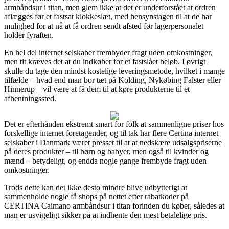
armbåndsur i titan, men glem ikke at det er underforstået at ordren
aflægges før et fastsat klokkeslæt, med hensynstagen til at de har
mulighed for at nå at få ordren sendt afsted før lagerpersonalet
holder fyraften.
En hel del internet selskaber frembyder fragt uden omkostninger,
men tit kræves det at du indkøber for et fastslået beløb. I øvrigt
skulle du tage den mindst kostelige leveringsmetode, hvilket i mange
tilfælde – hvad end man bor tæt på Kolding, Nykøbing Falster eller
Hinnerup – vil være at få dem til at køre produkterne til et
afhentningssted.
Det er efterhånden ekstremt smart for folk at sammenligne priser hos
forskellige internet foretagender, og til tak har flere Certina internet
selskaber i Danmark været presset til at at nedskære udsalgspriserne
på deres produkter – til børn og babyer, men også til kvinder og
mænd – betydeligt, og endda nogle gange frembyde fragt uden
omkostninger.
Trods dette kan det ikke desto mindre blive udbytterigt at
sammenholde nogle få shops på nettet efter rabatkoder på
CERTINA Caimano armbåndsur i titan forinden du køber, således at
man er usvigeligt sikker på at indhente den mest betalelige pris.