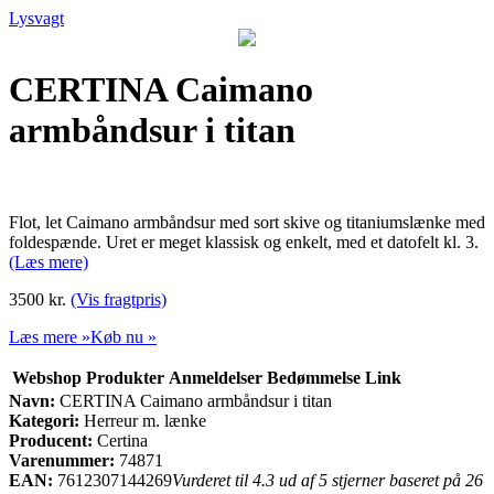
Lysvagt
CERTINA Caimano
armbåndsur i titan
Flot, let Caimano armbåndsur med sort skive og titaniumslænke med
foldespænde. Uret er meget klassisk og enkelt, med et datofelt kl. 3.
(Læs mere)
3500 kr.
(Vis fragtpris)
Læs mere »
Køb nu »
Webshop
Produkter
Anmeldelser
Bedømmelse
Link
Navn:
CERTINA Caimano armbåndsur i titan
Kategori:
Herreur m. lænke
Producent:
Certina
Varenummer:
74871
EAN:
7612307144269
Vurderet til 4.3 ud af 5 stjerner baseret på 26