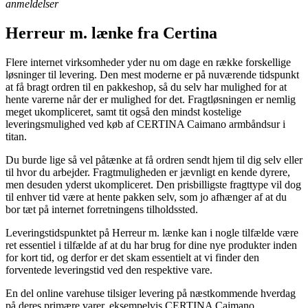
anmeldelser
Herreur m. lænke fra Certina
Flere internet virksomheder yder nu om dage en række forskellige
løsninger til levering. Den mest moderne er på nuværende tidspunkt
at få bragt ordren til en pakkeshop, så du selv har mulighed for at
hente varerne når der er mulighed for det. Fragtløsningen er nemlig
meget ukompliceret, samt tit også den mindst kostelige
leveringsmulighed ved køb af CERTINA Caimano armbåndsur i
titan.
Du burde lige så vel påtænke at få ordren sendt hjem til dig selv eller
til hvor du arbejder. Fragtmuligheden er jævnligt en kende dyrere,
men desuden yderst ukompliceret. Den prisbilligste fragttype vil dog
til enhver tid være at hente pakken selv, som jo afhænger af at du
bor tæt på internet forretningens tilholdssted.
Leveringstidspunktet på Herreur m. lænke kan i nogle tilfælde være
ret essentiel i tilfælde af at du har brug for dine nye produkter inden
for kort tid, og derfor er det skam essentielt at vi finder den
forventede leveringstid ved den respektive vare.
En del online varehuse tilsiger levering på næstkommende hverdag
på deres primære varer, eksempelvis CERTINA Caimano