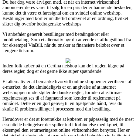
Du bør dog være årvågen med, at når en internet virksomhed
annoncerer deres varer til salg for en pris der er hamrende beskeden,
kunne det tit være et faresignal om en svindel online webshop.
Bestillinger med kort er imidlertid omfavnet af en ordning, hvilket
sikrer dig overfor bedrageriske webshops.
Vi anbefaler generelt bestillinger med betalingskort eller
mobilbetaling. Som et alternativ bør du anvende et afdragstilbud fra
for eksempel ViaBill, når du ønsker at finansiere beløbet over et
længere tidsrum.
Inden folk køber på en Certina netshop kan de i reglen kigge på
deres regler, dog er det gerne ikke super spændende.
Et alternativ er at bemærke hvorvidt online shoppen er verificeret af
e-mærket, da det almindeligvis er en angivelse af at internet
webshoppen understøtter de danske regler, foruden at e-firmaet
regelmæssigt ses til af fagmænd som kender til reglementet på
området. Dette er en god genvej til en hjælpende hånd, hvis du
skulle få problemstillinger i processen med din bestilling.
Herudover er det at foretrække at køberen er påpasselig med de mest
essentielle betingelser der spiller ind i forbindelse med købet, til
eksempel den returneringsret online virksomheden benytter. Her er
det virkelig afgørende, at man når som helst beholder sin kvittering,