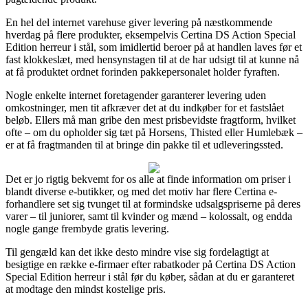
En hel del internet varehuse giver levering på næstkommende
hverdag på flere produkter, eksempelvis Certina DS Action Special
Edition herreur i stål, som imidlertid beroer på at handlen laves før et
fast klokkeslæt, med hensynstagen til at de har udsigt til at kunne nå
at få produktet ordnet forinden pakkepersonalet holder fyraften.
Nogle enkelte internet foretagender garanterer levering uden
omkostninger, men tit afkræver det at du indkøber for et fastslået
beløb. Ellers må man gribe den mest prisbevidste fragtform, hvilket
ofte – om du opholder sig tæt på Horsens, Thisted eller Humlebæk –
er at få fragtmanden til at bringe din pakke til et udleveringssted.
Det er jo rigtig bekvemt for os alle at finde information om priser i
blandt diverse e-butikker, og med det motiv har flere Certina e-
forhandlere set sig tvunget til at formindske udsalgspriserne på deres
varer – til juniorer, samt til kvinder og mænd – kolossalt, og endda
nogle gange frembyde gratis levering.
Til gengæld kan det ikke desto mindre vise sig fordelagtigt at
besigtige en række e-firmaer efter rabatkoder på Certina DS Action
Special Edition herreur i stål før du køber, sådan at du er garanteret
at modtage den mindst kostelige pris.