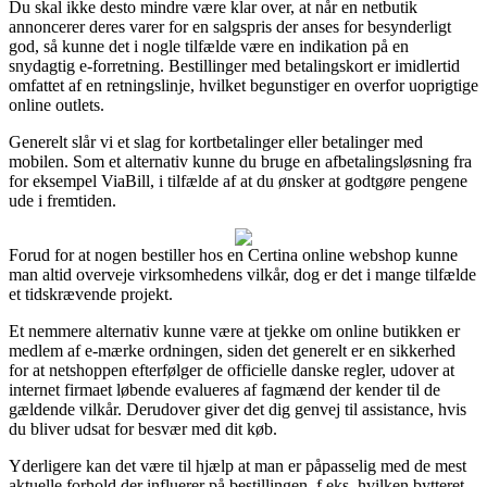
Du skal ikke desto mindre være klar over, at når en netbutik
annoncerer deres varer for en salgspris der anses for besynderligt
god, så kunne det i nogle tilfælde være en indikation på en
snydagtig e-forretning. Bestillinger med betalingskort er imidlertid
omfattet af en retningslinje, hvilket begunstiger en overfor uoprigtige
online outlets.
Generelt slår vi et slag for kortbetalinger eller betalinger med
mobilen. Som et alternativ kunne du bruge en afbetalingsløsning fra
for eksempel ViaBill, i tilfælde af at du ønsker at godtgøre pengene
ude i fremtiden.
Forud for at nogen bestiller hos en Certina online webshop kunne
man altid overveje virksomhedens vilkår, dog er det i mange tilfælde
et tidskrævende projekt.
Et nemmere alternativ kunne være at tjekke om online butikken er
medlem af e-mærke ordningen, siden det generelt er en sikkerhed
for at netshoppen efterfølger de officielle danske regler, udover at
internet firmaet løbende evalueres af fagmænd der kender til de
gældende vilkår. Derudover giver det dig genvej til assistance, hvis
du bliver udsat for besvær med dit køb.
Yderligere kan det være til hjælp at man er påpasselig med de mest
aktuelle forhold der influerer på bestillingen, f.eks. hvilken bytteret