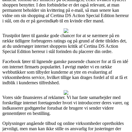
shoppen benytter. I den forbindelse er det også relevant, at man
permanent beholder sin kvittering på e-mail, så man senere kan
vidne om sin shopping af Certina DS Action Special Edition herreur
i stål, om du er på gaveindkøb til en kvinde eller mand.
Trustpilot fører til ganske gode chancer for at se nærmere på en
række tidligere forbrugeres ratings og på grund af dette tilrådes det,
at du undersøger internet shoppens kritik af Certina DS Action
Special Edition herreur i stål forinden du placerer din ordre.
Facebook fører til lignende ganske passende chancer for at få en idé
om internet firmaets popularitet. I øvrigt møder vi en række
webbutikker som tilbyder kunderne at ytre en evaluering af
virksomhedens service, hvilket tillige kan drages fordel af til at få et
indblik i kundernes tilfredshed.
Vores side finansieres af reklamer. Vi har faste samarbejder med
forskellige internet foretagender hvori vi introducerer deres varer, og
indkasserer godtgørelse forudsat de brugere vi sender videre
gennemfører en bestilling.
Oplysninger angående tilbud og online virksomheder opretholdes
jævnligt, men man kan ikke stille os ansvarlig for justeringer der