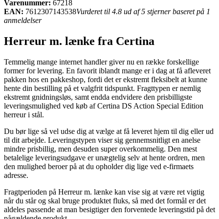
Varenummer:
67218
EAN:
7612307143538
Vurderet til 4.8 ud af 5 stjerner baseret på 1
anmeldelser
Herreur m. lænke fra Certina
Temmelig mange internet handler giver nu en række forskellige
former for levering. En favorit iblandt mange er i dag at få afleveret
pakken hos en pakkeshop, fordi det er ekstremt fleksibelt at kunne
hente din bestilling på et valgfrit tidspunkt. Fragttypen er nemlig
ekstremt gnidningsløs, samt endda endvidere den prisbilligste
leveringsmulighed ved køb af Certina DS Action Special Edition
herreur i stål.
Du bør lige så vel udse dig at vælge at få leveret hjem til dig eller ud
til dit arbejde. Leveringstypen viser sig gennemsnitligt en anelse
mindre prisbillig, men desuden super overkommelig. Den mest
betalelige leveringsudgave er unægtelig selv at hente ordren, men
den mulighed beroer på at du opholder dig lige ved e-firmaets
adresse.
Fragtperioden på Herreur m. lænke kan vise sig at være ret vigtig
når du står og skal bruge produktet fluks, så med det formål er det
aldeles passende at man besigtiger den forventede leveringstid på det
pågældende produkt.