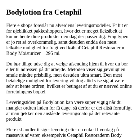
Bodylotion fra Cetaphil
Flere e-shops foreslår nu alverdens leveringsmodeller. Et hit er
for øjeblikket pakkeshoppen, hvor det er meget fleksibelt at
kunne hente dine produkter den dag der passer dig. Fragttypen
er jo ret så overkommelig, samt desuden endda den mest
letkøbte mulighed for fragt ved køb af Cetaphil Restoraderm
Body Moisturizer – 295 ml.
Du bør tillige udse dig at vælge afsending hjem til hvor du bor
eller til adressen på dit arbejde. Metoden viser sig jævnligt en
smule mindre prisbillig, men desuden ultra smart. Den mest
betalelige mulighed for levering vil dog altid vise sig at være
selv at hente ordren, hvilket er betinget af at du er nærved online
forretningens bopæl.
Leveringstiden på Bodylotion kan være super vigtig når du
mangler ordren inden for få dage, så derfor er det altså fornuftigt
at man tjekker den anslåede leveringsdato på det relevante
produkt.
Flere e-handler tilsiger levering efter en enkelt hverdag på
massevis af varer, eksempelvis Cetaphil Restoraderm Body