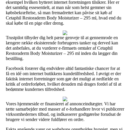
eksempel hvilken bytteret internet forretningen tilsikrer. Her er
det samtidig essesentielt, at man når som helst gemmer sin
købsbekræftelse, så man fremadrettet kan påvise sit køb af
Cetaphil Restoraderm Body Moisturizer – 295 ml, hvad end du
skal købe til en pige eller dreng.
Trustpilot tilbyder dig helt pæne genveje til at gennemrode en
længere række eksisterende forbrugeres tanker og derved kan
det anbefales, at du vurderer e-firmaets omtaler af Cetaphil
Restoraderm Body Moisturizer – 295 ml inden du lægger din
bestilling.
Facebook forærer dig endvidere altid fantastiske chancer for at
få en idé om internet butikkens kundetilfredshed. I øvrigt er der
faktisk internet forretninger som gør det muligt at nedfælde en
kritik af ordreforløbet, hvilket desuden må drages fordel af til at
bedømme kundernes tilfredshed.
Vores hjemmeside er finansieret af annonceindtægter. Vi har
tætte samarbejder med masser af e-forhandlere hvor vi publicerer
virksomhedernes tilbud, og indkasserer godtgørelse forudsat de
brugere vi sender videre fuldfører en ordre.
Fakta angående varer og webshops opretholdes hyppigt, men vi