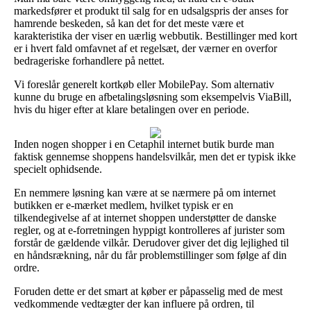
markedsfører et produkt til salg for en udsalgspris der anses for
hamrende beskeden, så kan det for det meste være et
karakteristika der viser en uærlig webbutik. Bestillinger med kort
er i hvert fald omfavnet af et regelsæt, der værner en overfor
bedrageriske forhandlere på nettet.
Vi foreslår generelt kortkøb eller MobilePay. Som alternativ
kunne du bruge en afbetalingsløsning som eksempelvis ViaBill,
hvis du higer efter at klare betalingen over en periode.
Inden nogen shopper i en Cetaphil internet butik burde man
faktisk gennemse shoppens handelsvilkår, men det er typisk ikke
specielt ophidsende.
En nemmere løsning kan være at se nærmere på om internet
butikken er e-mærket medlem, hvilket typisk er en
tilkendegivelse af at internet shoppen understøtter de danske
regler, og at e-forretningen hyppigt kontrolleres af jurister som
forstår de gældende vilkår. Derudover giver det dig lejlighed til
en håndsrækning, når du får problemstillinger som følge af din
ordre.
Foruden dette er det smart at køber er påpasselig med de mest
vedkommende vedtægter der kan influere på ordren, til