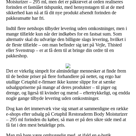
Moisturizer – 295 ml, men det er påkrævet at orden realiseres
forinden et fastslået tidspunkt, med hensynstagen til at de med
sikkerhed kan nå at få dit nye produkt afsendt forinden de
pakkeansatte har fri.
Indtil flere netshops tilbyder levering uden omkostninger, men i
mange tilfælde kun når der indkøbes for en fastsat sum. Som
alternativ skal du udvælge den billigste slags levering, hvilket i
de fleste tilfælde – om man befinder sig tæt på Vejle, Thisted
eller Svenstrup – er at få dem til at bringe din ordre til en
pakkeshop.
Det er virkelig simpelt for almindelige mennesker at finde frem
til de bedste priser på flere forhandlere på nettet, og ergo har
utallige Cetaphil e-firmaer ikke kunne slippe for at sænke
udsalgspriserne på mange af deres produkter – til piger og
drenge, og ligeså til kvinder og mænd – eftertrykkeligt, og endda
nogle gange tilbyde levering uden omkostninger.
Dog kan det immervæk vise sig smart at sammenligne en række
e-shops efter udsalg på Cetaphil Restoraderm Body Moisturizer
– 295 ml forinden du køber, så man er på den sikre side med at
få fat i den mest betalelige pris.
Man må bare være omhyggelig med, at ifald en e-butik