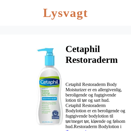
Lysvagt
Cetaphil
Restoraderm
Body
Moisturizer –
Cetaphil Restoraderm Body
295 ml
Moisturizer er en allergivenlig,
beroligende og fugtgivende
lotion til tør og sart hud.
Cetaphil Restoraderm
Bodylotion er en beroligende og
fugtgivende bodylotion til
tør/meget tør, kløende og følsom
hud.Restoraderm Bodylotion i