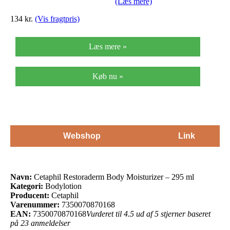
(Læs mere)
134 kr.
(Vis fragtpris)
Læs mere »
Køb nu »
Webshop
Link
Navn:
Cetaphil Restoraderm Body Moisturizer – 295 ml
Kategori:
Bodylotion
Producent:
Cetaphil
Varenummer:
7350070870168
EAN:
7350070870168
Vurderet til 4.5 ud af 5 stjerner baseret
på 23 anmeldelser