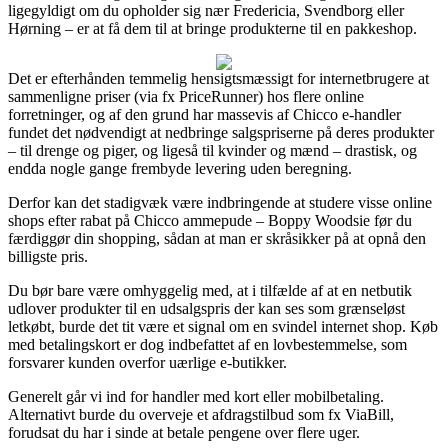
ligegyldigt om du opholder sig nær Fredericia, Svendborg eller
Hørning – er at få dem til at bringe produkterne til en pakkeshop.
Det er efterhånden temmelig hensigtsmæssigt for internetbrugere at
sammenligne priser (via fx PriceRunner) hos flere online
forretninger, og af den grund har massevis af Chicco e-handler
fundet det nødvendigt at nedbringe salgspriserne på deres produkter
– til drenge og piger, og ligeså til kvinder og mænd – drastisk, og
endda nogle gange frembyde levering uden beregning.
Derfor kan det stadigvæk være indbringende at studere visse online
shops efter rabat på Chicco ammepude – Boppy Woodsie før du
færdiggør din shopping, sådan at man er skråsikker på at opnå den
billigste pris.
Du bør bare være omhyggelig med, at i tilfælde af at en netbutik
udlover produkter til en udsalgspris der kan ses som grænseløst
letkøbt, burde det tit være et signal om en svindel internet shop. Køb
med betalingskort er dog indbefattet af en lovbestemmelse, som
forsvarer kunden overfor uærlige e-butikker.
Generelt går vi ind for handler med kort eller mobilbetaling.
Alternativt burde du overveje et afdragstilbud som fx ViaBill,
forudsat du har i sinde at betale pengene over flere uger.