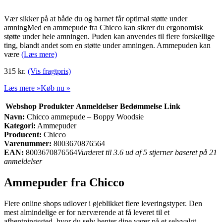
Vær sikker på at både du og barnet får optimal støtte under
amningMed en ammepude fra Chicco kan sikrer du ergonomisk
støtte under hele amningen. Puden kan anvendes til flere forskellige
ting, blandt andet som en støtte under amningen. Ammepuden kan
være
(Læs mere)
315 kr.
(Vis fragtpris)
Læs mere »
Køb nu »
Webshop
Produkter
Anmeldelser
Bedømmelse
Link
Navn:
Chicco ammepude – Boppy Woodsie
Kategori:
Ammepuder
Producent:
Chicco
Varenummer:
8003670876564
EAN:
8003670876564
Vurderet til 3.6 ud af 5 stjerner baseret på 21
anmeldelser
Ammepuder fra Chicco
Flere online shops udlover i øjeblikket flere leveringstyper. Den
mest almindelige er for nærværende at få leveret til et
afhentningssted, hvor du selv henter dine varer på et selvvalgt