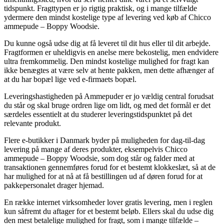
tidspunkt. Fragttypen er jo rigtig praktisk, og i mange tilfælde
ydermere den mindst kostelige type af levering ved køb af Chicco
ammepude – Boppy Woodsie.
Du kunne også udse dig at få leveret til dit hus eller til dit arbejde.
Fragtformen er uheldigvis en anelse mere bekostelig, men endvidere
ultra fremkommelig. Den mindst kostelige mulighed for fragt kan
ikke benægtes at være selv at hente pakken, men dette afhænger af
at du har bopæl lige ved e-firmaets bopæl.
Leveringshastigheden på Ammepuder er jo vældig central forudsat
du står og skal bruge ordren lige om lidt, og med det formål er det
særdeles essentielt at du studerer leveringstidspunktet på det
relevante produkt.
Flere e-butikker i Danmark byder på muligheden for dag-til-dag
levering på mange af deres produkter, eksempelvis Chicco
ammepude – Boppy Woodsie, som dog står og falder med at
transaktionen gennemføres forud for et bestemt klokkeslæt, så at de
har mulighed for at nå at få bestillingen ud af døren forud for at
pakkepersonalet drager hjemad.
En række internet virksomheder lover gratis levering, men i reglen
kun såfremt du aftager for et bestemt beløb. Ellers skal du udse dig
den mest betalelige mulighed for fragt, som i mange tilfælde –