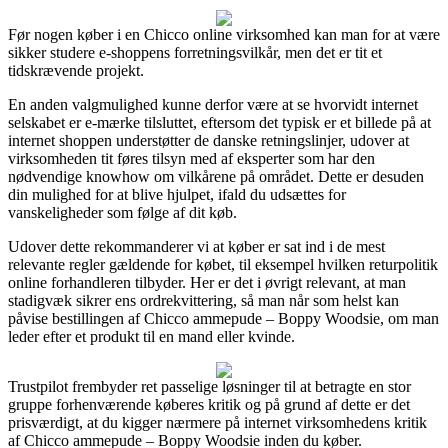
Før nogen køber i en Chicco online virksomhed kan man for at være
sikker studere e-shoppens forretningsvilkår, men det er tit et
tidskrævende projekt.
En anden valgmulighed kunne derfor være at se hvorvidt internet
selskabet er e-mærke tilsluttet, eftersom det typisk er et billede på at
internet shoppen understøtter de danske retningslinjer, udover at
virksomheden tit føres tilsyn med af eksperter som har den
nødvendige knowhow om vilkårene på området. Dette er desuden
din mulighed for at blive hjulpet, ifald du udsættes for
vanskeligheder som følge af dit køb.
Udover dette rekommanderer vi at køber er sat ind i de mest
relevante regler gældende for købet, til eksempel hvilken returpolitik
online forhandleren tilbyder. Her er det i øvrigt relevant, at man
stadigvæk sikrer ens ordrekvittering, så man når som helst kan
påvise bestillingen af Chicco ammepude – Boppy Woodsie, om man
leder efter et produkt til en mand eller kvinde.
Trustpilot frembyder ret passelige løsninger til at betragte en stor
gruppe forhenværende køberes kritik og på grund af dette er det
prisværdigt, at du kigger nærmere på internet virksomhedens kritik
af Chicco ammepude – Boppy Woodsie inden du køber.