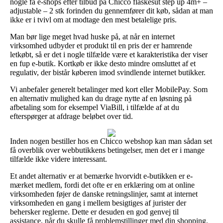
nogle få e-shops efter tilbud på Chicco flaskesut step up 4m+ –
adjustable – 2 stk forinden du gennemfører dit køb, sådan at man
ikke er i tvivl om at modtage den mest betalelige pris.
Man bør lige meget hvad huske på, at når en internet
virksomhed udbyder et produkt til en pris der er hamrende
letkøbt, så er det i nogle tilfælde være et karakteristika der viser
en fup e-butik. Kortkøb er ikke desto mindre omsluttet af et
regulativ, der bistår køberen imod svindlende internet butikker.
Vi anbefaler generelt betalinger med kort eller MobilePay. Som
en alternativ mulighed kan du drage nytte af en løsning på
afbetaling som for eksempel ViaBill, i tilfælde af at du
efterspørger at afdrage beløbet over tid.
Inden nogen bestiller hos en Chicco webshop kan man sådan set
få overblik over webbutikkens betingelser, men det er i mange
tilfælde ikke videre interessant.
Et andet alternativ er at bemærke hvorvidt e-butikken er e-
mærket medlem, fordi det ofte er en erklæring om at online
virksomheden føjer de danske retningslinjer, samt at internet
virksomheden en gang i mellem besigtiges af jurister der
behersker reglerne. Dette er desuden en god genvej til
assistance, når du skulle få problemstillinger med din shopping.