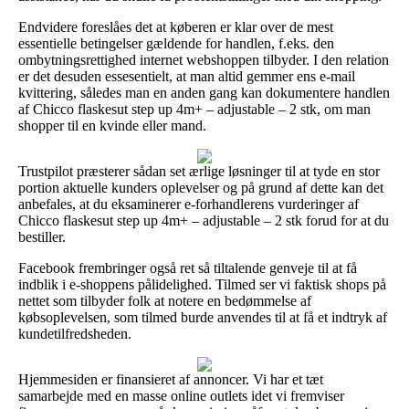
Endvidere foreslåes det at køberen er klar over de mest
essentielle betingelser gældende for handlen, f.eks. den
ombytningsrettighed internet webshoppen tilbyder. I den relation
er det desuden essesentielt, at man altid gemmer ens e-mail
kvittering, således man en anden gang kan dokumentere handlen
af Chicco flaskesut step up 4m+ – adjustable – 2 stk, om man
shopper til en kvinde eller mand.
Trustpilot præsterer sådan set ærlige løsninger til at tyde en stor
portion aktuelle kunders oplevelser og på grund af dette kan det
anbefales, at du eksaminerer e-forhandlerens vurderinger af
Chicco flaskesut step up 4m+ – adjustable – 2 stk forud for at du
bestiller.
Facebook frembringer også ret så tiltalende genveje til at få
indblik i e-shoppens pålidelighed. Tilmed ser vi faktisk shops på
nettet som tilbyder folk at notere en bedømmelse af
købsoplevelsen, som tilmed burde anvendes til at få et indtryk af
kundetilfredsheden.
Hjemmesiden er finansieret af annoncer. Vi har et tæt
samarbejde med en masse online outlets idet vi fremviser