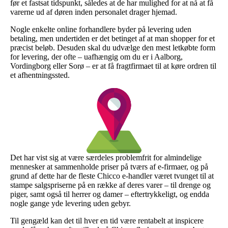
før et fastsat tidspunkt, således at de har mulighed for at nå at få
varerne ud af døren inden personalet drager hjemad.
Nogle enkelte online forhandlere byder på levering uden
betaling, men undertiden er det betinget af at man shopper for et
præcist beløb. Desuden skal du udvælge den mest letkøbte form
for levering, der ofte – uafhængig om du er i Aalborg,
Vordingborg eller Sorø – er at få fragtfirmaet til at køre ordren til
et afhentningssted.
Det har vist sig at være særdeles problemfrit for almindelige
mennesker at sammenholde priser på tværs af e-firmaer, og på
grund af dette har de fleste Chicco e-handler været tvunget til at
stampe salgspriserne på en række af deres varer – til drenge og
piger, samt også til herrer og damer – eftertrykkeligt, og endda
nogle gange yde levering uden gebyr.
Til gengæld kan det til hver en tid være rentabelt at inspicere