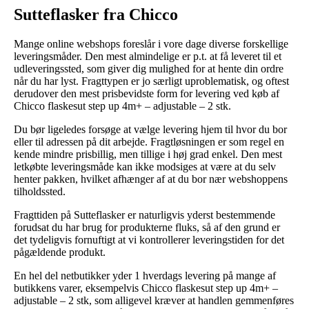
Sutteflasker fra Chicco
Mange online webshops foreslår i vore dage diverse forskellige
leveringsmåder. Den mest almindelige er p.t. at få leveret til et
udleveringssted, som giver dig mulighed for at hente din ordre
når du har lyst. Fragttypen er jo særligt uproblematisk, og oftest
derudover den mest prisbevidste form for levering ved køb af
Chicco flaskesut step up 4m+ – adjustable – 2 stk.
Du bør ligeledes forsøge at vælge levering hjem til hvor du bor
eller til adressen på dit arbejde. Fragtløsningen er som regel en
kende mindre prisbillig, men tillige i høj grad enkel. Den mest
letkøbte leveringsmåde kan ikke modsiges at være at du selv
henter pakken, hvilket afhænger af at du bor nær webshoppens
tilholdssted.
Fragttiden på Sutteflasker er naturligvis yderst bestemmende
forudsat du har brug for produkterne fluks, så af den grund er
det tydeligvis fornuftigt at vi kontrollerer leveringstiden for det
pågældende produkt.
En hel del netbutikker yder 1 hverdags levering på mange af
butikkens varer, eksempelvis Chicco flaskesut step up 4m+ –
adjustable – 2 stk, som alligevel kræver at handlen gemmenføres