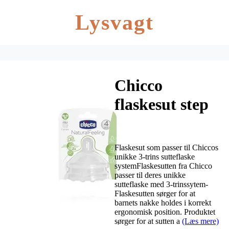
Lysvagt
Chicco
flaskesut step
up 4m+ –
adjustable – 2
Flaskesut som passer til Chiccos
stk
unikke 3-trins sutteflaske
systemFlaskesutten fra Chicco
passer til deres unikke
sutteflaske med 3-trinssytem-
Flaskesutten sørger for at
barnets nakke holdes i korrekt
ergonomisk position. Produktet
sørger for at sutten a
(Læs mere)