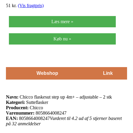
51 kr.
(Vis fragtpris)
Læs mere »
Køb nu »
Webshop
Link
Navn:
Chicco flaskesut step up 4m+ – adjustable – 2 stk
Kategori:
Sutteflasker
Producent:
Chicco
Varenummer:
8058664008247
EAN:
8058664008247
Vurderet til 4.2 ud af 5 stjerner baseret
på 32 anmeldelser