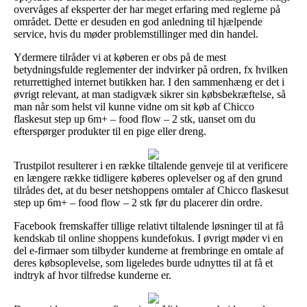
overvåges af eksperter der har meget erfaring med reglerne på
området. Dette er desuden en god anledning til hjælpende
service, hvis du møder problemstillinger med din handel.
Ydermere tilråder vi at køberen er obs på de mest
betydningsfulde reglementer der indvirker på ordren, fx hvilken
returrettighed internet butikken har. I den sammenhæng er det i
øvrigt relevant, at man stadigvæk sikrer sin købsbekræftelse, så
man når som helst vil kunne vidne om sit køb af Chicco
flaskesut step up 6m+ – food flow – 2 stk, uanset om du
efterspørger produkter til en pige eller dreng.
Trustpilot resulterer i en række tiltalende genveje til at verificere
en længere række tidligere køberes oplevelser og af den grund
tilrådes det, at du beser netshoppens omtaler af Chicco flaskesut
step up 6m+ – food flow – 2 stk før du placerer din ordre.
Facebook fremskaffer tillige relativt tiltalende løsninger til at få
kendskab til online shoppens kundefokus. I øvrigt møder vi en
del e-firmaer som tilbyder kunderne at frembringe en omtale af
deres købsoplevelse, som ligeledes burde udnyttes til at få et
indtryk af hvor tilfredse kunderne er.