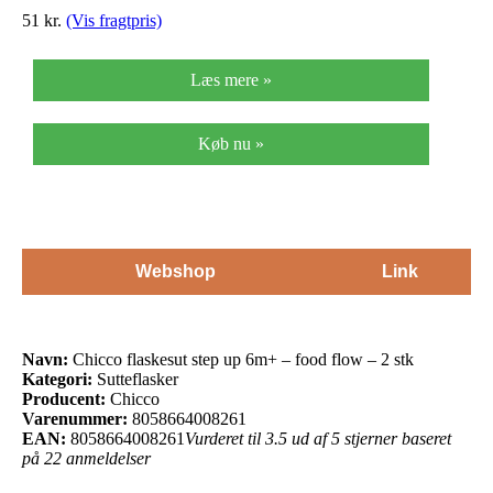
51 kr.
(Vis fragtpris)
Læs mere »
Køb nu »
Webshop
Link
Navn:
Chicco flaskesut step up 6m+ – food flow – 2 stk
Kategori:
Sutteflasker
Producent:
Chicco
Varenummer:
8058664008261
EAN:
8058664008261
Vurderet til 3.5 ud af 5 stjerner baseret
på 22 anmeldelser