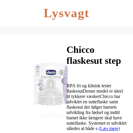
Lysvagt
Chicco
flaskesut step
up 6m+ – food
flow – 2 stk
BPA fri og klinisk testet
flaskesutDenne model er ideel
til tykkere væskerChicco har
udviklet en sutteflaske samt
flaskesut der følger barnets
udvikling fra fødsel og indtil
barnet ikke længere skal have
sutteflaske. Systemet er udviklet
således at både s
(Læs mere)