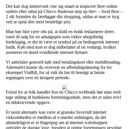
Det kan dog immervæk vise sig smart at inspicere flere online
outlets efter rabat på Chicco flaskesut step up 6m+ – food flow –
2 stk forinden du færdiggør din shopping, sådan at man er tryg
ved at opnå den mest betalelige pris.
Man bør blot være obs på, at ifald en butik reklamerer deres
varer til salg for en udsalgspris som virker ubegribelig
fordelagtig, er det tit være et symbol på en bedragerisk internet
butik. Køb med kort er dog indbefattet af en vedtægt, hvilket
assisterer en imod svindlende internet firmaer.
Vi anbefaler generelt køb med betalingskort eller mobilbetaling.
Alternativt kunne du overveje en afbetalingsløsning fra for
eksempel ViaBill, for så vidt du har til hensigt at betale
regningen over en længere periode.
Forud for at folk handler hos en Chicco webbutik bør man reelt
tage stilling til butikkens forretningsaftale, men det er uden tvivl
en tidskrævende opgave.
Et nemt alternativ kan være at granske hvorvidt internet
virksomheden er medlem af e-mærke ordningen, da det
almindeligvis er et fingerpeg om at internet webshoppen
opfylder de danske love, foruden at online forretningen jævnligt