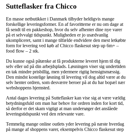
Sutteflasker fra Chicco
En masse netbutikker i Danmark tilbyder heldigvis mange
forskellige leveringsformer. En af favoritterne er nu om dage at
få sendt til en pakkeshop, hvor du selv afhenter dine nye varer
på et selvvalgt tidspunkt. Muligheden er jo usædvanlig
ukompliceret, samt i mange tilfælde endvidere den mest letkøbte
form for levering ved køb af Chicco flaskesut step up 6m+ –
food flow – 2 stk.
Du kunne også påtænke at få produkterne leveret hjem til dig
selv eller ud på din arbejdsplads. Løsningen viser sig undertiden
en tak mindre prisbillig, men ydermere rigtig hensigtsmæssig.
Den mindst kostelige løsning til levering vil dog altid være at du
selv henter ordren, som desværre beroer på at du har bopæl nær
webshoppens hjemsted.
Antal dages levering på Sutteflasker kan vise sig at være vældig
betydningsfuld om man har behov for ordren inden for kort tid,
så derfor er det skam vigtigt at man undersøger det anslåede
leveringstidspunkt ved den relevante vare.
Temmelig mange online outlets yder levering på næste hverdag
på mange af shoppens varer, eksempelvis Chicco flaskesut step