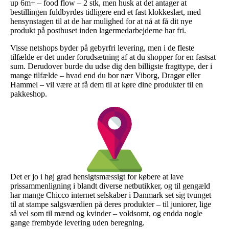
up 6m+ – food flow – 2 stk, men husk at det antager at
bestillingen fuldbyrdes tidligere end et fast klokkeslæt, med
hensynstagen til at de har mulighed for at nå at få dit nye
produkt på posthuset inden lagermedarbejderne har fri.
Visse netshops byder på gebyrfri levering, men i de fleste
tilfælde er det under forudsætning af at du shopper for en fastsat
sum. Derudover burde du udse dig den billigste fragttype, der i
mange tilfælde – hvad end du bor nær Viborg, Dragør eller
Hammel – vil være at få dem til at køre dine produkter til en
pakkeshop.
Det er jo i høj grad hensigtsmæssigt for købere at lave
prissammenligning i blandt diverse netbutikker, og til gengæld
har mange Chicco internet selskaber i Danmark set sig tvunget
til at stampe salgsværdien på deres produkter – til juniorer, lige
så vel som til mænd og kvinder – voldsomt, og endda nogle
gange frembyde levering uden beregning.