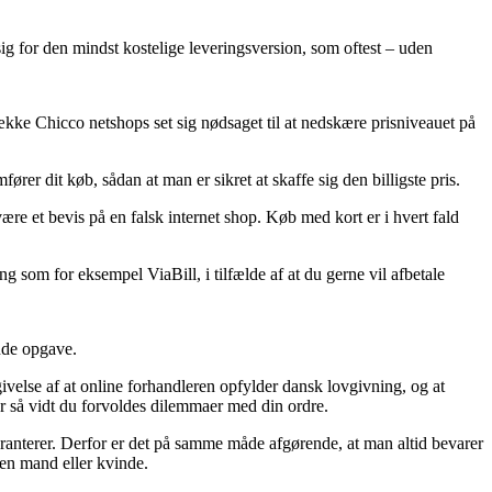
sig for den mindst kostelige leveringsversion, som oftest – uden
række Chicco netshops set sig nødsaget til at nedskære prisniveauet på
rer dit køb, sådan at man er sikret at skaffe sig den billigste pris.
være et bevis på en falsk internet shop. Køb med kort er i hvert fald
g som for eksempel ViaBill, i tilfælde af at du gerne vil afbetale
ende opgave.
velse af at online forhandleren opfylder dansk lovgivning, og at
or så vidt du forvoldes dilemmaer med din ordre.
aranterer. Derfor er det på samme måde afgørende, at man altid bevarer
 en mand eller kvinde.