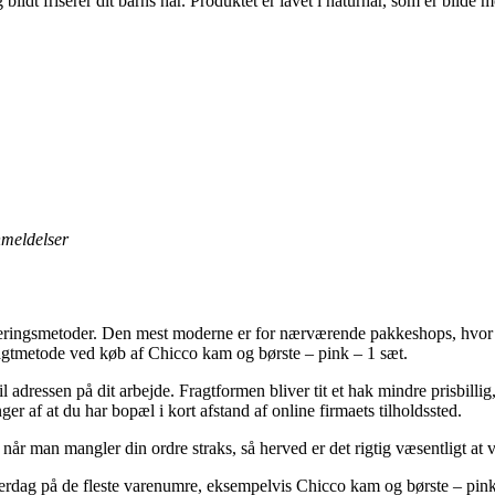
idt friserer dit barns hår. Produktet er lavet i naturhår, som er blide
anmeldelser
everingsmetoder. Den mest moderne er for nærværende pakkeshops, hvor d
fragtmetode ved køb af Chicco kam og børste – pink – 1 sæt.
il adressen på dit arbejde. Fragtformen bliver tit et hak mindre prisbilli
er af at du har bopæl i kort afstand af online firmaets tilholdssted.
når man mangler din ordre straks, så herved er det rigtig væsentligt at 
dag på de fleste varenumre, eksempelvis Chicco kam og børste – pink – 