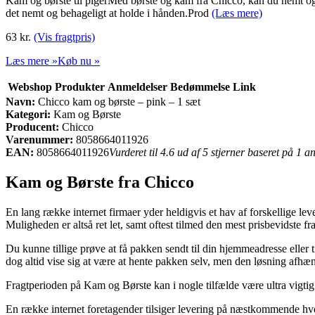
Kam og børste til pigerMed børste og kam fra Chicco, kan du nemt og bl
det nemt og behageligt at holde i hånden.Prod
(Læs mere)
63 kr.
(Vis fragtpris)
Læs mere »
Køb nu »
Webshop
Produkter
Anmeldelser
Bedømmelse
Link
Navn:
Chicco kam og børste – pink – 1 sæt
Kategori:
Kam og Børste
Producent:
Chicco
Varenummer:
8058664011926
EAN:
8058664011926
Vurderet til 4.6 ud af 5 stjerner baseret på 1 
Kam og Børste fra Chicco
En lang række internet firmaer yder heldigvis et hav af forskellige l
Muligheden er altså ret let, samt oftest tilmed den mest prisbevidste 
Du kunne tillige prøve at få pakken sendt til din hjemmeadresse eller t
dog altid vise sig at være at hente pakken selv, men den løsning afhæng
Fragtperioden på Kam og Børste kan i nogle tilfælde være ultra vigtig 
En række internet foretagender tilsiger levering på næstkommende hver