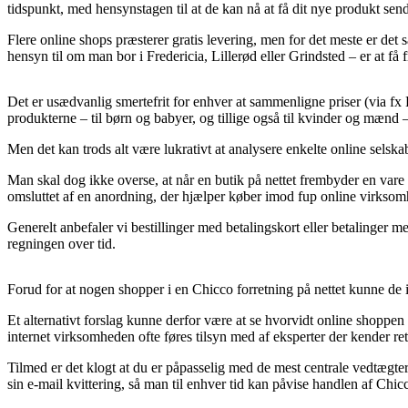
tidspunkt, med hensynstagen til at de kan nå at få dit nye produkt send
Flere online shops præsterer gratis levering, men for det meste er det 
hensyn til om man bor i Fredericia, Lillerød eller Grindsted – er at få
Det er usædvanlig smertefrit for enhver at sammenligne priser (via fx 
produkterne – til børn og babyer, og tillige også til kvinder og mæn
Men det kan trods alt være lukrativt at analysere enkelte online selska
Man skal dog ikke overse, at når en butik på nettet frembyder en vare ti
omsluttet af en anordning, der hjælper køber imod fup online virksom
Generelt anbefaler vi bestillinger med betalingskort eller betalinger 
regningen over tid.
Forud for at nogen shopper i en Chicco forretning på nettet kunne de i
Et alternativt forslag kunne derfor være at se hvorvidt online shoppe
internet virksomheden ofte føres tilsyn med af eksperter der kender re
Tilmed er det klogt at du er påpasselig med de mest centrale vedtægte
sin e-mail kvittering, så man til enhver tid kan påvise handlen af Chi