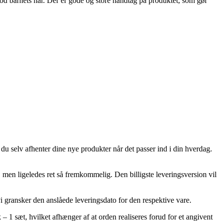
 mod barnets hår. Der er gode og store håndtag på produktet, som gør
u selv afhenter dine nye produkter når det passer ind i din hverdag.
g, men ligeledes ret så fremkommelig. Den billigste leveringsversion vil
vi gransker den anslåede leveringsdato for den respektive vare.
1 sæt, hvilket afhænger af at orden realiseres forud for et angivent