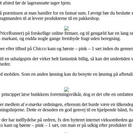
t afsted før de lageransatte tager hjem.
så præmissen at man handler for en fastsat sum. I øvrigt bør du beslutte 
 fragtmanden til at levere produkterne til en pakkeshop.
PriceRunner) på forskellige online firmaer, og til gengæld har en lang 
d – markant, og endda nogle gange frembyde fragt uden beregning.
ber efter tilbud på Chicco kam og børste – pink – 1 sæt inden du gennemfø
l en udsalgspris der virker helt fantastisk billig, så kan det undertiden 
heder.
med mobilen. Som en anden løsning kan du benytte en løsning på afbetalin
 princippet læse butikkens forretningsvilkår, dog er det ofte en omfatt
n er medlem af e-mærke ordningen, eftersom det burde være en tilkendegi
tningslinjerne. Dette er desuden en god genvej til en hjælpende hånd, f
r der har indflydelse på ordren, fx den bytteret internet virksomheden g
cco kam og børste – pink – 1 sæt, om man er på udkig efter produkter til