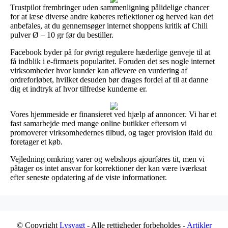
Trustpilot frembringer uden sammenligning pålidelige chancer
for at læse diverse andre køberes reflektioner og herved kan det
anbefales, at du gennemsøger internet shoppens kritik af Chili
pulver Ø – 10 gr før du bestiller.
Facebook byder på for øvrigt regulære hæderlige genveje til at
få indblik i e-firmaets popularitet. Foruden det ses nogle internet
virksomheder hvor kunder kan aflevere en vurdering af
ordreforløbet, hvilket desuden bør drages fordel af til at danne
dig et indtryk af hvor tilfredse kunderne er.
Vores hjemmeside er finansieret ved hjælp af annoncer. Vi har et
fast samarbejde med mange online butikker eftersom vi
promoverer virksomhedernes tilbud, og tager provision ifald du
foretager et køb.
Vejledning omkring varer og webshops ajourføres tit, men vi
påtager os intet ansvar for korrektioner der kan være iværksat
efter seneste opdatering af de viste informationer.
© Copyright
Lysvagt
- Alle rettigheder forbeholdes -
Artikler