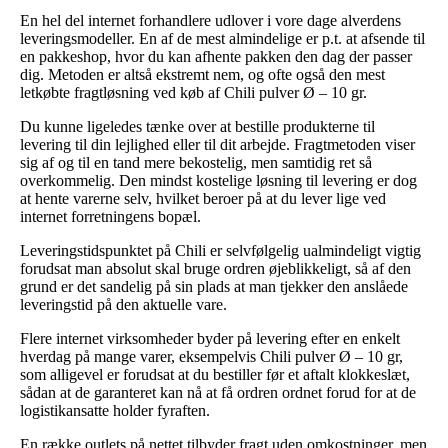
En hel del internet forhandlere udlover i vore dage alverdens
leveringsmodeller. En af de mest almindelige er p.t. at afsende til
en pakkeshop, hvor du kan afhente pakken den dag der passer
dig. Metoden er altså ekstremt nem, og ofte også den mest
letkøbte fragtløsning ved køb af Chili pulver Ø – 10 gr.
Du kunne ligeledes tænke over at bestille produkterne til
levering til din lejlighed eller til dit arbejde. Fragtmetoden viser
sig af og til en tand mere bekostelig, men samtidig ret så
overkommelig. Den mindst kostelige løsning til levering er dog
at hente varerne selv, hvilket beroer på at du lever lige ved
internet forretningens bopæl.
Leveringstidspunktet på Chili er selvfølgelig ualmindeligt vigtig
forudsat man absolut skal bruge ordren øjeblikkeligt, så af den
grund er det sandelig på sin plads at man tjekker den anslåede
leveringstid på den aktuelle vare.
Flere internet virksomheder byder på levering efter en enkelt
hverdag på mange varer, eksempelvis Chili pulver Ø – 10 gr,
som alligevel er forudsat at du bestiller før et aftalt klokkeslæt,
sådan at de garanteret kan nå at få ordren ordnet forud for at de
logistikansatte holder fyraften.
En række outlets på nettet tilbyder fragt uden omkostninger, men