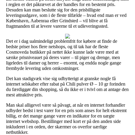
i reglen er det påkrævet at der handles for en bestemt pris.
Desuden kan man beslutte sig for den prisbilligste
leveringsudgave, som i de fleste tilfælde – hvad end man er ved
København, Aabenraa eller Grindsted – vil blive at få
fragtmanden til at levere varerne til et udleveringssted.
Det er i dag ualmindeligt problemfrit for købere at finde de
bedste priser hos flere netshops, og til tak har de fleste
Cosmoveda butikker på nettet ikke kunne lade være med at
sænke prisniveauet på deres varer – til piger og drenge, men
ligeledes til damer og herrer – enormt, og endda nogle gange
frembyde levering uden omkostninger.
Det kan stadigvæk vise sig udbytterigt at granske nogle få
internet selskaber efter rabat på Chili pulver Ø – 10 gr forinden
du færdiggør din shopping, så du ikke er i tvivl om at antage den
mest attraktive pris.
Man skal alligevel være så påvagt, at når en internet forhandler
udbyder bedst i test varer for en pris som anses for helt ekstremt
billig, er det mange gange være en indikator for en uægte
internet webshop. Bestillinger med kort er på den anden side
inkluderet i en orden, der skærmer os overfor uærlige
netbutikker.