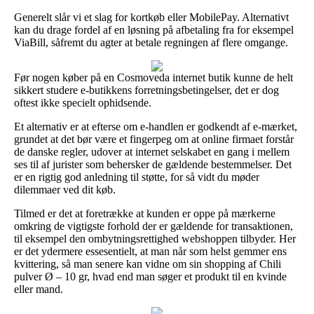
Generelt slår vi et slag for kortkøb eller MobilePay. Alternativt
kan du drage fordel af en løsning på afbetaling fra for eksempel
ViaBill, såfremt du agter at betale regningen af flere omgange.
Før nogen køber på en Cosmoveda internet butik kunne de helt
sikkert studere e-butikkens forretningsbetingelser, det er dog
oftest ikke specielt ophidsende.
Et alternativ er at efterse om e-handlen er godkendt af e-mærket,
grundet at det bør være et fingerpeg om at online firmaet forstår
de danske regler, udover at internet selskabet en gang i mellem
ses til af jurister som behersker de gældende bestemmelser. Det
er en rigtig god anledning til støtte, for så vidt du møder
dilemmaer ved dit køb.
Tilmed er det at foretrække at kunden er oppe på mærkerne
omkring de vigtigste forhold der er gældende for transaktionen,
til eksempel den ombytningsrettighed webshoppen tilbyder. Her
er det ydermere essesentielt, at man når som helst gemmer ens
kvittering, så man senere kan vidne om sin shopping af Chili
pulver Ø – 10 gr, hvad end man søger et produkt til en kvinde
eller mand.