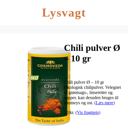
Lysvagt
Chili pulver Ø
– 10 gr
Chili pulver Ø – 10 gr
Økologisk chilipulver. Velegnet
til grøntsags-, linseretter og
supper. kan desuden bruges til
chutneys og ost.
(Læs mere)
22 kr.
(Vis fragtpris)