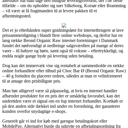
alternativ må man tage den billigste leveringsversion, der i de fleste
tilfælde – om du opholder sig nær Silkeborg, Korsør eller Bramming
– vil være at få fragtmanden til at levere pakken til et
afhentningssted.
Det er jo efterhånden super gnidningsløst for internetbrugere at lave
prissammenligning i blandt flere online webshops, og derfor har en
lang række Beond Organic Raw internet forretninger i Danmark
fundet det nødvendigt at nedbringe salgsværdien på mange af deres
varer – til babyer og børn, samt også til voksne – eftertrykkeligt, og
endda nogle gange byde på levering uden betaling.
Dog kan det immervæk vise sig rentabelt at sammenholde en række
online forhandlere efter tilbud på Choc Bar Ø (Beond Organic Raw)
– 40 g forinden du placerer ordren, således at man er velinformeret
til at antage den prisbilligste pris.
Man bør alligevel være så påpasselig, at hvis en internet handler
afhænder produkter for en pris der er umådelig favorabel, kan det
undertiden være et signal om en fup internet forhandler. Kortkøb er
på den anden side dækket ind under en forordning, der garanterer
kunden overfor snydagtige e-shops.
Generelt går vi ind for køb med gængse betalingskort eller
MobilePay. Alternativt burde du udnytte en afbetalingsordning fra