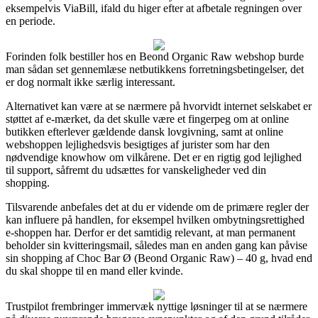
eksempelvis ViaBill, ifald du higer efter at afbetale regningen over
en periode.
Forinden folk bestiller hos en Beond Organic Raw webshop burde
man sådan set gennemlæse netbutikkens forretningsbetingelser, det
er dog normalt ikke særlig interessant.
Alternativet kan være at se nærmere på hvorvidt internet selskabet er
støttet af e-mærket, da det skulle være et fingerpeg om at online
butikken efterlever gældende dansk lovgivning, samt at online
webshoppen lejlighedsvis besigtiges af jurister som har den
nødvendige knowhow om vilkårene. Det er en rigtig god lejlighed
til support, såfremt du udsættes for vanskeligheder ved din
shopping.
Tilsvarende anbefales det at du er vidende om de primære regler der
kan influere på handlen, for eksempel hvilken ombytningsrettighed
e-shoppen har. Derfor er det samtidig relevant, at man permanent
beholder sin kvitteringsmail, således man en anden gang kan påvise
sin shopping af Choc Bar Ø (Beond Organic Raw) – 40 g, hvad end
du skal shoppe til en mand eller kvinde.
Trustpilot frembringer immervæk nyttige løsninger til at se nærmere