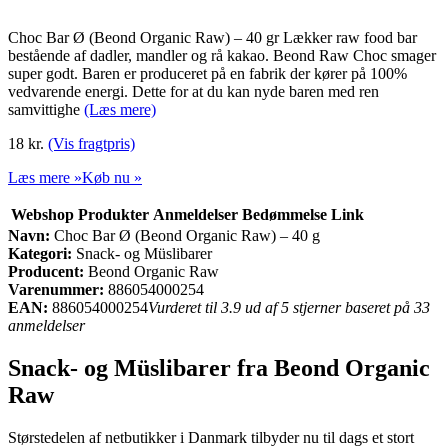
Choc Bar Ø (Beond Organic Raw) – 40 gr Lækker raw food bar
bestående af dadler, mandler og rå kakao. Beond Raw Choc smager
super godt. Baren er produceret på en fabrik der kører på 100%
vedvarende energi. Dette for at du kan nyde baren med ren
samvittighe
(Læs mere)
18 kr.
(Vis fragtpris)
Læs mere »
Køb nu »
Webshop
Produkter
Anmeldelser
Bedømmelse
Link
Navn:
Choc Bar Ø (Beond Organic Raw) – 40 g
Kategori:
Snack- og Müslibarer
Producent:
Beond Organic Raw
Varenummer:
886054000254
EAN:
886054000254
Vurderet til 3.9 ud af 5 stjerner baseret på 33
anmeldelser
Snack- og Müslibarer fra Beond Organic
Raw
Størstedelen af netbutikker i Danmark tilbyder nu til dags et stort