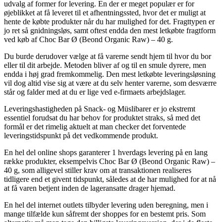
udvalg af former for levering. En der er meget populær er for
øjeblikket at få leveret til et afhentningssted, hvor det er muligt at
hente de købte produkter når du har mulighed for det. Fragttypen er
jo ret så gnidningsløs, samt oftest endda den mest letkøbte fragtform
ved køb af Choc Bar Ø (Beond Organic Raw) – 40 g.
Du burde derudover vælge at få varerne sendt hjem til hvor du bor
eller til dit arbejde. Metoden bliver af og til en smule dyrere, men
endda i høj grad fremkommelig. Den mest letkøbte leveringsløsning
vil dog altid vise sig at være at du selv henter varerne, som desværre
står og falder med at du er lige ved e-firmaets arbejdslager.
Leveringshastigheden på Snack- og Müslibarer er jo ekstremt
essentiel forudsat du har behov for produktet straks, så med det
formål er det rimelig aktuelt at man checker det forventede
leveringstidspunkt på det vedkommende produkt.
En hel del online shops garanterer 1 hverdags levering på en lang
række produkter, eksempelvis Choc Bar Ø (Beond Organic Raw) –
40 g, som alligevel stiller krav om at transaktionen realiseres
tidligere end et givent tidspunkt, således at de har mulighed for at nå
at få varen betjent inden de lageransatte drager hjemad.
En hel del internet outlets tilbyder levering uden beregning, men i
mange tilfælde kun såfremt der shoppes for en bestemt pris. Som