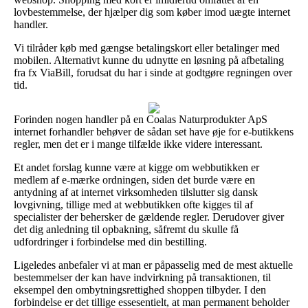
lovbestemmelse, der hjælper dig som køber imod uægte internet
handler.
Vi tilråder køb med gængse betalingskort eller betalinger med
mobilen. Alternativt kunne du udnytte en løsning på afbetaling
fra fx ViaBill, forudsat du har i sinde at godtgøre regningen over
tid.
Forinden nogen handler på en Coalas Naturprodukter ApS
internet forhandler behøver de sådan set have øje for e-butikkens
regler, men det er i mange tilfælde ikke videre interessant.
Et andet forslag kunne være at kigge om webbutikken er
medlem af e-mærke ordningen, siden det burde være en
antydning af at internet virksomheden tilslutter sig dansk
lovgivning, tillige med at webbutikken ofte kigges til af
specialister der behersker de gældende regler. Derudover giver
det dig anledning til opbakning, såfremt du skulle få
udfordringer i forbindelse med din bestilling.
Ligeledes anbefaler vi at man er påpasselig med de mest aktuelle
bestemmelser der kan have indvirkning på transaktionen, til
eksempel den ombytningsrettighed shoppen tilbyder. I den
forbindelse er det tillige essesentielt, at man permanent beholder