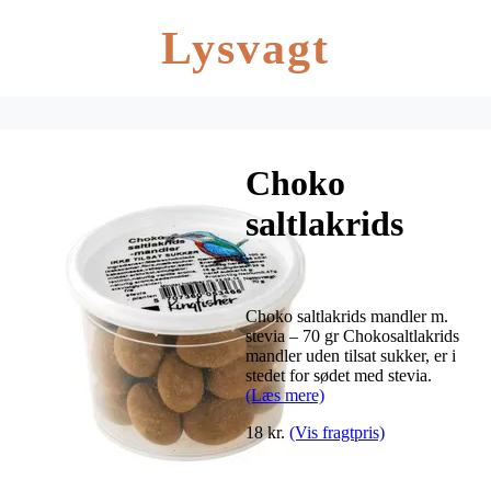
Lysvagt
Choko
saltlakrids
mandler m.
stevia – 70 gr
Choko saltlakrids mandler m.
stevia – 70 gr Chokosaltlakrids
mandler uden tilsat sukker, er i
stedet for sødet med stevia.
(Læs mere)
18 kr.
(Vis fragtpris)