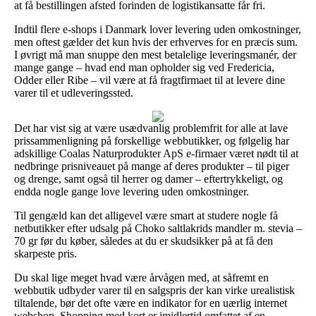
at få bestillingen afsted forinden de logistikansatte får fri.
Indtil flere e-shops i Danmark lover levering uden omkostninger,
men oftest gælder det kun hvis der erhverves for en præcis sum.
I øvrigt må man snuppe den mest betalelige leveringsmanér, der
mange gange – hvad end man opholder sig ved Fredericia,
Odder eller Ribe – vil være at få fragtfirmaet til at levere dine
varer til et udleveringssted.
Det har vist sig at være usædvanlig problemfrit for alle at lave
prissammenligning på forskellige webbutikker, og følgelig har
adskillige Coalas Naturprodukter ApS e-firmaer været nødt til at
nedbringe prisniveauet på mange af deres produkter – til piger
og drenge, samt også til herrer og damer – eftertrykkeligt, og
endda nogle gange love levering uden omkostninger.
Til gengæld kan det alligevel være smart at studere nogle få
netbutikker efter udsalg på Choko saltlakrids mandler m. stevia –
70 gr før du køber, således at du er skudsikker på at få den
skarpeste pris.
Du skal lige meget hvad være årvågen med, at såfremt en
webbutik udbyder varer til en salgspris der kan virke urealistisk
tiltalende, bør det ofte være en indikator for en uærlig internet
webshop. Shopping med kort er imidlertid omfattet af en