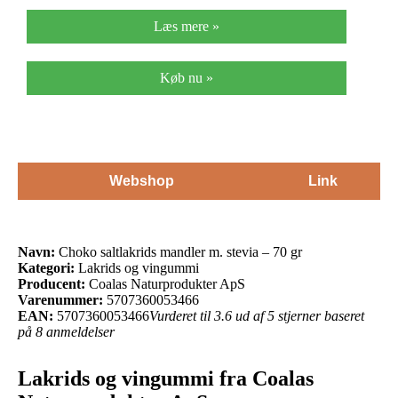
Læs mere »
Køb nu »
Webshop
Link
Navn:
Choko saltlakrids mandler m. stevia – 70 gr
Kategori:
Lakrids og vingummi
Producent:
Coalas Naturprodukter ApS
Varenummer:
5707360053466
EAN:
5707360053466
Vurderet til 3.6 ud af 5 stjerner baseret
på 8 anmeldelser
Lakrids og vingummi fra Coalas