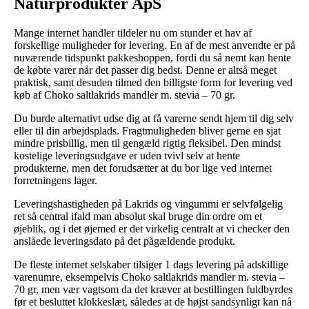
Naturprodukter ApS
Mange internet handler tildeler nu om stunder et hav af
forskellige muligheder for levering. En af de mest anvendte er på
nuværende tidspunkt pakkeshoppen, fordi du så nemt kan hente
de købte varer når det passer dig bedst. Denne er altså meget
praktisk, samt desuden tilmed den billigste form for levering ved
køb af Choko saltlakrids mandler m. stevia – 70 gr.
Du burde alternativt udse dig at få varerne sendt hjem til dig selv
eller til din arbejdsplads. Fragtmuligheden bliver gerne en sjat
mindre prisbillig, men til gengæld rigtig fleksibel. Den mindst
kostelige leveringsudgave er uden tvivl selv at hente
produkterne, men det forudsætter at du bor lige ved internet
forretningens lager.
Leveringshastigheden på Lakrids og vingummi er selvfølgelig
ret så central ifald man absolut skal bruge din ordre om et
øjeblik, og i det øjemed er det virkelig centralt at vi checker den
anslåede leveringsdato på det pågældende produkt.
De fleste internet selskaber tilsiger 1 dags levering på adskillige
varenumre, eksempelvis Choko saltlakrids mandler m. stevia –
70 gr, men vær vagtsom da det kræver at bestillingen fuldbyrdes
før et besluttet klokkeslæt, således at de højst sandsynligt kan nå