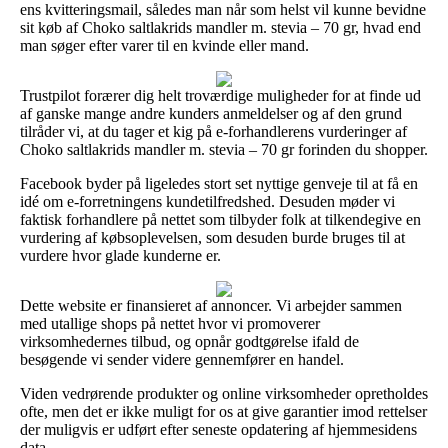
ens kvitteringsmail, således man når som helst vil kunne bevidne
sit køb af Choko saltlakrids mandler m. stevia – 70 gr, hvad end
man søger efter varer til en kvinde eller mand.
Trustpilot forærer dig helt troværdige muligheder for at finde ud
af ganske mange andre kunders anmeldelser og af den grund
tilråder vi, at du tager et kig på e-forhandlerens vurderinger af
Choko saltlakrids mandler m. stevia – 70 gr forinden du shopper.
Facebook byder på ligeledes stort set nyttige genveje til at få en
idé om e-forretningens kundetilfredshed. Desuden møder vi
faktisk forhandlere på nettet som tilbyder folk at tilkendegive en
vurdering af købsoplevelsen, som desuden burde bruges til at
vurdere hvor glade kunderne er.
Dette website er finansieret af annoncer. Vi arbejder sammen
med utallige shops på nettet hvor vi promoverer
virksomhedernes tilbud, og opnår godtgørelse ifald de
besøgende vi sender videre gennemfører en handel.
Viden vedrørende produkter og online virksomheder opretholdes
ofte, men det er ikke muligt for os at give garantier imod rettelser
der muligvis er udført efter seneste opdatering af hjemmesidens
data.