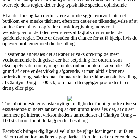
overveje dens regler, det er dog typisk ikke specielt ophidsende.
Et andet forslag kan derfor være at undersøge hvorvidt internet
butikken er e-mærke tilsluttet, eftersom det er en tilkendegivelse af at
online forretningen opfylder dansk lovgivning, udover at
webshoppen undertiden revurderes af fagfolk der er inde i de
gældende regler. Dette er desuden din chance for at få hjælp, hvis du
oplever problemer med din bestilling.
Tilsvarende anbefales det at køber er vaks omkring de mest
vedkommende betingelser der har betydning for ordren, som
eksempelvis den ombytningspolitik online butikken anvender. På
grund af dette er det virkelig afgørende, at man altid sikrer ens
ordrekvittering, således man fremadrettet kan vidne om sin bestilling
af Clarityn 10mg – 100 stk, om man efterspørger produkter til en
dreng eller pige.
Trustpilot præsterer ganske nyttige muligheder for at granske diverse
eksisterende kunders tanker og af den grund foreslåes det, at du ser
nærmere på internet virksomhedens anmeldelser af Clarityn 10mg –
100 stk forud for at du lægger din bestilling.
Facebook bringer dig lige så vel ultra belejlige løsninger til at få en
idé om online forhandlerens popularitet. Foruden det er der en del e-