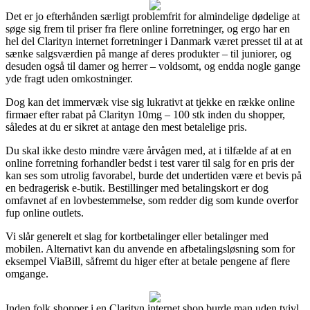
Det er jo efterhånden særligt problemfrit for almindelige dødelige at
søge sig frem til priser fra flere online forretninger, og ergo har en
hel del Clarityn internet forretninger i Danmark været presset til at at
sænke salgsværdien på mange af deres produkter – til juniorer, og
desuden også til damer og herrer – voldsomt, og endda nogle gange
yde fragt uden omkostninger.
Dog kan det immervæk vise sig lukrativt at tjekke en række online
firmaer efter rabat på Clarityn 10mg – 100 stk inden du shopper,
således at du er sikret at antage den mest betalelige pris.
Du skal ikke desto mindre være årvågen med, at i tilfælde af at en
online forretning forhandler bedst i test varer til salg for en pris der
kan ses som utrolig favorabel, burde det undertiden være et bevis på
en bedragerisk e-butik. Bestillinger med betalingskort er dog
omfavnet af en lovbestemmelse, som redder dig som kunde overfor
fup online outlets.
Vi slår generelt et slag for kortbetalinger eller betalinger med
mobilen. Alternativt kan du anvende en afbetalingsløsning som for
eksempel ViaBill, såfremt du higer efter at betale pengene af flere
omgange.
Inden folk shopper i en Clarityn internet shop burde man uden tvivl