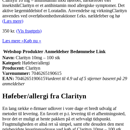
Clarityn 10 mg – antihistamin mod høfeber, nældefeber eler
insektstikClarityn er et antihistamin mod allergiske symptomer. Det
aktive lægemiddelstof er Loratadin. Anvendelse og virkningClarityn
anvendes ved overfølsomhedsreaktioner f.eks. nældefeber og hø
(Læs mere)
350 kr.
(Vis fragtpris)
Læs mere »
Køb nu »
Webshop
Produkter
Anmeldelser
Bedømmelse
Link
Navn:
Clarityn 10mg – 100 stk
Kategori:
Høfeber/allergi
Producent:
Clarityn
Varenummer:
7046265190615
EAN:
7046265190615
Vurderet til 4.9 ud af 5 stjerner baseret på 29
anmeldelser
Høfeber/allergi fra Clarityn
En lang række e-firmaer udlover i vore dage et bredt udvalg af
metoder til levering. En favorit er p.t. levering til et afhentningssted,
hvor det er muligt at hente pakken på et selvvalgt tidspunkt.
Fragtmuligheden er altså ret så simpel, samt ofte desuden den mest
prisbevidste leveringsudgave ved køb af Clarityn 10mg – 100 stk.