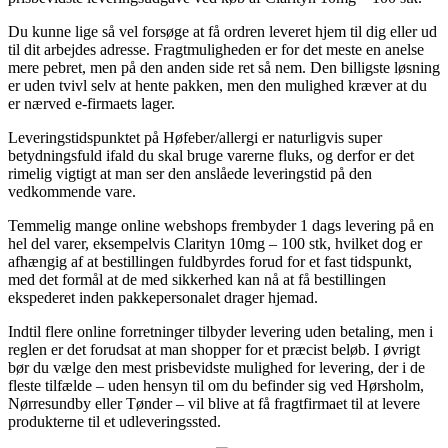
Du kunne lige så vel forsøge at få ordren leveret hjem til dig eller ud
til dit arbejdes adresse. Fragtmuligheden er for det meste en anelse
mere pebret, men på den anden side ret så nem. Den billigste løsning
er uden tvivl selv at hente pakken, men den mulighed kræver at du
er nærved e-firmaets lager.
Leveringstidspunktet på Høfeber/allergi er naturligvis super
betydningsfuld ifald du skal bruge varerne fluks, og derfor er det
rimelig vigtigt at man ser den anslåede leveringstid på den
vedkommende vare.
Temmelig mange online webshops frembyder 1 dags levering på en
hel del varer, eksempelvis Clarityn 10mg – 100 stk, hvilket dog er
afhængig af at bestillingen fuldbyrdes forud for et fast tidspunkt,
med det formål at de med sikkerhed kan nå at få bestillingen
ekspederet inden pakkepersonalet drager hjemad.
Indtil flere online forretninger tilbyder levering uden betaling, men i
reglen er det forudsat at man shopper for et præcist beløb. I øvrigt
bør du vælge den mest prisbevidste mulighed for levering, der i de
fleste tilfælde – uden hensyn til om du befinder sig ved Hørsholm,
Nørresundby eller Tønder – vil blive at få fragtfirmaet til at levere
produkterne til et udleveringssted.