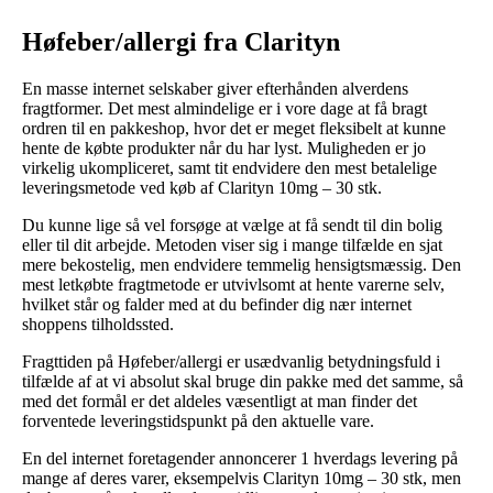
Høfeber/allergi fra Clarityn
En masse internet selskaber giver efterhånden alverdens
fragtformer. Det mest almindelige er i vore dage at få bragt
ordren til en pakkeshop, hvor det er meget fleksibelt at kunne
hente de købte produkter når du har lyst. Muligheden er jo
virkelig ukompliceret, samt tit endvidere den mest betalelige
leveringsmetode ved køb af Clarityn 10mg – 30 stk.
Du kunne lige så vel forsøge at vælge at få sendt til din bolig
eller til dit arbejde. Metoden viser sig i mange tilfælde en sjat
mere bekostelig, men endvidere temmelig hensigtsmæssig. Den
mest letkøbte fragtmetode er utvivlsomt at hente varerne selv,
hvilket står og falder med at du befinder dig nær internet
shoppens tilholdssted.
Fragttiden på Høfeber/allergi er usædvanlig betydningsfuld i
tilfælde af at vi absolut skal bruge din pakke med det samme, så
med det formål er det aldeles væsentligt at man finder det
forventede leveringstidspunkt på den aktuelle vare.
En del internet foretagender annoncerer 1 hverdags levering på
mange af deres varer, eksempelvis Clarityn 10mg – 30 stk, men