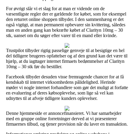
For øvrigt slår vi et slag for at man er vidende om de
væsentligste regler der er gældende for købet, som for eksempel
den returret online shoppen tilbyder. I den sammenhæng er det
også vigtigt, at man permanent opbevarer sin kvittering, således
man en anden gang kan bekræfte købet af Clarityn 10mg – 30
stk, uanset om du søger efter varer til en mand eller kvinde.
Trustpilot tilbyder rigtig passelige genveje til at besigtige en hel
del tidligere brugeres opfattelser og af den grund kan det være til
hjælp, at du iagttager internet firmaets bedømmelser af Clarityn
10mg – 30 stk før du bestiller.
Facebook tilbyder desuden visse fremragende chancer for at få
kendskab til internet virksomhedens pålidelighed. Herinde
møder vi nogle internet forhandlere som gør det muligt at forfatte
en evaluering af deres købsoplevelse, som lige så vel kan
udnyttes til at afveje tidligere kunders oplevelser.
Denne hjemmeside er annoncefinansieret. Vi har samarbejder
med en gruppe online forretninger derved at vi præsenterer
firmaernes tilbud, og tjener provision når du laver en transaktion.