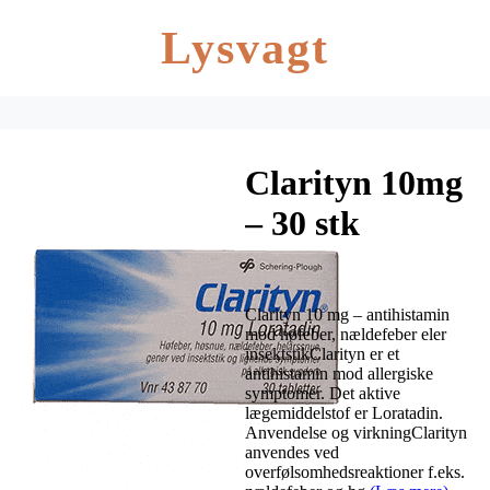
Lysvagt
Clarityn 10mg
– 30 stk
Clarityn 10 mg – antihistamin
mod høfeber, nældefeber eler
insektstikClarityn er et
antihistamin mod allergiske
symptomer. Det aktive
lægemiddelstof er Loratadin.
Anvendelse og virkningClarityn
anvendes ved
overfølsomhedsreaktioner f.eks.