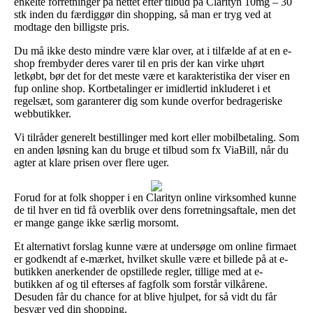
enkelte forretninger på nettet efter tilbud på Clarityn 10mg – 30
stk inden du færdiggør din shopping, så man er tryg ved at
modtage den billigste pris.
Du må ikke desto mindre være klar over, at i tilfælde af at en e-
shop frembyder deres varer til en pris der kan virke uhørt
letkøbt, bør det for det meste være et karakteristika der viser en
fup online shop. Kortbetalinger er imidlertid inkluderet i et
regelsæt, som garanterer dig som kunde overfor bedrageriske
webbutikker.
Vi tilråder generelt bestillinger med kort eller mobilbetaling. Som
en anden løsning kan du bruge et tilbud som fx ViaBill, når du
agter at klare prisen over flere uger.
Forud for at folk shopper i en Clarityn online virksomhed kunne
de til hver en tid få overblik over dens forretningsaftale, men det
er mange gange ikke særlig morsomt.
Et alternativt forslag kunne være at undersøge om online firmaet
er godkendt af e-mærket, hvilket skulle være et billede på at e-
butikken anerkender de opstillede regler, tillige med at e-
butikken af og til efterses af fagfolk som forstår vilkårene.
Desuden får du chance for at blive hjulpet, for så vidt du får
besvær ved din shopping.