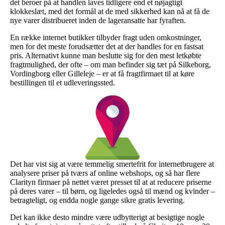
det beroer på at handlen laves tidligere end et nøjagtigt
klokkeslæt, med det formål at de med sikkerhed kan nå at få de
nye varer distribueret inden de lageransatte har fyraften.
En række internet butikker tilbyder fragt uden omkostninger,
men for det meste forudsætter det at der handles for en fastsat
pris. Alternativt kunne man beslutte sig for den mest letkøbte
fragtmulighed, der ofte – om man befinder sig tæt på Silkeborg,
Vordingborg eller Gilleleje – er at få fragtfirmaet til at køre
bestillingen til et udleveringssted.
Det har vist sig at være temmelig smertefrit for internetbrugere at
analysere priser på tværs af online webshops, og så har flere
Clarityn firmaer på nettet været presset til at at reducere priserne
på deres varer – til børn, og ligeledes også til mænd og kvinder –
betragteligt, og endda nogle gange sikre gratis levering.
Det kan ikke desto mindre være udbytterigt at besigtige nogle