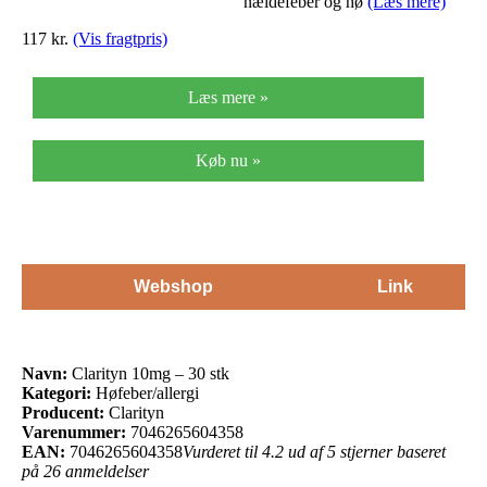
nældefeber og hø
(Læs mere)
117 kr.
(Vis fragtpris)
Læs mere »
Køb nu »
Webshop
Link
Navn:
Clarityn 10mg – 30 stk
Kategori:
Høfeber/allergi
Producent:
Clarityn
Varenummer:
7046265604358
EAN:
7046265604358
Vurderet til 4.2 ud af 5 stjerner baseret
på 26 anmeldelser