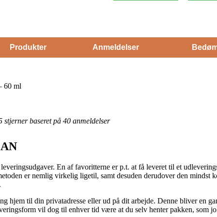
Produkter
Anmeldelser
Bedøm
 60 ml
 5 stjerner baseret på 40 anmeldelser
LEAN
everingsudgaver. En af favoritterne er p.t. at få leveret til et udlevering
metoden er nemlig virkelig ligetil, samt desuden derudover den mindst ko
.
ng hjem til din privatadresse eller ud på dit arbejde. Denne bliver en g
leveringsform vil dog til enhver tid være at du selv henter pakken, som j