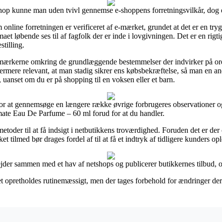
 kunne man uden tvivl gennemse e-shoppens forretningsvilkår, dog er 
m online forretningen er verificeret af e-mærket, grundet at det er en try
et løbende ses til af fagfolk der er inde i lovgivningen. Det er en rigti
stilling.
å mærkerne omkring de grundlæggende bestemmelser der indvirker på ord
 ydermere relevant, at man stadig sikrer ens købsbekræftelse, så man en a
nset om du er på shopping til en voksen eller et barn.
 for at gennemsøge en længere række øvrige forbrugeres observationer og
e Eau De Parfume – 60 ml forud for at du handler.
 metoder til at få indsigt i netbutikkens troværdighed. Foruden det er der
t tilmed bør drages fordel af til at få et indtryk af tidligere kunders opl
ejder sammen med et hav af netshops og publicerer butikkernes tilbud, 
et opretholdes rutinemæssigt, men der tages forbehold for ændringer der 