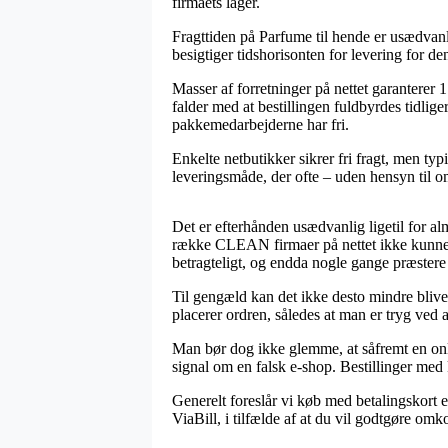
firmaets lager.
Fragttiden på Parfume til hende er usædvan
besigtiger tidshorisonten for levering for d
Masser af forretninger på nettet garantere
falder med at bestillingen fuldbyrdes tidlig
pakkemedarbejderne har fri.
Enkelte netbutikker sikrer fri fragt, men typ
leveringsmåde, der ofte – uden hensyn til o
Det er efterhånden usædvanlig ligetil for al
række CLEAN firmaer på nettet ikke kunne sl
betragteligt, og endda nogle gange præstere f
Til gengæld kan det ikke desto mindre bliv
placerer ordren, således at man er tryg ved a
Man bør dog ikke glemme, at såfremt en onlin
signal om en falsk e-shop. Bestillinger med k
Generelt foreslår vi køb med betalingskort 
ViaBill, i tilfælde af at du vil godtgøre omko