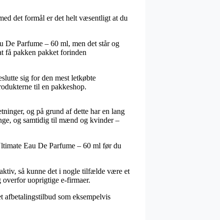
d det formål er det helt væsentligt at du
au De Parfume – 60 ml, men det står og
 at få pakken pakket forinden
eslutte sig for den mest letkøbte
rodukterne til en pakkeshop.
etninger, og på grund af dette har en lang
nge, og samtidig til mænd og kvinder –
 Ultimate Eau De Parfume – 60 ml før du
ktiv, så kunne det i nogle tilfælde være et
g overfor uoprigtige e-firmaer.
et afbetalingstilbud som eksempelvis