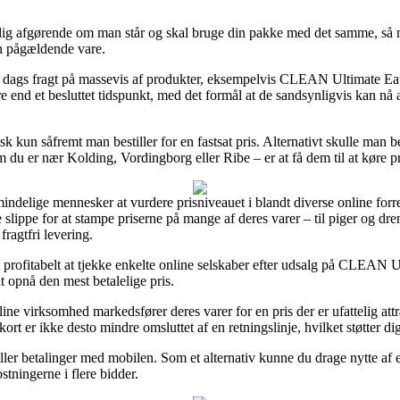
lig afgørende om man står og skal bruge din pakke med det samme, så me
en pågældende vare.
r 1 dags fragt på massevis af produkter, eksempelvis CLEAN Ultimate E
ere end et besluttet tidspunkt, med det formål at de sandsynligvis kan nå
isk kun såfremt man bestiller for en fastsat pris. Alternativt skulle man b
m du er nær Kolding, Vordingborg eller Ribe – er at få dem til at køre p
mindelige mennesker at vurdere prisniveauet i blandt diverse online forr
ippe for at stampe priserne på mange af deres varer – til piger og dre
ragtfri levering.
e profitabelt at tjekke enkelte online selskaber efter udsalg på CLEAN
t opnå den mest betalelige pris.
e virksomhed markedsfører deres varer for en pris der er ufattelig attra
ort er ikke desto mindre omsluttet af en retningslinje, hvilket støtter di
eller betalinger med mobilen. Som et alternativ kunne du drage nytte af 
stningerne i flere bidder.