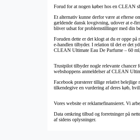
Forud for at nogen køber hos en CLEAN shop
Et alternativ kunne derfor være at efterse o
gældende dansk lovgivning, udover at e-firma
bliver udsat for problemstillinger med din be
Foruden dette er det klogt at du er oppe p
e-handlen tilbyder. I relation til det er det
CLEAN Ultimate Eau De Parfume – 60 ml, ua
Trustpilot tilbyder nogle relevante chancer
webshoppens anmeldelser af CLEAN Ultimat
Facebook præsterer tillige relativt belejlige
tilkendegive en vurdering af deres køb, hvilke
Vores website er reklamefinansieret. Vi arb
Data omkring tilbud og forretninger på nett
af sidens oplysninger.