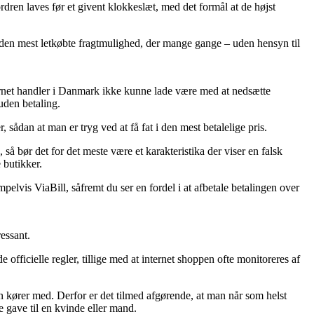
dren laves før et givent klokkeslæt, med det formål at de højst
ge den mest letkøbte fragtmulighed, der mange gange – uden hensyn til
nternet handler i Danmark ikke kunne lade være med at nedsætte
uden betaling.
ådan at man er tryg ved at få fat i den mest betalelige pris.
så bør det for det meste være et karakteristika der viser en falsk
 butikker.
pelvis ViaBill, såfremt du ser en fordel i at afbetale betalingen over
essant.
officielle regler, tillige med at internet shoppen ofte monitoreres af
gen kører med. Derfor er det tilmed afgørende, at man når som helst
e gave til en kvinde eller mand.