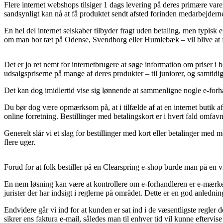
Flere internet webshops tilsiger 1 dags levering på deres primære var
sandsynligt kan nå at få produktet sendt afsted forinden medarbejderne 
En hel del internet selskaber tilbyder fragt uden betaling, men typisk
om man bor tæt på Odense, Svendborg eller Humlebæk – vil blive at få 
Det er jo ret nemt for internetbrugere at søge information om priser 
udsalgspriserne på mange af deres produkter – til juniorer, og samtidi
Det kan dog imidlertid vise sig lønnende at sammenligne nogle e-forhan
Du bør dog være opmærksom på, at i tilfælde af at en internet butik afs
online forretning. Bestillinger med betalingskort er i hvert fald omfa
Generelt slår vi et slag for bestillinger med kort eller betalinger med
flere uger.
Forud for at folk bestiller på en Clearspring e-shop burde man på en v
En nem løsning kan være at kontrollere om e-forhandleren er e-mærke til
jurister der har indsigt i reglerne på området. Dette er en god anledning
Endvidere går vi ind for at kunden er sat ind i de væsentligste regler 
sikrer ens faktura e-mail, således man til enhver tid vil kunne efterv