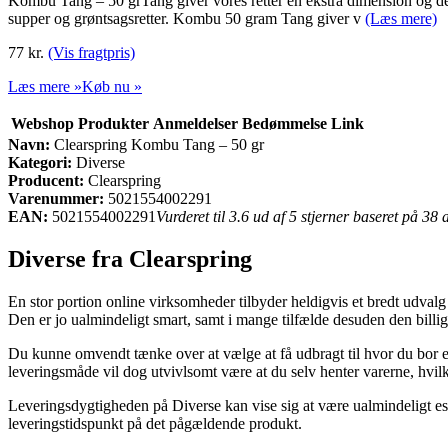
Kombu Tang – 50 grTang giver vores retter en ekstra dimension og de 
supper og grøntsagsretter. Kombu 50 gram Tang giver v
(Læs mere)
77 kr.
(Vis fragtpris)
Læs mere »
Køb nu »
Webshop
Produkter
Anmeldelser
Bedømmelse
Link
Navn:
Clearspring Kombu Tang – 50 gr
Kategori:
Diverse
Producent:
Clearspring
Varenummer:
5021554002291
EAN:
5021554002291
Vurderet til 3.6 ud af 5 stjerner baseret på 38
Diverse fra Clearspring
En stor portion online virksomheder tilbyder heldigvis et bredt udvalg 
Den er jo ualmindeligt smart, samt i mange tilfælde desuden den bill
Du kunne omvendt tænke over at vælge at få udbragt til hvor du bor el
leveringsmåde vil dog utvivlsomt være at du selv henter varerne, hvil
Leveringsdygtigheden på Diverse kan vise sig at være ualmindeligt esse
leveringstidspunkt på det pågældende produkt.