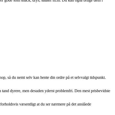
e er gode som snack, drys, salater m.m. Du kan også bruge dem i
hop, så du nemt selv kan hente din ordre på et selvvalgt tidspunkt.
en tand dyrere, men desuden yderst problemfri. Den mest prisbevidste
 forholdsvis væsentligt at du ser nærmere på det anslåede