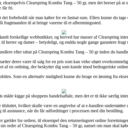
er, eksempelvis Clearspring Kombu Tang – 50 gr, men det beroer på at or
får fri.
 er det forbeholdt når man køber for en fastsat sum. Ellers kunne du ta
fragtmanden til at bringe varerne til et afhentningssted.
i blandt forskellige webbutikker, og herved har masser af Clearspring i
g til herrer og damer – betydeligt, og endda nogle gange garantere fragt 
dlere efter rabat på Clearspring Kombu Tang – 50 gr inden du handler, s
ætter deres varer til salg for en pris som kan virke uhørt overkommelig, 
vnet af en ordning, der beskytter dig som kunde imod bedrageriske online
 mobilen. Som en alternativ mulighed kunne du bruge en løsning fra eksem
is måde kigge på shoppens handelsaftale, men det er tit ikke særlig inter
sluttet, hvilket skulle være en angivelse af at e-handlen understøtter de 
 til assistance, når du får udfordringer i processen med din bestilling.
der gælder for ordren, til eksempel den returneringsret online forretnin
ise sin ordre af Clearspring Kombu Tang – 50 gr, uanset om man skal køb