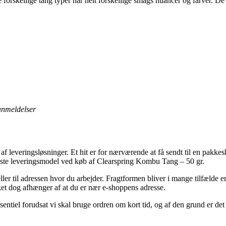
forskellige tang typer har helt forskellige smags nuancer og farver. D
 anmeldelser
af leveringsløsninger. Et hit er for nærværende at få sendt til en pakkes
igste leveringsmodel ved køb af Clearspring Kombu Tang – 50 gr.
ler til adressen hvor du arbejder. Fragtformen bliver i mange tilfælde 
ket dog afhænger af at du er nær e-shoppens adresse.
ntiel forudsat vi skal bruge ordren om kort tid, og af den grund er det