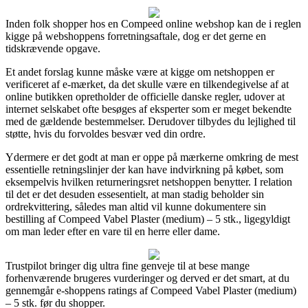
Inden folk shopper hos en Compeed online webshop kan de i reglen
kigge på webshoppens forretningsaftale, dog er det gerne en
tidskrævende opgave.
Et andet forslag kunne måske være at kigge om netshoppen er
verificeret af e-mærket, da det skulle være en tilkendegivelse af at
online butikken opretholder de officielle danske regler, udover at
internet selskabet ofte besøges af eksperter som er meget bekendte
med de gældende bestemmelser. Derudover tilbydes du lejlighed til
støtte, hvis du forvoldes besvær ved din ordre.
Ydermere er det godt at man er oppe på mærkerne omkring de mest
essentielle retningslinjer der kan have indvirkning på købet, som
eksempelvis hvilken returneringsret netshoppen benytter. I relation
til det er det desuden essesentielt, at man stadig beholder sin
ordrekvittering, således man altid vil kunne dokumentere sin
bestilling af Compeed Vabel Plaster (medium) – 5 stk., ligegyldigt
om man leder efter en vare til en herre eller dame.
Trustpilot bringer dig ultra fine genveje til at bese mange
forhenværende brugeres vurderinger og derved er det smart, at du
gennemgår e-shoppens ratings af Compeed Vabel Plaster (medium)
– 5 stk. før du shopper.