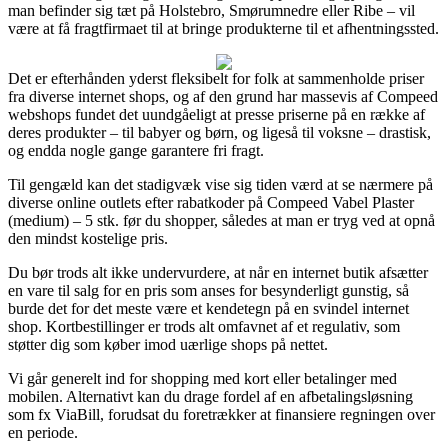
man befinder sig tæt på Holstebro, Smørumnedre eller Ribe – vil
være at få fragtfirmaet til at bringe produkterne til et afhentningssted.
Det er efterhånden yderst fleksibelt for folk at sammenholde priser
fra diverse internet shops, og af den grund har massevis af Compeed
webshops fundet det uundgåeligt at presse priserne på en række af
deres produkter – til babyer og børn, og ligeså til voksne – drastisk,
og endda nogle gange garantere fri fragt.
Til gengæld kan det stadigvæk vise sig tiden værd at se nærmere på
diverse online outlets efter rabatkoder på Compeed Vabel Plaster
(medium) – 5 stk. før du shopper, således at man er tryg ved at opnå
den mindst kostelige pris.
Du bør trods alt ikke undervurdere, at når en internet butik afsætter
en vare til salg for en pris som anses for besynderligt gunstig, så
burde det for det meste være et kendetegn på en svindel internet
shop. Kortbestillinger er trods alt omfavnet af et regulativ, som
støtter dig som køber imod uærlige shops på nettet.
Vi går generelt ind for shopping med kort eller betalinger med
mobilen. Alternativt kan du drage fordel af en afbetalingsløsning
som fx ViaBill, forudsat du foretrækker at finansiere regningen over
en periode.