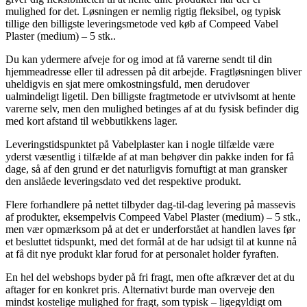
mulighed for det. Løsningen er nemlig rigtig fleksibel, og typisk
tillige den billigste leveringsmetode ved køb af Compeed Vabel
Plaster (medium) – 5 stk..
Du kan ydermere afveje for og imod at få varerne sendt til din
hjemmeadresse eller til adressen på dit arbejde. Fragtløsningen bliver
uheldigvis en sjat mere omkostningsfuld, men derudover
ualmindeligt ligetil. Den billigste fragtmetode er utvivlsomt at hente
varerne selv, men den mulighed betinges af at du fysisk befinder dig
med kort afstand til webbutikkens lager.
Leveringstidspunktet på Vabelplaster kan i nogle tilfælde være
yderst væsentlig i tilfælde af at man behøver din pakke inden for få
dage, så af den grund er det naturligvis fornuftigt at man gransker
den anslåede leveringsdato ved det respektive produkt.
Flere forhandlere på nettet tilbyder dag-til-dag levering på massevis
af produkter, eksempelvis Compeed Vabel Plaster (medium) – 5 stk.,
men vær opmærksom på at det er underforstået at handlen laves før
et besluttet tidspunkt, med det formål at de har udsigt til at kunne nå
at få dit nye produkt klar forud for at personalet holder fyraften.
En hel del webshops byder på fri fragt, men ofte afkræver det at du
aftager for en konkret pris. Alternativt burde man overveje den
mindst kostelige mulighed for fragt, som typisk – ligegyldigt om