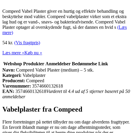
Compeed Vabel Plaster giver en hurtig og effektiv behandling og
beskyttelse mod vabler. Compeed vabelplaster virker som et ekstra
lag hud og er vand-, snavs- og bakterieafvisende. Compeed Vabel
Plaster optager al overskydende fugt, så der dannes en hvid s
(Læs
mere)
54 kr.
(Vis fragtpris)
Læs mere »
Køb nu »
Webshop
Produkter
Anmeldelser
Bedømmelse
Link
Navn:
Compeed Vabel Plaster (medium) – 5 stk.
Kategori:
Vabelplaster
Producent:
Compeed
Varenummer:
3574660132618
EAN:
3574660132618
Vurderet til 4.4 ud af 5 stjerner baseret på 50
anmeldelser
Vabelplaster fra Compeed
Flere forretninger på nettet tilbyder nu om dage alverdens fragttyper.
En favorit iblandt mange er nu om dage afhentningssteder, som
giver dig fleksibiliteten til at hente dine produkter når der er