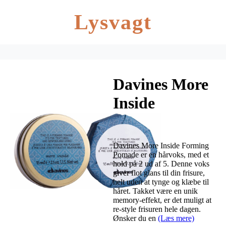
Lysvagt
Davines More
Inside
Forming
Pomade 75 ml
Davines More Inside Forming
Pomade er en hårvoks, med et
hold på 2 ud af 5. Denne voks
giver flot glans til din frisure,
helt uden at tynge og klæbe til
håret. Takket være en unik
memory-effekt, er det muligt at
re-style frisuren hele dagen.
Ønsker du en
(Læs mere)