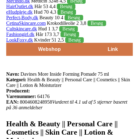
Mecindo.dk
Medicin 3248 4,5
Besøg
HairOutlet.dk
Hår 53 4,4
Besøg
eHudpleje.dk
Hud 70 4,3
Besøg
Perfect-Body.dk
Beauty 10 4
Besøg
CetinaSkincare.com
Krokodilleolie 2 3,8
Besøg
Cultskincare.dk
Hud 1 3,7
Besøg
Fashiongirl.dk
Hår 173 3,7
Besøg
LookFoxy.dk
Kvinder 51 2,5
Besøg
Webshop
Link
Navn:
Davines More Inside Forming Pomade 75 ml
Kategori:
Health & Beauty || Personal Care || Cosmetics || Skin
Care || Lotion & Moisturizer
Producent:
Varenummer:
64176
EAN:
8004608248958
Vurderet til 4.1 ud af 5 stjerner baseret
på 36 anmeldelser
Health & Beauty || Personal Care ||
Cosmetics || Skin Care || Lotion &