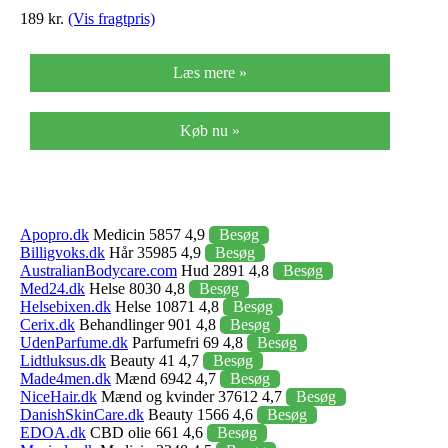
189 kr.
(Vis fragtpris)
Læs mere »
Køb nu »
Apopro.dk
Medicin 5857 4,9
Besøg
Billigvoks.dk
Hår 35985 4,9
Besøg
AustralianBodycare.com
Hud 2891 4,8
Besøg
Med24.dk
Helse 8030 4,8
Besøg
Helsebixen.dk
Helse 10871 4,8
Besøg
Cerix.dk
Behandlinger 901 4,8
Besøg
UdenParfume.dk
Parfumefri 69 4,8
Besøg
Lidtluksus.dk
Beauty 41 4,7
Besøg
Made4men.dk
Mænd 6942 4,7
Besøg
NiceHair.dk
Mænd og kvinder 37612 4,7
Besøg
DanishSkinCare.dk
Beauty 1566 4,6
Besøg
EDOA.dk
CBD olie 661 4,6
Besøg