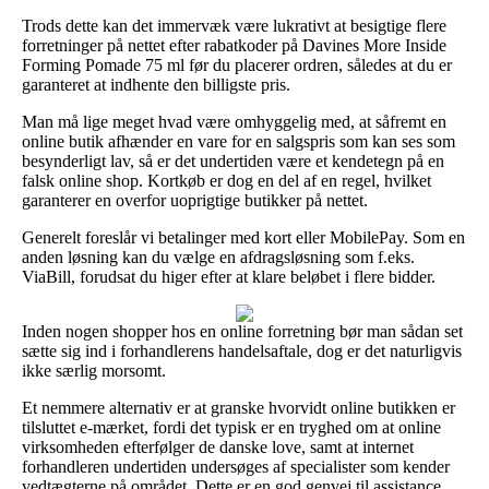
Trods dette kan det immervæk være lukrativt at besigtige flere
forretninger på nettet efter rabatkoder på Davines More Inside
Forming Pomade 75 ml før du placerer ordren, således at du er
garanteret at indhente den billigste pris.
Man må lige meget hvad være omhyggelig med, at såfremt en
online butik afhænder en vare for en salgspris som kan ses som
besynderligt lav, så er det undertiden være et kendetegn på en
falsk online shop. Kortkøb er dog en del af en regel, hvilket
garanterer en overfor uoprigtige butikker på nettet.
Generelt foreslår vi betalinger med kort eller MobilePay. Som en
anden løsning kan du vælge en afdragsløsning som f.eks.
ViaBill, forudsat du higer efter at klare beløbet i flere bidder.
Inden nogen shopper hos en online forretning bør man sådan set
sætte sig ind i forhandlerens handelsaftale, dog er det naturligvis
ikke særlig morsomt.
Et nemmere alternativ er at granske hvorvidt online butikken er
tilsluttet e-mærket, fordi det typisk er en tryghed om at online
virksomheden efterfølger de danske love, samt at internet
forhandleren undertiden undersøges af specialister som kender
vedtægterne på området. Dette er en god genvej til assistance,