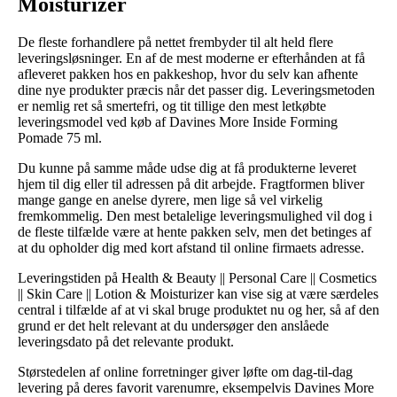
Moisturizer
De fleste forhandlere på nettet frembyder til alt held flere
leveringsløsninger. En af de mest moderne er efterhånden at få
afleveret pakken hos en pakkeshop, hvor du selv kan afhente
dine nye produkter præcis når det passer dig. Leveringsmetoden
er nemlig ret så smertefri, og tit tillige den mest letkøbte
leveringsmodel ved køb af Davines More Inside Forming
Pomade 75 ml.
Du kunne på samme måde udse dig at få produkterne leveret
hjem til dig eller til adressen på dit arbejde. Fragtformen bliver
mange gange en anelse dyrere, men lige så vel virkelig
fremkommelig. Den mest betalelige leveringsmulighed vil dog i
de fleste tilfælde være at hente pakken selv, men det betinges af
at du opholder dig med kort afstand til online firmaets adresse.
Leveringstiden på Health & Beauty || Personal Care || Cosmetics
|| Skin Care || Lotion & Moisturizer kan vise sig at være særdeles
central i tilfælde af at vi skal bruge produktet nu og her, så af den
grund er det helt relevant at du undersøger den anslåede
leveringsdato på det relevante produkt.
Størstedelen af online forretninger giver løfte om dag-til-dag
levering på deres favorit varenumre, eksempelvis Davines More