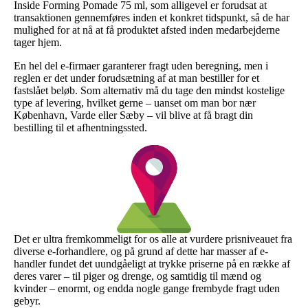
Inside Forming Pomade 75 ml, som alligevel er forudsat at
transaktionen gennemføres inden et konkret tidspunkt, så de har
mulighed for at nå at få produktet afsted inden medarbejderne
tager hjem.
En hel del e-firmaer garanterer fragt uden beregning, men i
reglen er det under forudsætning af at man bestiller for et
fastslået beløb. Som alternativ må du tage den mindst kostelige
type af levering, hvilket gerne – uanset om man bor nær
København, Varde eller Sæby – vil blive at få bragt din
bestilling til et afhentningssted.
Det er ultra fremkommeligt for os alle at vurdere prisniveauet fra
diverse e-forhandlere, og på grund af dette har masser af e-
handler fundet det uundgåeligt at trykke priserne på en række af
deres varer – til piger og drenge, og samtidig til mænd og
kvinder – enormt, og endda nogle gange frembyde fragt uden
gebyr.