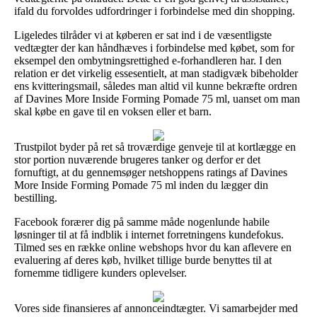
ifald du forvoldes udfordringer i forbindelse med din shopping.
Ligeledes tilråder vi at køberen er sat ind i de væsentligste
vedtægter der kan håndhæves i forbindelse med købet, som for
eksempel den ombytningsrettighed e-forhandleren har. I den
relation er det virkelig essesentielt, at man stadigvæk bibeholder
ens kvitteringsmail, således man altid vil kunne bekræfte ordren
af Davines More Inside Forming Pomade 75 ml, uanset om man
skal købe en gave til en voksen eller et barn.
Trustpilot byder på ret så troværdige genveje til at kortlægge en
stor portion nuværende brugeres tanker og derfor er det
fornuftigt, at du gennemsøger netshoppens ratings af Davines
More Inside Forming Pomade 75 ml inden du lægger din
bestilling.
Facebook forærer dig på samme måde nogenlunde habile
løsninger til at få indblik i internet forretningens kundefokus.
Tilmed ses en række online webshops hvor du kan aflevere en
evaluering af deres køb, hvilket tillige burde benyttes til at
fornemme tidligere kunders oplevelser.
Vores side finansieres af annonceindtægter. Vi samarbejder med