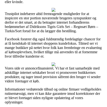
eller kvinde.
Trustpilot indebærer altid fremragende muligheder for at
inspicere en stor portion nuværende brugeres synspunkter og
derfor er det smart, at du betragter internet forhandlerens
bedømmelser af Didriksons Tigris Girls Set – Regnsæt Børn –
Turkis/Sort forud for at du lægger din bestilling.
Facebook forærer dig også fuldstændig fordelagtige chancer for
at få kendskab til internet shoppens kundefokus. Tilmed ser vi
mange butikker på nettet hvor folk kan frembringe en evaluering
af købsoplevelsen, hvilket tillige må anvendes til at fornemme
hvor tilfredse kunderne er.
Vores side er annoncefinansieret. Vi har et fast samarbejde med
adskillige internet selskaber hvori vi promoverer butikkernes
produkter, og tager imod provision såfremt den bruger vi sender
videre foretager et køb.
Informationer vedrørende tilbud og online firmaer vedligeholdes
rutinemæssigt, men vi kan ikke garantere imod korrektioner der
er blevet foretaget siden nyligste opdatering af vores
oplysninger.