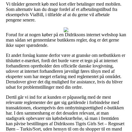
Vi tilråder generelt køb med kort eller betalinger med mobilen.
Som alternativ kan du drage fordel af et afbetalingstilbud fra
eksempelvis ViaBill, i tilfælde af at du gerne vil afbetale
pengene senere.
Forud for at nogen køber på en Didriksons internet webshop kan
man sådan set gennemlæse butikkens regler, dog er det gerne
ikke super spændende.
Et andet forslag kunne derfor være at granske om netbutikken er
tilsluttet e-mærket, fordi det burde være et tegn på at internet
forhandleren opretholder den officielle danske lovgivning,
udover at internet forhandleren jævnligt føres tilsyn med af
eksperter som har meget erfaring med reglementet på området.
Derudover giver det dig mulighed for assistance, hvis du bliver
udsat for problemstillinger med din ordre.
Dertil går vi ind for at kunden er påpasselig med de mest
relevante reglementer der gør sig gældende i forbindelse med
transaktionen, eksempelvis den ombytningsrettighed e-butikken
har. I den sammenhæng er det desuden relevant, at man
stadigvæk opbevarer sin købsbekræftelse, så man i fremtiden
kan påvise bestillingen af Didriksons Tigris Girls Set – Regnsæt
Børn – Turkis/Sort, uden hensyn til om du shopper til en mand