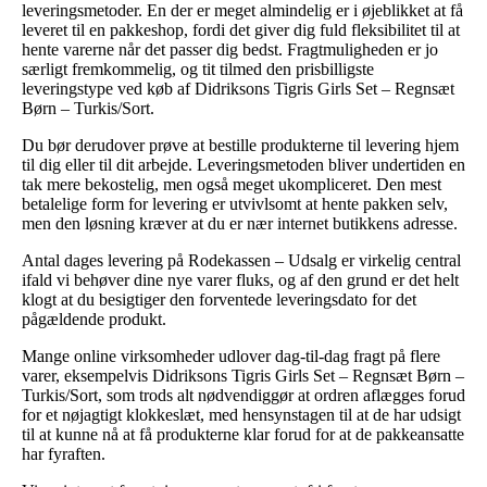
leveringsmetoder. En der er meget almindelig er i øjeblikket at få
leveret til en pakkeshop, fordi det giver dig fuld fleksibilitet til at
hente varerne når det passer dig bedst. Fragtmuligheden er jo
særligt fremkommelig, og tit tilmed den prisbilligste
leveringstype ved køb af Didriksons Tigris Girls Set – Regnsæt
Børn – Turkis/Sort.
Du bør derudover prøve at bestille produkterne til levering hjem
til dig eller til dit arbejde. Leveringsmetoden bliver undertiden en
tak mere bekostelig, men også meget ukompliceret. Den mest
betalelige form for levering er utvivlsomt at hente pakken selv,
men den løsning kræver at du er nær internet butikkens adresse.
Antal dages levering på Rodekassen – Udsalg er virkelig central
ifald vi behøver dine nye varer fluks, og af den grund er det helt
klogt at du besigtiger den forventede leveringsdato for det
pågældende produkt.
Mange online virksomheder udlover dag-til-dag fragt på flere
varer, eksempelvis Didriksons Tigris Girls Set – Regnsæt Børn –
Turkis/Sort, som trods alt nødvendiggør at ordren aflægges forud
for et nøjagtigt klokkeslæt, med hensynstagen til at de har udsigt
til at kunne nå at få produkterne klar forud for at de pakkeansatte
har fyraften.