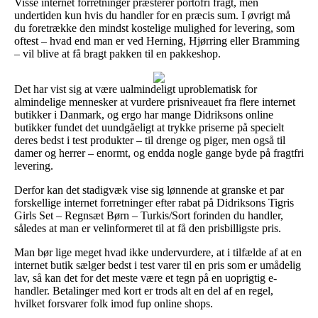
Visse internet forretninger præsterer portofri fragt, men
undertiden kun hvis du handler for en præcis sum. I øvrigt må
du foretrække den mindst kostelige mulighed for levering, som
oftest – hvad end man er ved Herning, Hjørring eller Bramming
– vil blive at få bragt pakken til en pakkeshop.
Det har vist sig at være ualmindeligt uproblematisk for
almindelige mennesker at vurdere prisniveauet fra flere internet
butikker i Danmark, og ergo har mange Didriksons online
butikker fundet det uundgåeligt at trykke priserne på specielt
deres bedst i test produkter – til drenge og piger, men også til
damer og herrer – enormt, og endda nogle gange byde på fragtfri
levering.
Derfor kan det stadigvæk vise sig lønnende at granske et par
forskellige internet forretninger efter rabat på Didriksons Tigris
Girls Set – Regnsæt Børn – Turkis/Sort forinden du handler,
således at man er velinformeret til at få den prisbilligste pris.
Man bør lige meget hvad ikke undervurdere, at i tilfælde af at en
internet butik sælger bedst i test varer til en pris som er umådelig
lav, så kan det for det meste være et tegn på en uoprigtig e-
handler. Betalinger med kort er trods alt en del af en regel,
hvilket forsvarer folk imod fup online shops.