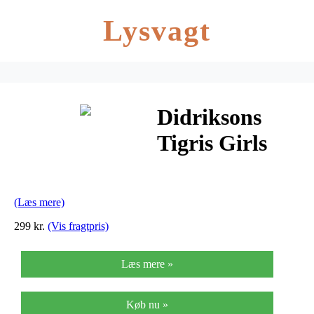
Lysvagt
Didriksons
Tigris Girls
Set – Regnsæt
Børn –
(Læs mere)
Turkis/Sort
299 kr.
(Vis fragtpris)
Læs mere »
Køb nu »