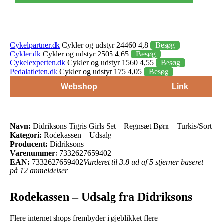
Cykelpartner.dk
Cykler og udstyr 24460 4,8
Besøg
Cykler.dk
Cykler og udstyr 2505 4,65
Besøg
Cykelexperten.dk
Cykler og udstyr 1560 4,55
Besøg
Pedalatleten.dk
Cykler og udstyr 175 4,05
Besøg
Webshop
Link
Navn:
Didriksons Tigris Girls Set – Regnsæt Børn – Turkis/Sort
Kategori:
Rodekassen – Udsalg
Producent:
Didriksons
Varenummer:
7332627659402
EAN:
7332627659402
Vurderet til 3.8 ud af 5 stjerner baseret
på 12 anmeldelser
Rodekassen – Udsalg fra Didriksons
Flere internet shops frembyder i øjeblikket flere