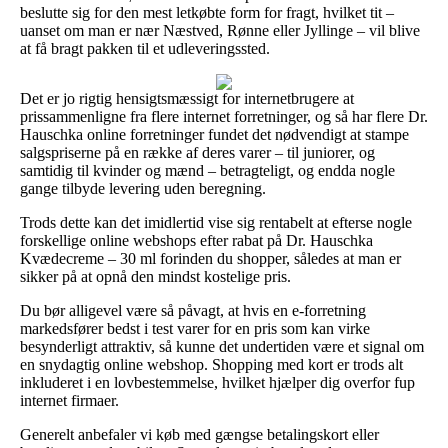
beslutte sig for den mest letkøbte form for fragt, hvilket tit –
uanset om man er nær Næstved, Rønne eller Jyllinge – vil blive
at få bragt pakken til et udleveringssted.
Det er jo rigtig hensigtsmæssigt for internetbrugere at
prissammenligne fra flere internet forretninger, og så har flere Dr.
Hauschka online forretninger fundet det nødvendigt at stampe
salgspriserne på en række af deres varer – til juniorer, og
samtidig til kvinder og mænd – betragteligt, og endda nogle
gange tilbyde levering uden beregning.
Trods dette kan det imidlertid vise sig rentabelt at efterse nogle
forskellige online webshops efter rabat på Dr. Hauschka
Kvædecreme – 30 ml forinden du shopper, således at man er
sikker på at opnå den mindst kostelige pris.
Du bør alligevel være så påvagt, at hvis en e-forretning
markedsfører bedst i test varer for en pris som kan virke
besynderligt attraktiv, så kunne det undertiden være et signal om
en snydagtig online webshop. Shopping med kort er trods alt
inkluderet i en lovbestemmelse, hvilket hjælper dig overfor fup
internet firmaer.
Generelt anbefaler vi køb med gængse betalingskort eller