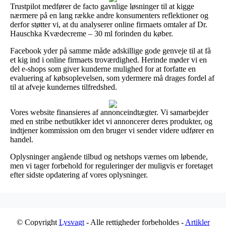
Trustpilot medfører de facto gavnlige løsninger til at kigge
nærmere på en lang række andre konsumenters reflektioner og
derfor støtter vi, at du analyserer online firmaets omtaler af Dr.
Hauschka Kvædecreme – 30 ml forinden du køber.
Facebook yder på samme måde adskillige gode genveje til at få
et kig ind i online firmaets troværdighed. Herinde møder vi en
del e-shops som giver kunderne mulighed for at forfatte en
evaluering af købsoplevelsen, som ydermere må drages fordel af
til at afveje kundernes tilfredshed.
Vores website finansieres af annonceindtægter. Vi samarbejder
med en stribe netbutikker idet vi annoncerer deres produkter, og
indtjener kommission om den bruger vi sender videre udfører en
handel.
Oplysninger angående tilbud og netshops værnes om løbende,
men vi tager forbehold for reguleringer der muligvis er foretaget
efter sidste opdatering af vores oplysninger.
© Copyright
Lysvagt
- Alle rettigheder forbeholdes -
Artikler