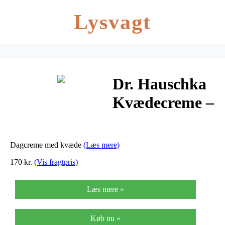
Lysvagt
Dr. Hauschka
Kvædecreme –
30 ml
Dagcreme med kvæde
(Læs mere)
170 kr.
(Vis fragtpris)
Læs mere »
Køb nu »