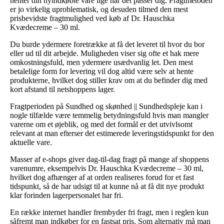
henter din nyindkøbte vare lige når det passer dig. Fragtmetoden
er jo virkelig uproblematisk, og desuden tilmed den mest
prisbevidste fragtmulighed ved køb af Dr. Hauschka
Kvædecreme – 30 ml.
Du burde ydermere foretrække at få det leveret til hvor du bor
eller ud til dit arbejde. Muligheden viser sig ofte et hak mere
omkostningsfuld, men ydermere usædvanlig let. Den mest
betalelige form for levering vil dog altid være selv at hente
produkterne, hvilket dog stiller krav om at du befinder dig med
kort afstand til netshoppens lager.
Fragtperioden på Sundhed og skønhed || Sundhedspleje kan i
nogle tilfælde være temmelig betydningsfuld hvis man mangler
varerne om et øjeblik, og med det formål er det utvivlsomt
relevant at man efterser det estimerede leveringstidspunkt for den
aktuelle vare.
Masser af e-shops giver dag-til-dag fragt på mange af shoppens
varenumre, eksempelvis Dr. Hauschka Kvædecreme – 30 ml,
hvilket dog afhænger af at orden realiseres forud for et fast
tidspunkt, så de har udsigt til at kunne nå at få dit nye produkt
klar forinden lagerpersonalet har fri.
En række internet handler frembyder fri fragt, men i reglen kun
såfremt man indkøber for en fastsat pris. Som alternativ må man