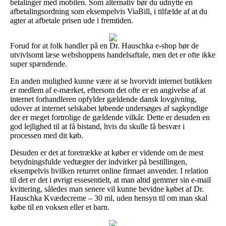
betalinger med mobilen. Som alternativ bør du udnytte en
afbetalingsordning som eksempelvis ViaBill, i tilfælde af at du
agter at afbetale prisen ude i fremtiden.
Forud for at folk handler på en Dr. Hauschka e-shop bør de
utvivlsomt læse webshoppens handelsaftale, men det er ofte ikke
super spændende.
En anden mulighed kunne være at se hvorvidt internet butikken
er medlem af e-mærket, eftersom det ofte er en angivelse af at
internet forhandleren opfylder gældende dansk lovgivning,
udover at internet selskabet løbende undersøges af sagkyndige
der er meget fortrolige de gældende vilkår. Dette er desuden en
god lejlighed til at få bistand, hvis du skulle få besvær i
processen med dit køb.
Desuden er det at foretrække at køber er vidende om de mest
betydningsfulde vedtægter der indvirker på bestillingen,
eksempelvis hvilken returret online firmaet anvender. I relation
til det er det i øvrigt essesentielt, at man altid gemmer sin e-mail
kvittering, således man senere vil kunne bevidne købet af Dr.
Hauschka Kvædecreme – 30 ml, uden hensyn til om man skal
købe til en voksen eller et barn.