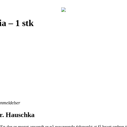
a – 1 stk
 anmeldelser
Dr. Hauschka
. En der er meget anvendt er på nuværende tidspunkt at få bragt ordren t