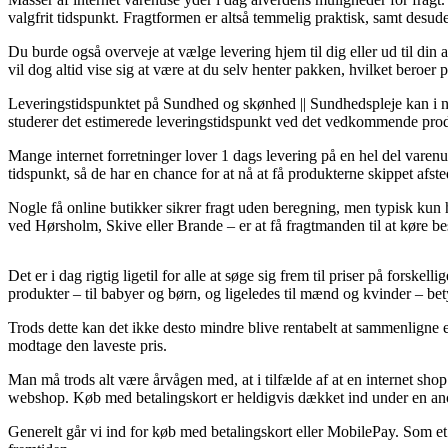
valgfrit tidspunkt. Fragtformen er altså temmelig praktisk, samt desu
Du burde også overveje at vælge levering hjem til dig eller ud til din
vil dog altid vise sig at være at du selv henter pakken, hvilket beroe
Leveringstidspunktet på Sundhed og skønhed || Sundhedspleje kan i nogle
studerer det estimerede leveringstidspunkt ved det vedkommende pro
Mange internet forretninger lover 1 dags levering på en hel del varen
tidspunkt, så de har en chance for at nå at få produkterne skippet afst
Nogle få online butikker sikrer fragt uden beregning, men typisk kun 
ved Hørsholm, Skive eller Brande – er at få fragtmanden til at køre best
Det er i dag rigtig ligetil for alle at søge sig frem til priser på fors
produkter – til babyer og børn, og ligeledes til mænd og kvinder – be
Trods dette kan det ikke desto mindre blive rentabelt at sammenligne 
modtage den laveste pris.
Man må trods alt være årvågen med, at i tilfælde af at en internet shop 
webshop. Køb med betalingskort er heldigvis dækket ind under en anor
Generelt går vi ind for køb med betalingskort eller MobilePay. Som et 