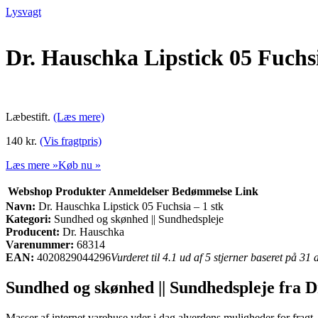
Lysvagt
Dr. Hauschka Lipstick 05 Fuchsi
Læbestift.
(Læs mere)
140 kr.
(Vis fragtpris)
Læs mere »
Køb nu »
Webshop
Produkter
Anmeldelser
Bedømmelse
Link
Navn:
Dr. Hauschka Lipstick 05 Fuchsia – 1 stk
Kategori:
Sundhed og skønhed || Sundhedspleje
Producent:
Dr. Hauschka
Varenummer:
68314
EAN:
4020829044296
Vurderet til 4.1 ud af 5 stjerner baseret på 31
Sundhed og skønhed || Sundhedspleje fra 
Masser af internet varehuse yder i dag alverdens muligheder for fragt