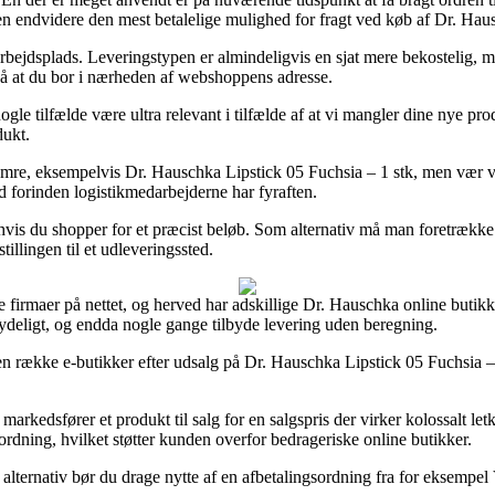
den endvidere den mest betalelige mulighed for fragt ved køb af Dr. Hau
 arbejdsplads. Leveringstypen er almindeligvis en sjat mere bekostelig, 
r på at du bor i nærheden af webshoppens adresse.
 tilfælde være ultra relevant i tilfælde af at vi mangler dine nye produk
dukt.
umre, eksempelvis Dr. Hauschka Lipstick 05 Fuchsia – 1 stk, men vær vagt
ed forinden logistikmedarbejderne har fyraften.
hvis du shopper for et præcist beløb. Som alternativ må man foretrække 
illingen til et udleveringssted.
kellige firmaer på nettet, og herved har adskillige Dr. Hauschka online but
tydeligt, og endda nogle gange tilbyde levering uden beregning.
en række e-butikker efter udsalg på Dr. Hauschka Lipstick 05 Fuchsia – 
markedsfører et produkt til salg for en salgspris der virker kolossalt let
dning, hvilket støtter kunden overfor bedrageriske online butikker.
alternativ bør du drage nytte af en afbetalingsordning fra for eksempel V