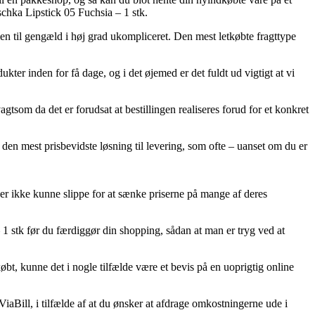
schka Lipstick 05 Fuchsia – 1 stk.
men til gengæld i høj grad ukompliceret. Den mest letkøbte fragttype
ter inden for få dage, og i det øjemed er det fuldt ud vigtigt at vi
som da det er forudsat at bestillingen realiseres forud for et konkret
den mest prisbevidste løsning til levering, som ofte – uanset om du er
ikker ikke kunne slippe for at sænke priserne på mange af deres
1 stk før du færdiggør din shopping, sådan at man er tryg ved at
købt, kunne det i nogle tilfælde være et bevis på en uoprigtig online
iaBill, i tilfælde af at du ønsker at afdrage omkostningerne ude i