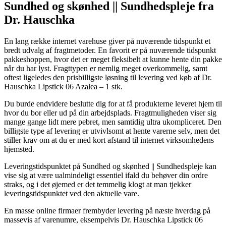
Sundhed og skønhed || Sundhedspleje fra
Dr. Hauschka
En lang række internet varehuse giver på nuværende tidspunkt et
bredt udvalg af fragtmetoder. En favorit er på nuværende tidspunkt
pakkeshoppen, hvor det er meget fleksibelt at kunne hente din pakke
når du har lyst. Fragttypen er nemlig meget overkommelig, samt
oftest ligeledes den prisbilligste løsning til levering ved køb af Dr.
Hauschka Lipstick 06 Azalea – 1 stk.
Du burde endvidere beslutte dig for at få produkterne leveret hjem til
hvor du bor eller ud på din arbejdsplads. Fragtmuligheden viser sig
mange gange lidt mere pebret, men samtidig ultra ukompliceret. Den
billigste type af levering er utvivlsomt at hente varerne selv, men det
stiller krav om at du er med kort afstand til internet virksomhedens
hjemsted.
Leveringstidspunktet på Sundhed og skønhed || Sundhedspleje kan
vise sig at være ualmindeligt essentiel ifald du behøver din ordre
straks, og i det øjemed er det temmelig klogt at man tjekker
leveringstidspunktet ved den aktuelle vare.
En masse online firmaer frembyder levering på næste hverdag på
massevis af varenumre, eksempelvis Dr. Hauschka Lipstick 06