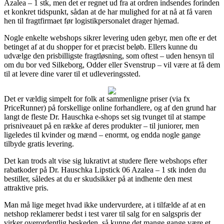
Azalea – 1 stk, men det er regnet ud fra at ordren indsendes forinden
et konkret tidspunkt, sådan at de har mulighed for at nå at få varen
hen til fragtfirmaet før logistikpersonalet drager hjemad.
Nogle enkelte webshops sikrer levering uden gebyr, men ofte er det
betinget af at du shopper for et præcist beløb. Ellers kunne du
udvælge den prisbilligste fragtløsning, som oftest – uden hensyn til
om du bor ved Silkeborg, Odder eller Svenstrup – vil være at få dem
til at levere dine varer til et udleveringssted.
Det er vældig simpelt for folk at sammenligne priser (via fx
PriceRunner) på forskellige online forhandlere, og af den grund har
langt de fleste Dr. Hauschka e-shops set sig tvunget til at stampe
prisniveauet på en række af deres produkter – til juniorer, men
ligeledes til kvinder og mænd – enormt, og endda nogle gange
tilbyde gratis levering.
Det kan trods alt vise sig lukrativt at studere flere webshops efter
rabatkoder på Dr. Hauschka Lipstick 06 Azalea – 1 stk inden du
bestiller, således at du er skudsikker på at indhente den mest
attraktive pris.
Man må lige meget hvad ikke undervurdere, at i tilfælde af at en
netshop reklamerer bedst i test varer til salg for en salgspris der
virker overordentlig beskeden, så kunne det mange gange være et