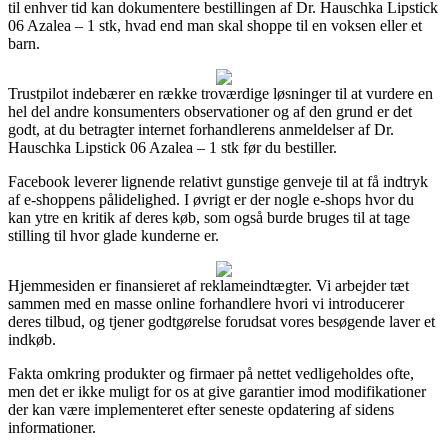
til enhver tid kan dokumentere bestillingen af Dr. Hauschka Lipstick
06 Azalea – 1 stk, hvad end man skal shoppe til en voksen eller et
barn.
Trustpilot indebærer en række troværdige løsninger til at vurdere en
hel del andre konsumenters observationer og af den grund er det
godt, at du betragter internet forhandlerens anmeldelser af Dr.
Hauschka Lipstick 06 Azalea – 1 stk før du bestiller.
Facebook leverer lignende relativt gunstige genveje til at få indtryk
af e-shoppens pålidelighed. I øvrigt er der nogle e-shops hvor du
kan ytre en kritik af deres køb, som også burde bruges til at tage
stilling til hvor glade kunderne er.
Hjemmesiden er finansieret af reklameindtægter. Vi arbejder tæt
sammen med en masse online forhandlere hvori vi introducerer
deres tilbud, og tjener godtgørelse forudsat vores besøgende laver et
indkøb.
Fakta omkring produkter og firmaer på nettet vedligeholdes ofte,
men det er ikke muligt for os at give garantier imod modifikationer
der kan være implementeret efter seneste opdatering af sidens
informationer.