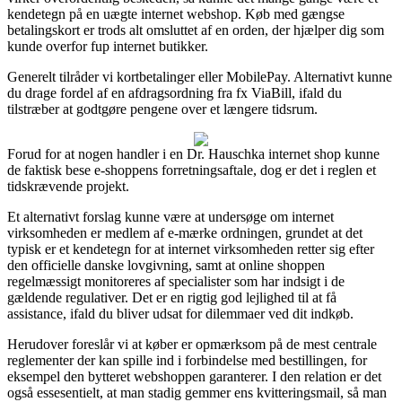
kendetegn på en uægte internet webshop. Køb med gængse
betalingskort er trods alt omsluttet af en orden, der hjælper dig som
kunde overfor fup internet butikker.
Generelt tilråder vi kortbetalinger eller MobilePay. Alternativt kunne
du drage fordel af en afdragsordning fra fx ViaBill, ifald du
tilstræber at godtgøre pengene over et længere tidsrum.
Forud for at nogen handler i en Dr. Hauschka internet shop kunne
de faktisk bese e-shoppens forretningsaftale, dog er det i reglen et
tidskrævende projekt.
Et alternativt forslag kunne være at undersøge om internet
virksomheden er medlem af e-mærke ordningen, grundet at det
typisk er et kendetegn for at internet virksomheden retter sig efter
den officielle danske lovgivning, samt at online shoppen
regelmæssigt monitoreres af specialister som har indsigt i de
gældende regulativer. Det er en rigtig god lejlighed til at få
assistance, ifald du bliver udsat for dilemmaer ved dit indkøb.
Herudover foreslår vi at køber er opmærksom på de mest centrale
reglementer der kan spille ind i forbindelse med bestillingen, for
eksempel den bytteret webshoppen garanterer. I den relation er det
også essesentielt, at man stadig gemmer ens kvitteringsmail, så man