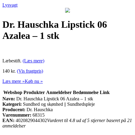
Lysvagt
Dr. Hauschka Lipstick 06
Azalea – 1 stk
Læbestift.
(Læs mere)
140 kr.
(Vis fragtpris)
Læs mere »
Køb nu »
Webshop
Produkter
Anmeldelser
Bedømmelse
Link
Navn:
Dr. Hauschka Lipstick 06 Azalea – 1 stk
Kategori:
Sundhed og skønhed || Sundhedspleje
Producent:
Dr. Hauschka
Varenummer:
68315
EAN:
4020829044302
Vurderet til 4.8 ud af 5 stjerner baseret på 21
anmeldelser