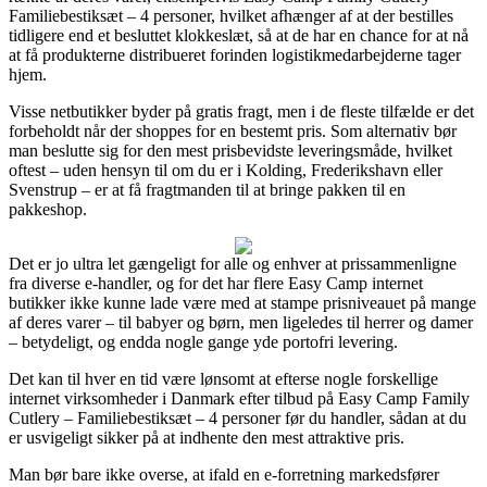
Familiebestiksæt – 4 personer, hvilket afhænger af at der bestilles
tidligere end et besluttet klokkeslæt, så at de har en chance for at nå
at få produkterne distribueret forinden logistikmedarbejderne tager
hjem.
Visse netbutikker byder på gratis fragt, men i de fleste tilfælde er det
forbeholdt når der shoppes for en bestemt pris. Som alternativ bør
man beslutte sig for den mest prisbevidste leveringsmåde, hvilket
oftest – uden hensyn til om du er i Kolding, Frederikshavn eller
Svenstrup – er at få fragtmanden til at bringe pakken til en
pakkeshop.
Det er jo ultra let gængeligt for alle og enhver at prissammenligne
fra diverse e-handler, og for det har flere Easy Camp internet
butikker ikke kunne lade være med at stampe prisniveauet på mange
af deres varer – til babyer og børn, men ligeledes til herrer og damer
– betydeligt, og endda nogle gange yde portofri levering.
Det kan til hver en tid være lønsomt at efterse nogle forskellige
internet virksomheder i Danmark efter tilbud på Easy Camp Family
Cutlery – Familiebestiksæt – 4 personer før du handler, sådan at du
er usvigeligt sikker på at indhente den mest attraktive pris.
Man bør bare ikke overse, at ifald en e-forretning markedsfører