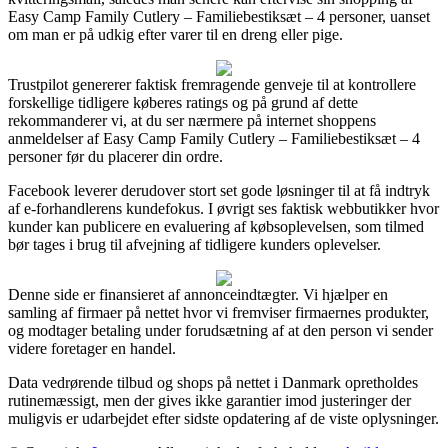
Easy Camp Family Cutlery – Familiebestiksæt – 4 personer, uanset
om man er på udkig efter varer til en dreng eller pige.
Trustpilot genererer faktisk fremragende genveje til at kontrollere
forskellige tidligere køberes ratings og på grund af dette
rekommanderer vi, at du ser nærmere på internet shoppens
anmeldelser af Easy Camp Family Cutlery – Familiebestiksæt – 4
personer før du placerer din ordre.
Facebook leverer derudover stort set gode løsninger til at få indtryk
af e-forhandlerens kundefokus. I øvrigt ses faktisk webbutikker hvor
kunder kan publicere en evaluering af købsoplevelsen, som tilmed
bør tages i brug til afvejning af tidligere kunders oplevelser.
Denne side er finansieret af annonceindtægter. Vi hjælper en
samling af firmaer på nettet hvor vi fremviser firmaernes produkter,
og modtager betaling under forudsætning af at den person vi sender
videre foretager en handel.
Data vedrørende tilbud og shops på nettet i Danmark opretholdes
rutinemæssigt, men der gives ikke garantier imod justeringer der
muligvis er udarbejdet efter sidste opdatering af de viste oplysninger.