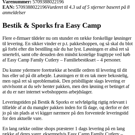
Varenummer:
5709388022196
EAN:
5709388022196
Vurderet til 4.3 ud af 5 stjerner baseret på 8
anmeldelser
Bestik & Sporks fra Easy Camp
Flere e-firmaer tildeler nu om stunder en række forskellige løsninger
til levering. En sikker vinder er p.t. pakkeshoppen, og så skal du blot
gå forbi efter din bestilling når du har lyst. Løsningen er altså ret så
smertefri, samt ofte desuden den mindst kostelige fragttype ved køb
af Easy Camp Family Cutlery – Familiebestiksæt – 4 personer.
Du kunne ydermere foretrække at bestille ordren til levering til dit
hus eller ud på dit arbejde. Løsningen er tit en tak mere bekostelig,
men også ret så uproblematisk. Den prisbilligste slags levering er
utvivlsomt at du selv henter pakken, men den løsning er betinget af
at du er nær internet webshoppens arbejdslager.
Leveringstiden på Bestik & Sporks er selvfølgelig rigtig relevant i
tilfælde af at du mangler pakken inden for få dage, og derfor er det
jo på sin plads at vi kigger nærmere på den forventede leveringstid
for den aktuelle vare.
En lang række online shops præsterer 1 dags levering på en lang
række af deres varer, eksempelvis Easy Camp Family Cutlery –