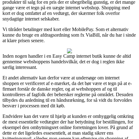
produkter til salg for en pris der er ubegribelig gunstig, er det mange
gange være et tegn på en uægte internet webshop. Shopping med
kort er dog omfattet af en vedtægt, der skærmer folk overfor
snydagtige internet selskaber.
Vi tilråder betalinger med kort eller MobilePay. Som et alternativ
kunne du bruge en afdragsordning som fx ViaBill, når du har i sinde
at klare prisen senere.
Inden nogen handler i en Easy Camp internet butik kunne de altid
gennemse webshoppens handelsvilkår, det er dog i reglen ikke
særlig interessant.
Et andet alternativ kan derfor være at undersøge om internet
shoppen er verificeret af e-mærket, da det bør være et tegn på at e-
firmaet forstår de danske regler, og at webshoppen af og til
kontrolleres af fagfolk der behersker reglerne på området. Desuden
tilbydes du anledning til en håndsrækning, for så vidt du forvoldes
besvær i processen med dit køb.
Endvidere kan det være til hjælp at kunden er omhyggelig omkring
de mest essentielle vedtægter der har betydning for bestillingen, for
eksempel den ombytningsret online forretningen lover. På grund af
dette er det ligeledes essesentielt, at man stadig sikrer ens
kvitteringsmail, således man senere kan eftervise sin shopping af