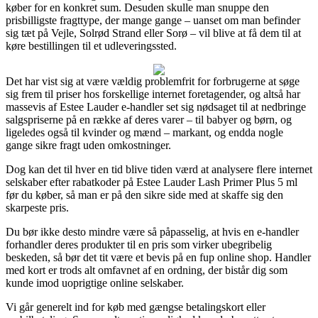
køber for en konkret sum. Desuden skulle man snuppe den
prisbilligste fragttype, der mange gange – uanset om man befinder
sig tæt på Vejle, Solrød Strand eller Sorø – vil blive at få dem til at
køre bestillingen til et udleveringssted.
Det har vist sig at være vældig problemfrit for forbrugerne at søge
sig frem til priser hos forskellige internet foretagender, og altså har
massevis af Estee Lauder e-handler set sig nødsaget til at nedbringe
salgspriserne på en række af deres varer – til babyer og børn, og
ligeledes også til kvinder og mænd – markant, og endda nogle
gange sikre fragt uden omkostninger.
Dog kan det til hver en tid blive tiden værd at analysere flere internet
selskaber efter rabatkoder på Estee Lauder Lash Primer Plus 5 ml
før du køber, så man er på den sikre side med at skaffe sig den
skarpeste pris.
Du bør ikke desto mindre være så påpasselig, at hvis en e-handler
forhandler deres produkter til en pris som virker ubegribelig
beskeden, så bør det tit være et bevis på en fup online shop. Handler
med kort er trods alt omfavnet af en ordning, der bistår dig som
kunde imod uoprigtige online selskaber.
Vi går generelt ind for køb med gængse betalingskort eller