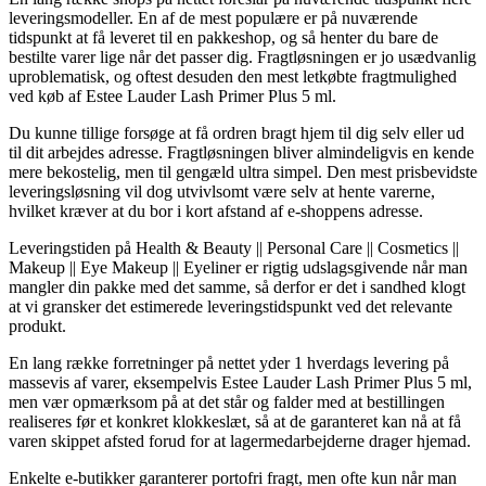
leveringsmodeller. En af de mest populære er på nuværende
tidspunkt at få leveret til en pakkeshop, og så henter du bare de
bestilte varer lige når det passer dig. Fragtløsningen er jo usædvanlig
uproblematisk, og oftest desuden den mest letkøbte fragtmulighed
ved køb af Estee Lauder Lash Primer Plus 5 ml.
Du kunne tillige forsøge at få ordren bragt hjem til dig selv eller ud
til dit arbejdes adresse. Fragtløsningen bliver almindeligvis en kende
mere bekostelig, men til gengæld ultra simpel. Den mest prisbevidste
leveringsløsning vil dog utvivlsomt være selv at hente varerne,
hvilket kræver at du bor i kort afstand af e-shoppens adresse.
Leveringstiden på Health & Beauty || Personal Care || Cosmetics ||
Makeup || Eye Makeup || Eyeliner er rigtig udslagsgivende når man
mangler din pakke med det samme, så derfor er det i sandhed klogt
at vi gransker det estimerede leveringstidspunkt ved det relevante
produkt.
En lang række forretninger på nettet yder 1 hverdags levering på
massevis af varer, eksempelvis Estee Lauder Lash Primer Plus 5 ml,
men vær opmærksom på at det står og falder med at bestillingen
realiseres før et konkret klokkeslæt, så at de garanteret kan nå at få
varen skippet afsted forud for at lagermedarbejderne drager hjemad.
Enkelte e-butikker garanterer portofri fragt, men ofte kun når man