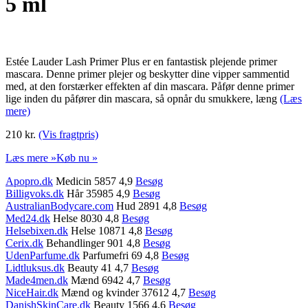
5 ml
Estée Lauder Lash Primer Plus er en fantastisk plejende primer
mascara. Denne primer plejer og beskytter dine vipper sammentid
med, at den forstærker effekten af din mascara. Påfør denne primer
lige inden du påfører din mascara, så opnår du smukkere, læng
(Læs
mere)
210 kr.
(Vis fragtpris)
Læs mere »
Køb nu »
Apopro.dk
Medicin 5857 4,9
Besøg
Billigvoks.dk
Hår 35985 4,9
Besøg
AustralianBodycare.com
Hud 2891 4,8
Besøg
Med24.dk
Helse 8030 4,8
Besøg
Helsebixen.dk
Helse 10871 4,8
Besøg
Cerix.dk
Behandlinger 901 4,8
Besøg
UdenParfume.dk
Parfumefri 69 4,8
Besøg
Lidtluksus.dk
Beauty 41 4,7
Besøg
Made4men.dk
Mænd 6942 4,7
Besøg
NiceHair.dk
Mænd og kvinder 37612 4,7
Besøg
DanishSkinCare.dk
Beauty 1566 4,6
Besøg