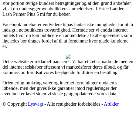
stor portion øvrige kunders betragtninger og af den grund anbefaler
vi, at du undersøger webbutikkens anmeldelser af Estee Lauder
Lash Primer Plus 5 ml før du køber.
Facebook indebærer endvidere tilpas fantastiske muligheder for at få
indsigt i netbutikkens troværdighed. Herinde ser vi endda internet
outlets hvor du kan publicere en anmeldelse af købsoplevelsen, som
ligeledes bør drages fordel af til at fornemme hvor glade kunderne
er.
Dette website er reklamefinansieret. Vi har et tæt samarbejde med en
del internet selskaber eftersom vi markedsfører deres tilbud, og får
kommission forudsat vores besøgende fuldfører en bestilling.
Orientering omkring varer og internet forretninger opdateres
løbende, men der gives ikke garantier imod reguleringer der
eventuelt er lavet siden vi sidste gang opdaterede vores data.
© Copyright
Lysvagt
- Alle rettigheder forbeholdes -
Artikler