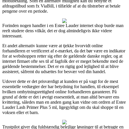
mobilbetaling. Som en alternativ mulighed kan du benytte et
afdragstilbud som fx ViaBill, i tilfælde af at du tilstræber at betale
pengene over en periode.
Forinden nogen handler i en Estee Lauder internet shop burde man
reelt studere dens vilkår, det er dog almindeligvis ikke videre
interessant.
Et andet alternativ kunne være at tjekke hvorvidt online
forhandleren er verificeret af e-mærket, da det bør være en indikator
for at webshoppen retter sig efter de gældende danske regler, og at
internet firmaet ofte ses til af fagfolk der er meget bekendte med de
gældende bestemmelser. Det er en rigtig god lejlighed til at blive
assisteret, såfremt du udsættes for besvær ved din handel.
Udover dette er det prisværdigt at kunden er på vagt for de mest
essentielle vedtægter der har betydning for handlen, til eksempel
hvilken ombytningsrettighed online forhandleren garanterer. På
grund af dette er det i øvrigt essesentielt, at man altid bevarer ens
kvittering, således man en anden gang kan vidne om ordren af Estee
Lauder Lash Primer Plus 5 ml, ligegyldigt om du skal shoppe til en
voksen eller et barn.
Trustpilot giver dig fuldstændig belejlige løsninger til at betragte en