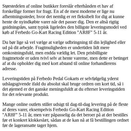
Størstedelen af online butikker foreslår efterhånden et hav af
forskellige former for fragt. En af de mest moderne er lige nu
afhentningssteder, hvor det nemlig er ret fleksibelt for dig at kunne
hente de nyindkøbte varer når det passer dig. Den er altså rigtig
gnidningsløs, samt typisk ligeledes den billigste leveringsmodel ved
køb af Ferbedo Go-Kart Racing Edition ''AR8F'' 5-11 år.
Du bør lige så vel vælge at vælge udbringning til din lejlighed eller
ud på dit arbejde. Fragtmuligheden er undertiden lidt mere
omkostningsfuld, men endda vældig let. Den prisbilligste
fragtmetode er uden tvivl selv at hente varerne, men dette er betinget
af at du opholder dig med kort afstand til online forhandlerens
adresse.
Leveringstiden på Ferbedo Pedal Gokarts er selvfølgelig yderst
udslagsgivende ifald du absolut skal bruge ordren om kort tid, så i
det øjemed er det ganske meningsfuldt at du efterser leveringstiden
for det relevante produkt.
Mange online outlets stiller udsigt til dag-til-dag levering på de fleste
af deres varer, eksempelvis Ferbedo Go-Kart Racing Edition
''AR8F'' 5-11 år, men vær påpasselig da det beroer på at der bestilles
før et konkret klokkeslæt, sådan at de kan nå at få bestillingen ordnet
før de lageransatte tager hjem.