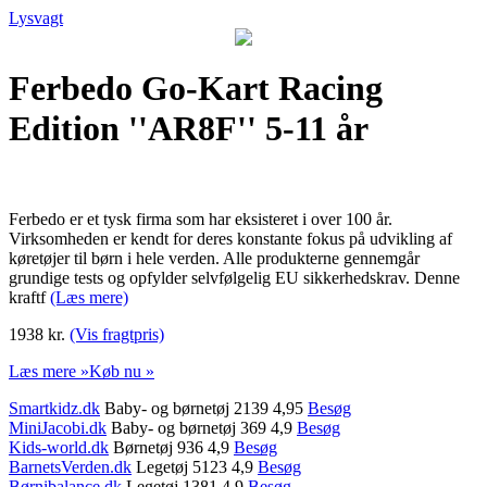
Lysvagt
Ferbedo Go-Kart Racing
Edition ''AR8F'' 5-11 år
Ferbedo er et tysk firma som har eksisteret i over 100 år.
Virksomheden er kendt for deres konstante fokus på udvikling af
køretøjer til børn i hele verden. Alle produkterne gennemgår
grundige tests og opfylder selvfølgelig EU sikkerhedskrav. Denne
kraftf
(Læs mere)
1938 kr.
(Vis fragtpris)
Læs mere »
Køb nu »
Smartkidz.dk
Baby- og børnetøj 2139 4,95
Besøg
MiniJacobi.dk
Baby- og børnetøj 369 4,9
Besøg
Kids-world.dk
Børnetøj 936 4,9
Besøg
BarnetsVerden.dk
Legetøj 5123 4,9
Besøg
Børnibalance.dk
Legetøj 1381 4,9
Besøg