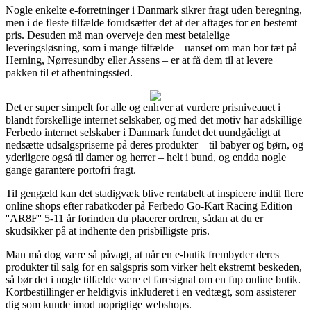
Nogle enkelte e-forretninger i Danmark sikrer fragt uden beregning,
men i de fleste tilfælde forudsætter det at der aftages for en bestemt
pris. Desuden må man overveje den mest betalelige
leveringsløsning, som i mange tilfælde – uanset om man bor tæt på
Herning, Nørresundby eller Assens – er at få dem til at levere
pakken til et afhentningssted.
Det er super simpelt for alle og enhver at vurdere prisniveauet i
blandt forskellige internet selskaber, og med det motiv har adskillige
Ferbedo internet selskaber i Danmark fundet det uundgåeligt at
nedsætte udsalgspriserne på deres produkter – til babyer og børn, og
yderligere også til damer og herrer – helt i bund, og endda nogle
gange garantere portofri fragt.
Til gengæld kan det stadigvæk blive rentabelt at inspicere indtil flere
online shops efter rabatkoder på Ferbedo Go-Kart Racing Edition
''AR8F'' 5-11 år forinden du placerer ordren, sådan at du er
skudsikker på at indhente den prisbilligste pris.
Man må dog være så påvagt, at når en e-butik frembyder deres
produkter til salg for en salgspris som virker helt ekstremt beskeden,
så bør det i nogle tilfælde være et faresignal om en fup online butik.
Kortbestillinger er heldigvis inkluderet i en vedtægt, som assisterer
dig som kunde imod uoprigtige webshops.