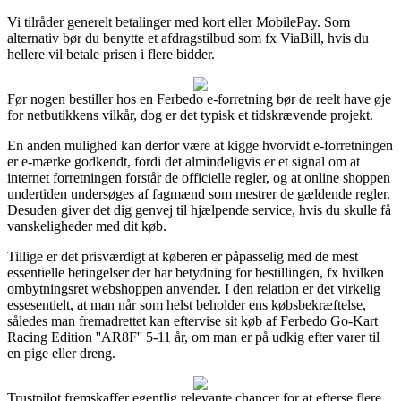
Vi tilråder generelt betalinger med kort eller MobilePay. Som
alternativ bør du benytte et afdragstilbud som fx ViaBill, hvis du
hellere vil betale prisen i flere bidder.
Før nogen bestiller hos en Ferbedo e-forretning bør de reelt have øje
for netbutikkens vilkår, dog er det typisk et tidskrævende projekt.
En anden mulighed kan derfor være at kigge hvorvidt e-forretningen
er e-mærke godkendt, fordi det almindeligvis er et signal om at
internet forretningen forstår de officielle regler, og at online shoppen
undertiden undersøges af fagmænd som mestrer de gældende regler.
Desuden giver det dig genvej til hjælpende service, hvis du skulle få
vanskeligheder med dit køb.
Tillige er det prisværdigt at køberen er påpasselig med de mest
essentielle betingelser der har betydning for bestillingen, fx hvilken
ombytningsret webshoppen anvender. I den relation er det virkelig
essesentielt, at man når som helst beholder ens købsbekræftelse,
således man fremadrettet kan eftervise sit køb af Ferbedo Go-Kart
Racing Edition ''AR8F'' 5-11 år, om man er på udkig efter varer til
en pige eller dreng.
Trustpilot fremskaffer egentlig relevante chancer for at efterse flere