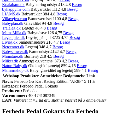
Koalabarn.dk
Babybæring udstyr 418 4,8
Besøg
byhappyme.com
Babyartikler 1112 4,8
Besøg
LIAMS.dk
Babyartikler 384 4,8
Besøg
Villavejen.com
Børneværelset 1100 4,8
Besøg
Babyplan.dk
Graviditet 94 4,8
Besøg
Tralaleg.dk
Legetøj 48 4,8
Besøg
MamaMilla.dk
Babyudstyr 126 4,75
Besøg
Legehjulet.dk
Legetøj på hjul 3725 4,75
Besøg
Livrig.dk
Småbørnsudstyr 218 4,7
Besøg
Netcentret.dk
Legetøj 348 4,7
Besøg
Babyshower.dk
Børneudstyr 4142 4,7
Besøg
Miniature.dk
Børnetøj 218 4,5
Besøg
Milker.dk
Ammetøj og ventetøj 373 4,2
Besøg
NatureBaby.dk
Økologisk børnetøj 859 4,15
Besøg
Mammashop.dk
Baby, graviditet og legetøj 599 4,1
Besøg
Webshop
Produkter
Anmeldelser
Bedømmelse
Link
Navn:
Ferbedo Go-Kart Racing Edition ''AR8F'' 5-11 år
Kategori:
Ferbedo Pedal Gokarts
Producent:
Ferbedo
Varenummer:
4001741087349
EAN:
Vurderet til 4.1 ud af 5 stjerner baseret på 3 anmeldelser
Ferbedo Pedal Gokarts fra Ferbedo