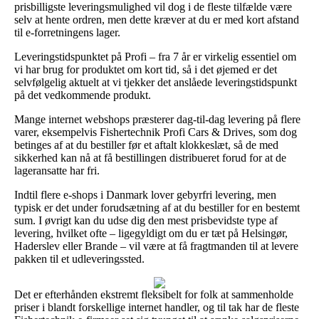
prisbilligste leveringsmulighed vil dog i de fleste tilfælde være
selv at hente ordren, men dette kræver at du er med kort afstand
til e-forretningens lager.
Leveringstidspunktet på Profi – fra 7 år er virkelig essentiel om
vi har brug for produktet om kort tid, så i det øjemed er det
selvfølgelig aktuelt at vi tjekker det anslåede leveringstidspunkt
på det vedkommende produkt.
Mange internet webshops præsterer dag-til-dag levering på flere
varer, eksempelvis Fishertechnik Profi Cars & Drives, som dog
betinges af at du bestiller før et aftalt klokkeslæt, så de med
sikkerhed kan nå at få bestillingen distribueret forud for at de
lageransatte har fri.
Indtil flere e-shops i Danmark lover gebyrfri levering, men
typisk er det under forudsætning af at du bestiller for en bestemt
sum. I øvrigt kan du udse dig den mest prisbevidste type af
levering, hvilket ofte – ligegyldigt om du er tæt på Helsingør,
Haderslev eller Brande – vil være at få fragtmanden til at levere
pakken til et udleveringssted.
Det er efterhånden ekstremt fleksibelt for folk at sammenholde
priser i blandt forskellige internet handler, og til tak har de fleste