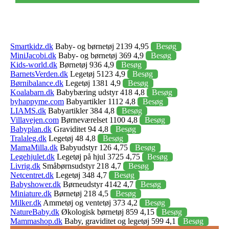
Smartkidz.dk
Baby- og børnetøj 2139 4,95
Besøg
MiniJacobi.dk
Baby- og børnetøj 369 4,9
Besøg
Kids-world.dk
Børnetøj 936 4,9
Besøg
BarnetsVerden.dk
Legetøj 5123 4,9
Besøg
Børnibalance.dk
Legetøj 1381 4,9
Besøg
Koalabarn.dk
Babybæring udstyr 418 4,8
Besøg
byhappyme.com
Babyartikler 1112 4,8
Besøg
LIAMS.dk
Babyartikler 384 4,8
Besøg
Villavejen.com
Børneværelset 1100 4,8
Besøg
Babyplan.dk
Graviditet 94 4,8
Besøg
Tralaleg.dk
Legetøj 48 4,8
Besøg
MamaMilla.dk
Babyudstyr 126 4,75
Besøg
Legehjulet.dk
Legetøj på hjul 3725 4,75
Besøg
Livrig.dk
Småbørnsudstyr 218 4,7
Besøg
Netcentret.dk
Legetøj 348 4,7
Besøg
Babyshower.dk
Børneudstyr 4142 4,7
Besøg
Miniature.dk
Børnetøj 218 4,5
Besøg
Milker.dk
Ammetøj og ventetøj 373 4,2
Besøg
NatureBaby.dk
Økologisk børnetøj 859 4,15
Besøg
Mammashop.dk
Baby, graviditet og legetøj 599 4,1
Besøg