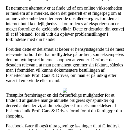
Et nemmere alternativ er at finde ud af om online virksomheden
er medlem af e-mærket, siden det generelt er et fingerpeg om at
online virksomheden efterlever de opstillede regler, foruden at
internet butikken lejlighedsvis kontrolleres af eksperter som er
meget fortrolige de gældende vilkår. Dette er desuden din genvej
til at få bistand, for så vidt du oplever problemstillinger i
forbindelse med din handel.
Foruden dette er det smart at køber er hensynstagende til de mest
relevante forhold der har indflydelse på ordren, som eksempelvis
den ombytningsret internet shoppen anvender. Derfor er det
desuden relevant, at man permanent gemmer sin faktura, således
man i fremtiden vil kunne dokumentere bestillingen af
Fishertechnik Profi Cars & Drives, om man er på udkig efter
varer til en kvinde eller mand.
Trustpilot frembringer en del fortræffelige muligheder for at
finde ud af ganske mange aktuelle brugeres synspunkter og
derved anbefaler vi, at du betragter e-firmaets anmeldelser af
Fishertechnik Profi Cars & Drives forud for at du færdiggør din
shopping.
Facebook fører til også ultra gavnlige løsninger til at få indtryk