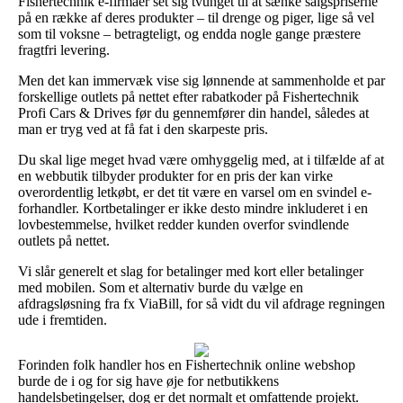
Fishertechnik e-firmaer set sig tvunget til at sænke salgspriserne
på en række af deres produkter – til drenge og piger, lige så vel
som til voksne – betragteligt, og endda nogle gange præstere
fragtfri levering.
Men det kan immervæk vise sig lønnende at sammenholde et par
forskellige outlets på nettet efter rabatkoder på Fishertechnik
Profi Cars & Drives før du gennemfører din handel, således at
man er tryg ved at få fat i den skarpeste pris.
Du skal lige meget hvad være omhyggelig med, at i tilfælde af at
en webbutik tilbyder produkter for en pris der kan virke
overordentlig letkøbt, er det tit være en varsel om en svindel e-
forhandler. Kortbetalinger er ikke desto mindre inkluderet i en
lovbestemmelse, hvilket redder kunden overfor svindlende
outlets på nettet.
Vi slår generelt et slag for betalinger med kort eller betalinger
med mobilen. Som et alternativ burde du vælge en
afdragsløsning fra fx ViaBill, for så vidt du vil afdrage regningen
ude i fremtiden.
Forinden folk handler hos en Fishertechnik online webshop
burde de i og for sig have øje for netbutikkens
handelsbetingelser, dog er det normalt et omfattende projekt.