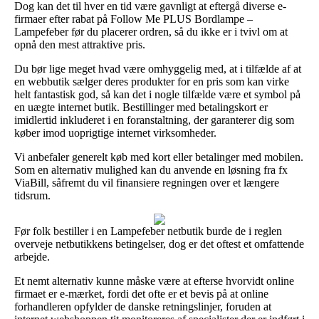
Dog kan det til hver en tid være gavnligt at eftergå diverse e-
firmaer efter rabat på Follow Me PLUS Bordlampe –
Lampefeber før du placerer ordren, så du ikke er i tvivl om at
opnå den mest attraktive pris.
Du bør lige meget hvad være omhyggelig med, at i tilfælde af at
en webbutik sælger deres produkter for en pris som kan virke
helt fantastisk god, så kan det i nogle tilfælde være et symbol på
en uægte internet butik. Bestillinger med betalingskort er
imidlertid inkluderet i en foranstaltning, der garanterer dig som
køber imod uoprigtige internet virksomheder.
Vi anbefaler generelt køb med kort eller betalinger med mobilen.
Som en alternativ mulighed kan du anvende en løsning fra fx
ViaBill, såfremt du vil finansiere regningen over et længere
tidsrum.
Før folk bestiller i en Lampefeber netbutik burde de i reglen
overveje netbutikkens betingelser, dog er det oftest et omfattende
arbejde.
Et nemt alternativ kunne måske være at efterse hvorvidt online
firmaet er e-mærket, fordi det ofte er et bevis på at online
forhandleren opfylder de danske retningslinjer, foruden at