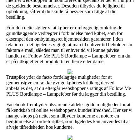
internet webshoppen tit monitoreres af specialister der er indført i
de gældende bestemmelser. Desuden tilbydes du lejlighed til
opbakning, såfremt du skulle få besvær som følge af din
bestilling.
Foruden dette støtter vi at køber er omhyggelig omkring de
grundlæggende vedtægter i forbindelse med købet, som for
eksempel den ombytningsret hjemmesiden garanterer. I den
relation er det ligeledes vigtigt, at man til enhver tid beholder sin
faktura e-mail, således man til enhver tid vil kunne påvise
handlen af Follow Me PLUS Bordlampe – Lampefeber, om du
er på udkig efter et produkt til en herre eller dame.
Trustpilot yder de facto fordelagtige muligheder for at
gennemstøve en række øvrige køberes kritik og derved
anbefales det, at du eftergår webshoppens ratings af Follow Me
PLUS Bordlampe – Lampefeber før du lægger din bestilling.
Facebook frembyder tilsvarende aldeles gode muligheder for at
få kendskab til online webshoppens kundetilfredshed. Her ser vi
mange shops på nettet som tilbyder kunderne at notere en
bedømmelse af ordreforløbet, som ligeledes kan anvendes til at
afveje tilfredsheden hos kunderne.