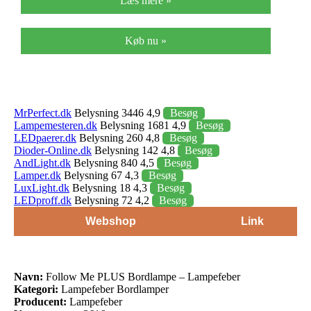
Læs mere »
Køb nu »
MrPerfect.dk
Belysning 3446 4,9
Besøg
Lampemesteren.dk
Belysning 1681 4,9
Besøg
LEDpaerer.dk
Belysning 260 4,8
Besøg
Dioder-Online.dk
Belysning 142 4,8
Besøg
AndLight.dk
Belysning 840 4,5
Besøg
Lamper.dk
Belysning 67 4,3
Besøg
LuxLight.dk
Belysning 18 4,3
Besøg
LEDproff.dk
Belysning 72 4,2
Besøg
Webshop
Link
Navn:
Follow Me PLUS Bordlampe – Lampefeber
Kategori:
Lampefeber Bordlamper
Producent:
Lampefeber