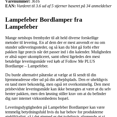
Varenummer:
3616
EAN:
Vurderet til 3.6 ud af 5 stjerner baseret på 34 anmeldelser
Lampefeber Bordlamper fra
Lampefeber
Mange netshops frembyder til alt held diverse forskellige
metoder til levering. En af dem der er mest anvendt er nu om
stunder udleveringssteder, og så kan du blot gå forbi efter
pakken lige præcis når det passer ind i din kalender. Muligheden
er altså super ukompliceret, samt oftest ligeledes den mest
betalelige leveringsmåde ved køb af Follow Me PLUS
Bordlampe – Lampefeber.
Du burde alternativt påtænke at vælge at få sendt til din
hjemmeadresse eller ud på din arbejdsplads. Den er uheldigvis
en tand mere bekostelig, men også ret overkommelig. Den mest
prisbevidste leveringsmåde kan ikke benægtes at være at du selv
henter pakken, men den løsning stiller krav om at du befinder
dig nær internet virksomhedens bopæl.
Leveringsdygtigheden på Lampefeber Bordlamper kan være
temmelig betydningsfuld hvis du har behov for produkterne
øjeblikkeligt, så i det øjemed er det tydeligvis afgørende at vi