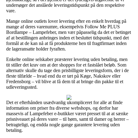
undersøger det anslåede leveringstidspunkt på den respektive
vare.
Mange online outlets lover levering efter en enkelt hverdag på
mange af deres varenumre, eksempelvis Follow Me PLUS
Bordlampe – Lampefeber, men vær påpasselig da det er betinget
af at bestillingen anbringes inden et besluttet tidspunkt, med det
formål at de kan nå at få produkterne hen til fragtfirmaet inden
de lageransatte holder fyraften.
Enkelte online selskaber præsterer levering uden betaling, men
tit stiller det krav om at der shoppes for et fastslået beløb. Som
alternativ skulle du tage den prisbilligste leveringsform, der i de
fleste tilfælde – hvad end du er tæt på Køge, Nakskov eller
Fredensborg – vil blive at få dem til at bringe din pakke til et
udleveringssted.
Det er efterhånden usædvanlig ukompliceret for alle at finde
information om priser fra diverse webshops, og derfor har
massevis af Lampefeber e-butikker været presset til at at sænke
prisniveauet på deres varer – til børn, samt til damer og herrer –
betragteligt, og endda nogle gange garantere levering uden
betaling.