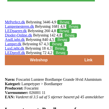
MrPerfect.dk
Belysning 3446 4,9
Besøg
Lampemesteren.dk
Belysning 1681 4,9
Besøg
LEDpaerer.dk
Belysning 260 4,8
Besøg
Dioder-Online.dk
Belysning 142 4,8
Besøg
AndLight.dk
Belysning 840 4,5
Besøg
Lamper.dk
Belysning 67 4,3
Besøg
LuxLight.dk
Belysning 18 4,3
Besøg
LEDproff.dk
Belysning 72 4,2
Besøg
Webshop
Link
Navn:
Foscarini Lumiere Bordlampe Grande Hvid Aluminium
Kategori:
Lampetyper > Bordlamper
Producent:
Foscarini
Varenummer:
026001 11
EAN:
Vurderet til 3.5 ud af 5 stjerner baseret på 45 anmeldelser