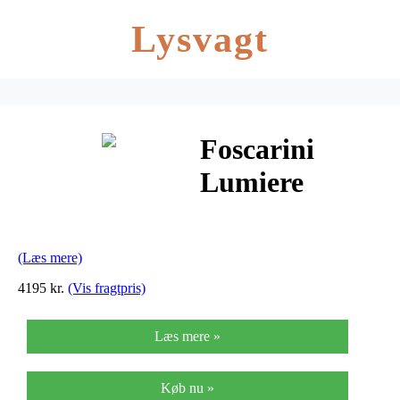
Lysvagt
Foscarini
Lumiere
Bordlampe
Grande Hvid
(Læs mere)
Aluminium
4195 kr.
(Vis fragtpris)
Læs mere »
Køb nu »