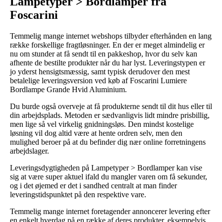
Lampetyper > Bordlamper fra
Foscarini
Temmelig mange internet webshops tilbyder efterhånden en lang
række forskellige fragtløsninger. En der er meget almindelig er
nu om stunder at få sendt til en pakkeshop, hvor du selv kan
afhente de bestilte produkter når du har lyst. Leveringstypen er
jo yderst hensigtsmæssig, samt typisk derudover den mest
betalelige leveringsversion ved køb af Foscarini Lumiere
Bordlampe Grande Hvid Aluminium.
Du burde også overveje at få produkterne sendt til dit hus eller til
din arbejdsplads. Metoden er sædvanligvis lidt mindre prisbillig,
men lige så vel virkelig gnidningsløs. Den mindst kostelige
løsning vil dog altid være at hente ordren selv, men den
mulighed beroer på at du befinder dig nær online forretningens
arbejdslager.
Leveringsdygtigheden på Lampetyper > Bordlamper kan vise
sig at være super aktuel ifald du mangler varen om få sekunder,
og i det øjemed er det i sandhed centralt at man finder
leveringstidspunktet på den respektive vare.
Temmelig mange internet foretagender annoncerer levering efter
en enkelt hverdag på en række af deres produkter, eksempelvis