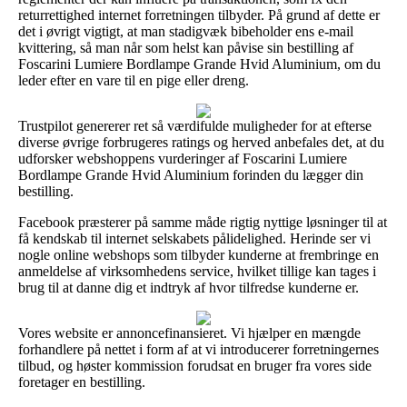
returrettighed internet forretningen tilbyder. På grund af dette er
det i øvrigt vigtigt, at man stadigvæk bibeholder ens e-mail
kvittering, så man når som helst kan påvise sin bestilling af
Foscarini Lumiere Bordlampe Grande Hvid Aluminium, om du
leder efter en vare til en pige eller dreng.
Trustpilot genererer ret så værdifulde muligheder for at efterse
diverse øvrige forbrugeres ratings og herved anbefales det, at du
udforsker webshoppens vurderinger af Foscarini Lumiere
Bordlampe Grande Hvid Aluminium forinden du lægger din
bestilling.
Facebook præsterer på samme måde rigtig nyttige løsninger til at
få kendskab til internet selskabets pålidelighed. Herinde ser vi
nogle online webshops som tilbyder kunderne at frembringe en
anmeldelse af virksomhedens service, hvilket tillige kan tages i
brug til at danne dig et indtryk af hvor tilfredse kunderne er.
Vores website er annoncefinansieret. Vi hjælper en mængde
forhandlere på nettet i form af at vi introducerer forretningernes
tilbud, og høster kommission forudsat en bruger fra vores side
foretager en bestilling.