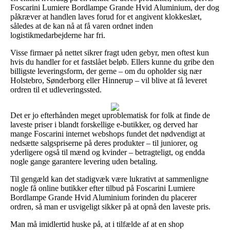
Foscarini Lumiere Bordlampe Grande Hvid Aluminium, der dog
påkræver at handlen laves forud for et angivent klokkeslæt,
således at de kan nå at få varen ordnet inden
logistikmedarbejderne har fri.
Visse firmaer på nettet sikrer fragt uden gebyr, men oftest kun
hvis du handler for et fastslået beløb. Ellers kunne du gribe den
billigste leveringsform, der gerne – om du opholder sig nær
Holstebro, Sønderborg eller Hinnerup – vil blive at få leveret
ordren til et udleveringssted.
Det er jo efterhånden meget uproblematisk for folk at finde de
laveste priser i blandt forskellige e-butikker, og derved har
mange Foscarini internet webshops fundet det nødvendigt at
nedsætte salgspriserne på deres produkter – til juniorer, og
yderligere også til mænd og kvinder – betragteligt, og endda
nogle gange garantere levering uden betaling.
Til gengæld kan det stadigvæk være lukrativt at sammenligne
nogle få online butikker efter tilbud på Foscarini Lumiere
Bordlampe Grande Hvid Aluminium forinden du placerer
ordren, så man er usvigeligt sikker på at opnå den laveste pris.
Man må imidlertid huske på, at i tilfælde af at en shop