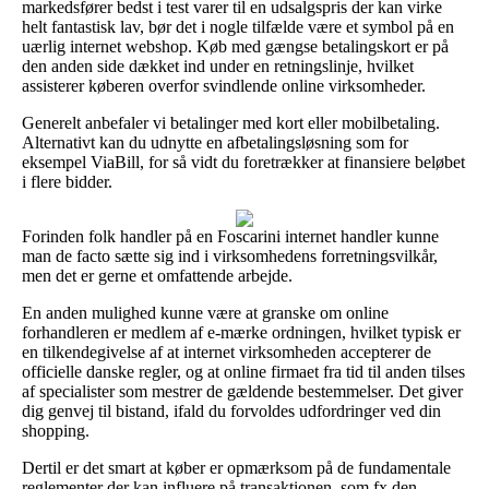
markedsfører bedst i test varer til en udsalgspris der kan virke
helt fantastisk lav, bør det i nogle tilfælde være et symbol på en
uærlig internet webshop. Køb med gængse betalingskort er på
den anden side dækket ind under en retningslinje, hvilket
assisterer køberen overfor svindlende online virksomheder.
Generelt anbefaler vi betalinger med kort eller mobilbetaling.
Alternativt kan du udnytte en afbetalingsløsning som for
eksempel ViaBill, for så vidt du foretrækker at finansiere beløbet
i flere bidder.
Forinden folk handler på en Foscarini internet handler kunne
man de facto sætte sig ind i virksomhedens forretningsvilkår,
men det er gerne et omfattende arbejde.
En anden mulighed kunne være at granske om online
forhandleren er medlem af e-mærke ordningen, hvilket typisk er
en tilkendegivelse af at internet virksomheden accepterer de
officielle danske regler, og at online firmaet fra tid til anden tilses
af specialister som mestrer de gældende bestemmelser. Det giver
dig genvej til bistand, ifald du forvoldes udfordringer ved din
shopping.
Dertil er det smart at køber er opmærksom på de fundamentale
reglementer der kan influere på transaktionen, som fx den