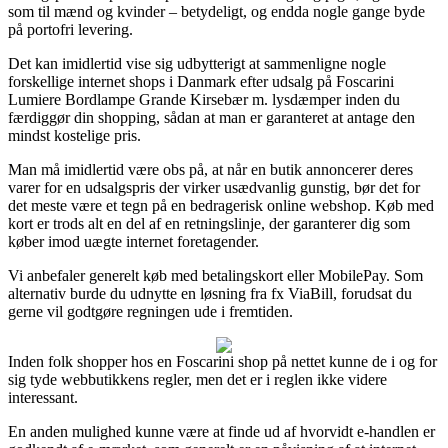
som til mænd og kvinder – betydeligt, og endda nogle gange byde
på portofri levering.
Det kan imidlertid vise sig udbytterigt at sammenligne nogle
forskellige internet shops i Danmark efter udsalg på Foscarini
Lumiere Bordlampe Grande Kirsebær m. lysdæmper inden du
færdiggør din shopping, sådan at man er garanteret at antage den
mindst kostelige pris.
Man må imidlertid være obs på, at når en butik annoncerer deres
varer for en udsalgspris der virker usædvanlig gunstig, bør det for
det meste være et tegn på en bedragerisk online webshop. Køb med
kort er trods alt en del af en retningslinje, der garanterer dig som
køber imod uægte internet foretagender.
Vi anbefaler generelt køb med betalingskort eller MobilePay. Som
alternativ burde du udnytte en løsning fra fx ViaBill, forudsat du
gerne vil godtgøre regningen ude i fremtiden.
Inden folk shopper hos en Foscarini shop på nettet kunne de i og for
sig tyde webbutikkens regler, men det er i reglen ikke videre
interessant.
En anden mulighed kunne være at finde ud af hvorvidt e-handlen er