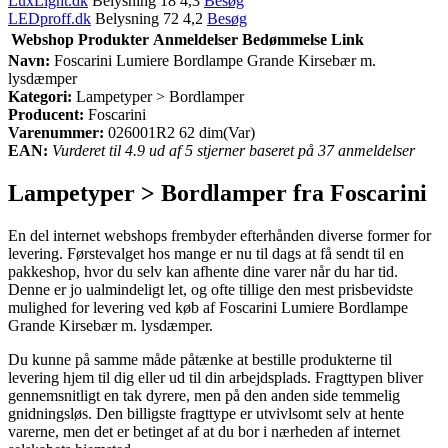
LuxLight.dk
Belysning 18 4,3
Besøg
LEDproff.dk
Belysning 72 4,2
Besøg
Webshop
Produkter
Anmeldelser
Bedømmelse
Link
Navn:
Foscarini Lumiere Bordlampe Grande Kirsebær m.
lysdæmper
Kategori:
Lampetyper > Bordlamper
Producent:
Foscarini
Varenummer:
026001R2 62 dim(Var)
EAN:
Vurderet til 4.9 ud af 5 stjerner baseret på 37 anmeldelser
Lampetyper > Bordlamper fra Foscarini
En del internet webshops frembyder efterhånden diverse former for
levering. Førstevalget hos mange er nu til dags at få sendt til en
pakkeshop, hvor du selv kan afhente dine varer når du har tid.
Denne er jo ualmindeligt let, og ofte tillige den mest prisbevidste
mulighed for levering ved køb af Foscarini Lumiere Bordlampe
Grande Kirsebær m. lysdæmper.
Du kunne på samme måde påtænke at bestille produkterne til
levering hjem til dig eller ud til din arbejdsplads. Fragttypen bliver
gennemsnitligt en tak dyrere, men på den anden side temmelig
gnidningsløs. Den billigste fragttype er utvivlsomt selv at hente
varerne, men det er betinget af at du bor i nærheden af internet