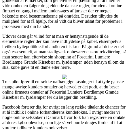
godkendt af e-mærket, som generelt er en påvisning af at internet
virksomheden følger de gældende danske regler, foruden at online
firmaet en gang i mellem undersøges af jurister der er meget
bekendte med bestemmelserne på området. Desuden tilbydes du
mulighed for at få hjælp, for så vidt du bliver udsat for problemer i
processen med din handel.
Udover dette går vi ind for at man er hensynstagende til de
elementære regler der kan have indflydelse på købet, eksempelvis
hvilken byttepolitik e-forhandleren tilsikrer. På grund af dette er det
også essesentielt, at man stadigvæk opbevarer ens ordrekvittering, så
man senere kan eftervise sin shopping af Foscarini Lumiere
Bordlampe Grande Kirsebær m. lysdæmper, uden hensyn til om du
skal købe gave til en dame eller herre.
Trustpilot fører til en række uafhængige løsninger til at tyde ganske
mange øvrige kunders omtaler og herved er det godt, at du beser
online firmaets omtaler af Foscarini Lumiere Bordlampe Grande
Kirsebær m. lysdæmper før du lægger din bestilling.
Facebook forærer dig for øvrigt en lang række tiltalende chancer for
at få indblik i online forhandlerens kundefokus. I øvrigt møder vi
nogle online selskaber i Danmark hvor folk kan registrere en omtale
af deres købsoplevelse, som lige så vel burde drages fordel af til at
vurdere tidligere kunders oplevelser.