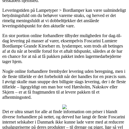
selskabets hjemsted.
Leveringstiden på Lampetyper > Bordlamper kan være ualmindeligt
betydningsfuld om du behøver varerne straks, og herved er det
rimelig meningsfuldt at vi dobbelttjekker det anslåede
leveringstidspunkt for den aktuelle vare.
En stor portion online forhandlere tilbyder muligheden for dag-til-
dag levering på masser af varer, eksempelvis Foscarini Lumiere
Bordlampe Grande Kirsebær m. lysdæmper, som trods alt betinges
af at du når at bestille forud for et aftalt tidspunkt, således at de har
en chance for at nå at få pakken pakket inden lagermedarbejderne
tager hjem.
Nogle online forhandlere frembyder levering uden beregning, men i
de fleste tilfælde er det forbeholdt når der handles for en præcis sum.
I øvrigt skulle man snuppe den billigste slags levering, der i de fleste
tilfælde – ligegyldigt om man bor ved Hørsholm, Nakskov eller
Skjern – er at få fragtmanden til at levere pakken til et
afhentningssted.
Det er ultra smart for alle at finde information om priser i blandt
diverse forhandlere på nettet, og derved har langt de fleste Foscarini
internet selskaber i Danmark ikke kunne lade være med at reducere
udsalgspriserne på deres produkter – til drenge og piger, lige så vel