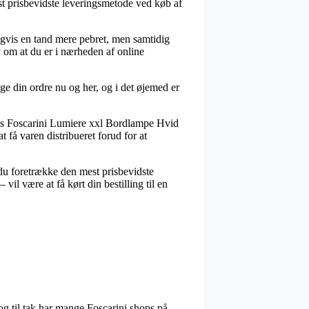
est prisbevidste leveringsmetode ved køb af
ligvis en tand mere pebret, men samtidig
av om at du er i nærheden af online
uge din ordre nu og her, og i det øjemed er
lvis Foscarini Lumiere xxl Bordlampe Hvid
t få varen distribueret forud for at
 du foretrække den mest prisbevidste
l være at få kørt din bestilling til en
og til tak har mange Foscarini shops på