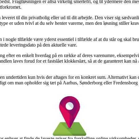
bedst. Fragtløsningen er altså virkelig smertefri, og tit ydermere den m
tforkromet.
veret til din privatbolig eller ud til dit arbejde. Den viser sig sædvan
stype er uden tvivl at du selv henter varerne, men den løsning stiller kr
nogle tilfælde være yderst essentiel i tilfælde af at du står og skal br
ntede leveringsdato på den aktuelle vare.
evering efter en enkelt hverdag på en række af deres varenumre, eksempe
dlen laves forud for et fastslået klokkeslæt, så at de garanteret kan nå a
men undertiden kun hvis der aftages for en konkret sum. Alternativt kan
t om man opholder sig tæt på Aarhus, Sønderborg eller Fredensborg – vi
 enhver at finde de laveste priser fra forskellige online virksomheder, 