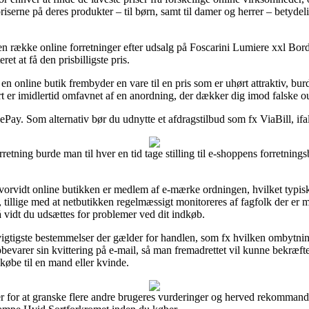
priserne på deres produkter – til børn, samt til damer og herrer – betyde
 en række online forretninger efter udsalg på Foscarini Lumiere xxl Bo
et at få den prisbilligste pris.
 en online butik frembyder en vare til en pris som er uhørt attraktiv, 
t er imidlertid omfavnet af en anordning, der dækker dig imod falske out
ePay. Som alternativ bør du udnytte et afdragstilbud som fx ViaBill, ifa
orretning burde man til hver en tid tage stilling til e-shoppens forretnings
orvidt online butikken er medlem af e-mærke ordningen, hvilket typisk
 tillige med at netbutikken regelmæssigt monitoreres af fagfolk der er m
å vidt du udsættes for problemer ved dit indkøb.
 vigtigste bestemmelser der gælder for handlen, som fx hvilken ombytnings
opbevarer sin kvittering på e-mail, så man fremadrettet vil kunne bekræ
købe til en mand eller kvinde.
er for at granske flere andre brugeres vurderinger og herved rekommander