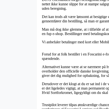
nettet ikke kunne slippe for at stampe salgs
uden beregning.
Det kan trods alt være lønsomt at besigtige
gennemfører din bestilling, så man er garanter
Man må dog ikke glemme, at i tilfælde af at
en fup e-shop. Bestillinger med betalingskor
Vi anbefaler betalinger med kort eller Mobil
Forud for at folk bestiller i en Foscarini e-f
spændende.
Alternativet kunne være at se nærmere på hv
overholder den officielle danske lovgivning,
giver det dig mulighed for opbakning, for s
Derudover er det klogt at du er sat ind i de
er det ligeledes vigtigt, at man permanent 
Hvid Sortforkromet, ligegyldigt om du skal 
Trustpilot leverer tilpas ønskværdige chanc