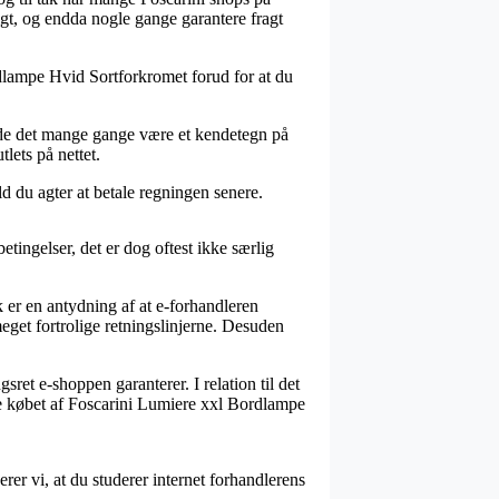
ligt, og endda nogle gange garantere fragt
rdlampe Hvid Sortforkromet forud for at du
burde det mange gange være et kendetegn på
lets på nettet.
ld du agter at betale regningen senere.
betingelser, det er dog oftest ikke særlig
 er en antydning af at e-forhandleren
eget fortrolige retningslinjerne. Desuden
ret e-shoppen garanterer. I relation til det
fte købet af Foscarini Lumiere xxl Bordlampe
er vi, at du studerer internet forhandlerens