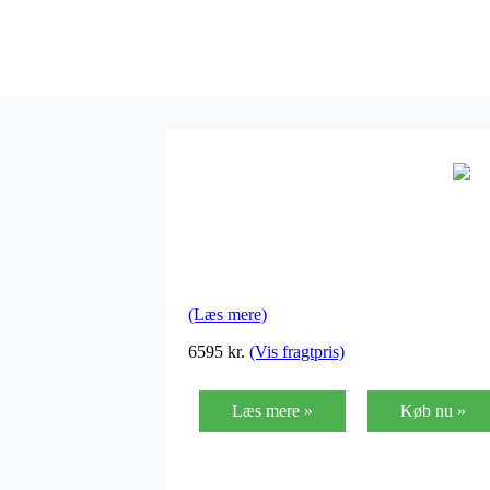
(Læs mere)
6595 kr.
(Vis fragtpris)
Læs mere »
Køb nu »