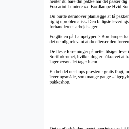
henter du bare din pakke når det passer dig 
Foscarini Lumiere xxl Bordlampe Hvid Sor
Du burde derudover planlægge at få pakken le
rigtig uproblematisk. Den billigste levering
forhandlerens arbejdslager.
Fragttiden på Lampetyper > Bordlamper kan i 
det nemlig relevant at du efterser den forve
De fleste forretninger på nettet tilsiger l
Sortforkromet, hvilket dog er påkrævet at han
lagerpersonalet tager hjem.
En hel del netshops præsterer gratis fragt, 
leveringsmåde, som mange gange – ligegyldig
pakkeshop.
Det er efterhånden meget hensigtsmæssigt for