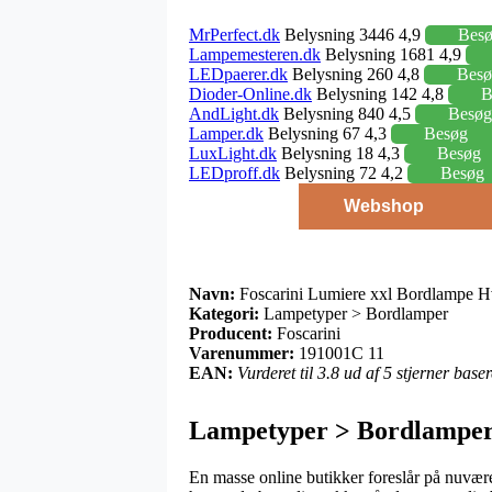
MrPerfect.dk
Belysning 3446 4,9
Bes
Lampemesteren.dk
Belysning 1681 4,9
LEDpaerer.dk
Belysning 260 4,8
Besø
Dioder-Online.dk
Belysning 142 4,8
B
AndLight.dk
Belysning 840 4,5
Besøg
Lamper.dk
Belysning 67 4,3
Besøg
LuxLight.dk
Belysning 18 4,3
Besøg
LEDproff.dk
Belysning 72 4,2
Besøg
Webshop
Navn:
Foscarini Lumiere xxl Bordlampe H
Kategori:
Lampetyper > Bordlamper
Producent:
Foscarini
Varenummer:
191001C 11
EAN:
Vurderet til 3.8 ud af 5 stjerner bas
Lampetyper > Bordlamper 
En masse online butikker foreslår på nuvære