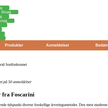
øg
Besøg
g
esøg
Produkter
Anmeldelser
Bedøm
vid Sortforkromet
eret på 50 anmeldelser
fra Foscarini
nde tidspunkt diverse forskellige leveringsmetoder. Den mest moderne e