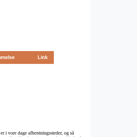
melse
Link
r i vore dage afhentningssteder, og så