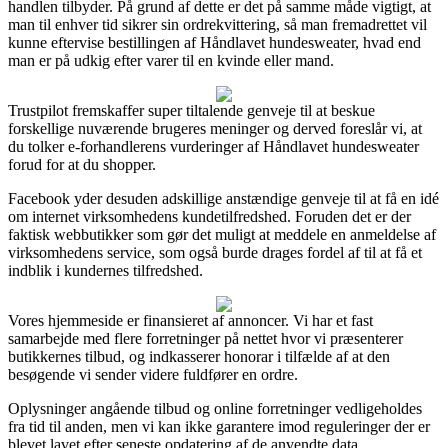
handlen tilbyder. På grund af dette er det på samme måde vigtigt, at
man til enhver tid sikrer sin ordrekvittering, så man fremadrettet vil
kunne eftervise bestillingen af Håndlavet hundesweater, hvad end
man er på udkig efter varer til en kvinde eller mand.
Trustpilot fremskaffer super tiltalende genveje til at beskue
forskellige nuværende brugeres meninger og derved foreslår vi, at
du tolker e-forhandlerens vurderinger af Håndlavet hundesweater
forud for at du shopper.
Facebook yder desuden adskillige anstændige genveje til at få en idé
om internet virksomhedens kundetilfredshed. Foruden det er der
faktisk webbutikker som gør det muligt at meddele en anmeldelse af
virksomhedens service, som også burde drages fordel af til at få et
indblik i kundernes tilfredshed.
Vores hjemmeside er finansieret af annoncer. Vi har et fast
samarbejde med flere forretninger på nettet hvor vi præsenterer
butikkernes tilbud, og indkasserer honorar i tilfælde af at den
besøgende vi sender videre fuldfører en ordre.
Oplysninger angående tilbud og online forretninger vedligeholdes
fra tid til anden, men vi kan ikke garantere imod reguleringer der er
blevet lavet efter seneste opdatering af de anvendte data.