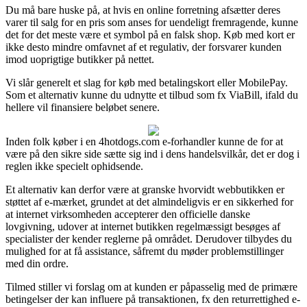
Du må bare huske på, at hvis en online forretning afsætter deres
varer til salg for en pris som anses for uendeligt fremragende, kunne
det for det meste være et symbol på en falsk shop. Køb med kort er
ikke desto mindre omfavnet af et regulativ, der forsvarer kunden
imod uoprigtige butikker på nettet.
Vi slår generelt et slag for køb med betalingskort eller MobilePay.
Som et alternativ kunne du udnytte et tilbud som fx ViaBill, ifald du
hellere vil finansiere beløbet senere.
Inden folk køber i en 4hotdogs.com e-forhandler kunne de for at
være på den sikre side sætte sig ind i dens handelsvilkår, det er dog i
reglen ikke specielt ophidsende.
Et alternativ kan derfor være at granske hvorvidt webbutikken er
støttet af e-mærket, grundet at det almindeligvis er en sikkerhed for
at internet virksomheden accepterer den officielle danske
lovgivning, udover at internet butikken regelmæssigt besøges af
specialister der kender reglerne på området. Derudover tilbydes du
mulighed for at få assistance, såfremt du møder problemstillinger
med din ordre.
Tilmed stiller vi forslag om at kunden er påpasselig med de primære
betingelser der kan influere på transaktionen, fx den returrettighed e-