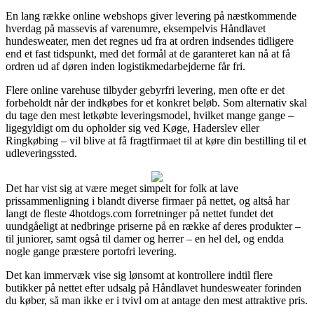
En lang række online webshops giver levering på næstkommende
hverdag på massevis af varenumre, eksempelvis Håndlavet
hundesweater, men det regnes ud fra at ordren indsendes tidligere
end et fast tidspunkt, med det formål at de garanteret kan nå at få
ordren ud af døren inden logistikmedarbejderne får fri.
Flere online varehuse tilbyder gebyrfri levering, men ofte er det
forbeholdt når der indkøbes for et konkret beløb. Som alternativ skal
du tage den mest letkøbte leveringsmodel, hvilket mange gange –
ligegyldigt om du opholder sig ved Køge, Haderslev eller
Ringkøbing – vil blive at få fragtfirmaet til at køre din bestilling til et
udleveringssted.
Det har vist sig at være meget simpelt for folk at lave
prissammenligning i blandt diverse firmaer på nettet, og altså har
langt de fleste 4hotdogs.com forretninger på nettet fundet det
uundgåeligt at nedbringe priserne på en række af deres produkter –
til juniorer, samt også til damer og herrer – en hel del, og endda
nogle gange præstere portofri levering.
Det kan immervæk vise sig lønsomt at kontrollere indtil flere
butikker på nettet efter udsalg på Håndlavet hundesweater forinden
du køber, så man ikke er i tvivl om at antage den mest attraktive pris.