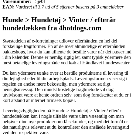
Varenummer:
15je01
EAN:
Vurderet til 3.7 ud af 5 stjerner baseret på 3 anmeldelser
Hunde > Hundetøj > Vinter / efterår
hundedækken fra 4hotdogs.com
Størstedelen af e-forretninger udlover efterhånden en hel del
forskellige fragtformer. En af de mest almindelige er efterhånden
pakkeshops, hvor du kan afhente de bestilte varer når det passer ind
i din kalender. Denne er nemlig rigtig let, samt typisk ydermere den
mest betalelige leveringsmåde ved køb af Håndlavet hundesweater.
Du kan ydermere tænke over at bestille produkterne til levering til
din lejlighed eller til din arbejdsplads. Leveringsformen viser sig i
regelen en anelse mere bekostelig, men ydermere særligt
hensigtsmæssig. Den mindst kostelige fragtmetode vil dog
utvivlsomt være at hente ordren selv, som dog forudsætter at du er i
kort afstand af internet firmaets bopæl.
Leveringsdygtigheden på Hunde > Hundetøj > Vinter / efterår
hundedækken kan i nogle tilfælde være ultra væsentlig om man
behøver dine nye produkter om få sekunder, og med det formål er
det naturligvis relevant at du kontrollerer den anslåede leveringstid
ved den respektive vare.