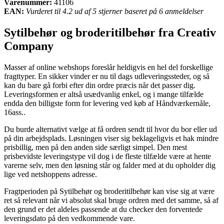
Varenummer:
41106
EAN:
Vurderet til 4.2 ud af 5 stjerner baseret på 6 anmeldelser
Sytilbehør og broderitilbehør fra Creativ
Company
Masser af online webshops foreslår heldigvis en hel del forskellige
fragttyper. En sikker vinder er nu til dags udleveringssteder, og så
kan du bare gå forbi efter din ordre præcis når det passer dig.
Leveringsformen er altså usædvanlig enkel, og i mange tilfælde
endda den billigste form for levering ved køb af Håndværkernåle,
16ass..
Du burde alternativt vælge at få ordren sendt til hvor du bor eller ud
på din arbejdsplads. Løsningen viser sig beklageligvis et hak mindre
prisbillig, men på den anden side særligt simpel. Den mest
prisbevidste leveringstype vil dog i de fleste tilfælde være at hente
varerne selv, men den løsning står og falder med at du opholder dig
lige ved netshoppens adresse.
Fragtperioden på Sytilbehør og broderitilbehør kan vise sig at være
ret så relevant når vi absolut skal bruge ordren med det samme, så af
den grund er det aldeles passende at du checker den forventede
leveringsdato på den vedkommende vare.