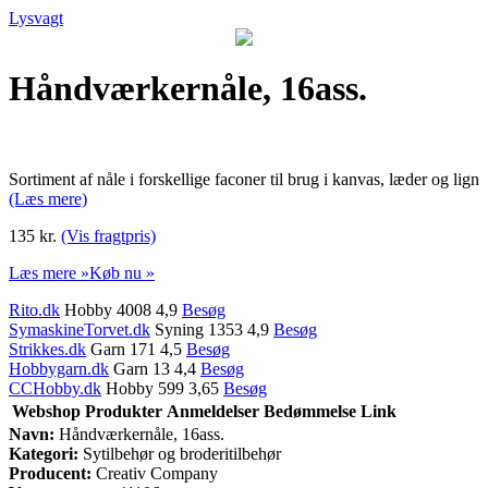
Lysvagt
Håndværkernåle, 16ass.
Sortiment af nåle i forskellige faconer til brug i kanvas, læder og lign
(Læs mere)
135 kr.
(Vis fragtpris)
Læs mere »
Køb nu »
Rito.dk
Hobby 4008 4,9
Besøg
SymaskineTorvet.dk
Syning 1353 4,9
Besøg
Strikkes.dk
Garn 171 4,5
Besøg
Hobbygarn.dk
Garn 13 4,4
Besøg
CCHobby.dk
Hobby 599 3,65
Besøg
Webshop
Produkter
Anmeldelser
Bedømmelse
Link
Navn:
Håndværkernåle, 16ass.
Kategori:
Sytilbehør og broderitilbehør
Producent:
Creativ Company