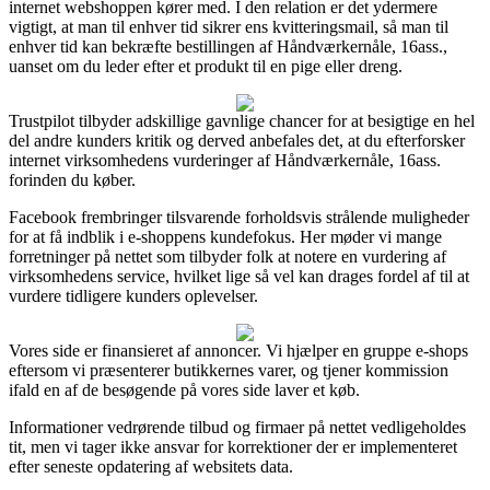
internet webshoppen kører med. I den relation er det ydermere
vigtigt, at man til enhver tid sikrer ens kvitteringsmail, så man til
enhver tid kan bekræfte bestillingen af Håndværkernåle, 16ass.,
uanset om du leder efter et produkt til en pige eller dreng.
Trustpilot tilbyder adskillige gavnlige chancer for at besigtige en hel
del andre kunders kritik og derved anbefales det, at du efterforsker
internet virksomhedens vurderinger af Håndværkernåle, 16ass.
forinden du køber.
Facebook frembringer tilsvarende forholdsvis strålende muligheder
for at få indblik i e-shoppens kundefokus. Her møder vi mange
forretninger på nettet som tilbyder folk at notere en vurdering af
virksomhedens service, hvilket lige så vel kan drages fordel af til at
vurdere tidligere kunders oplevelser.
Vores side er finansieret af annoncer. Vi hjælper en gruppe e-shops
eftersom vi præsenterer butikkernes varer, og tjener kommission
ifald en af de besøgende på vores side laver et køb.
Informationer vedrørende tilbud og firmaer på nettet vedligeholdes
tit, men vi tager ikke ansvar for korrektioner der er implementeret
efter seneste opdatering af websitets data.