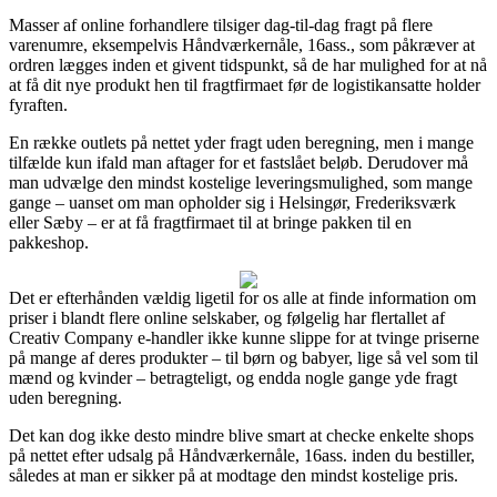
Masser af online forhandlere tilsiger dag-til-dag fragt på flere
varenumre, eksempelvis Håndværkernåle, 16ass., som påkræver at
ordren lægges inden et givent tidspunkt, så de har mulighed for at nå
at få dit nye produkt hen til fragtfirmaet før de logistikansatte holder
fyraften.
En række outlets på nettet yder fragt uden beregning, men i mange
tilfælde kun ifald man aftager for et fastslået beløb. Derudover må
man udvælge den mindst kostelige leveringsmulighed, som mange
gange – uanset om man opholder sig i Helsingør, Frederiksværk
eller Sæby – er at få fragtfirmaet til at bringe pakken til en
pakkeshop.
Det er efterhånden vældig ligetil for os alle at finde information om
priser i blandt flere online selskaber, og følgelig har flertallet af
Creativ Company e-handler ikke kunne slippe for at tvinge priserne
på mange af deres produkter – til børn og babyer, lige så vel som til
mænd og kvinder – betragteligt, og endda nogle gange yde fragt
uden beregning.
Det kan dog ikke desto mindre blive smart at checke enkelte shops
på nettet efter udsalg på Håndværkernåle, 16ass. inden du bestiller,
således at man er sikker på at modtage den mindst kostelige pris.