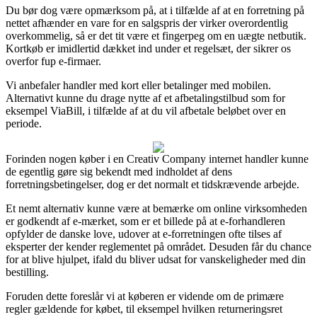
Du bør dog være opmærksom på, at i tilfælde af at en forretning på
nettet afhænder en vare for en salgspris der virker overordentlig
overkommelig, så er det tit være et fingerpeg om en uægte netbutik.
Kortkøb er imidlertid dækket ind under et regelsæt, der sikrer os
overfor fup e-firmaer.
Vi anbefaler handler med kort eller betalinger med mobilen.
Alternativt kunne du drage nytte af et afbetalingstilbud som for
eksempel ViaBill, i tilfælde af at du vil afbetale beløbet over en
periode.
Forinden nogen køber i en Creativ Company internet handler kunne
de egentlig gøre sig bekendt med indholdet af dens
forretningsbetingelser, dog er det normalt et tidskrævende arbejde.
Et nemt alternativ kunne være at bemærke om online virksomheden
er godkendt af e-mærket, som er et billede på at e-forhandleren
opfylder de danske love, udover at e-forretningen ofte tilses af
eksperter der kender reglementet på området. Desuden får du chance
for at blive hjulpet, ifald du bliver udsat for vanskeligheder med din
bestilling.
Foruden dette foreslår vi at køberen er vidende om de primære
regler gældende for købet, til eksempel hvilken returneringsret