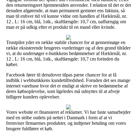
den returneringsret hjemmesiden anvender. I relation til det er det
desuden afgørende, at man permanent gemmer ens faktura, så
man til enhver tid vil kunne vidne om handlen af Hæklenål, nr.
12 , L: 16 cm, blå, 1stk., skaftlængde: 10,7 cm, uafhængig om
man er på udkig efter et produkt til en mand eller kvinde.
Trustpilot yder en række stabile chancer for at gennemsøge en
række eksisterende brugeres vurderinger og af den grund tilråder
vi, at du undersøger e-butikkens bedømmelser af Hæklenål, nr.
12 , L: 16 cm, blå, 1stk., skaftlængde: 10,7 cm forinden du
køber.
Facebook fører til derudover tilpas pæne chancer for at få
indblik i webbutikkens kundetilfredshed. Foruden det ses mange
internet varehuse hvor det er muligt at skrive en bedømmelse af
deres købsoplevelse, som ligeledes må udnyttes til at afveje
tidligere kunders oplevelser.
Vores website er finansieret af reklamer. Vi har faste samarbejder
med en stribe outlets på nettet i Danmark i form af at vi
fremviser firmaernes produkter, og indtjener betaling om vores
brugere fuldfører et køb.