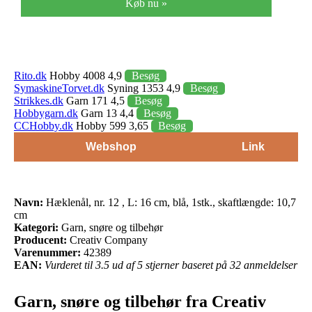
Køb nu »
Rito.dk
Hobby 4008 4,9
Besøg
SymaskineTorvet.dk
Syning 1353 4,9
Besøg
Strikkes.dk
Garn 171 4,5
Besøg
Hobbygarn.dk
Garn 13 4,4
Besøg
CCHobby.dk
Hobby 599 3,65
Besøg
Webshop
Link
Navn:
Hæklenål, nr. 12 , L: 16 cm, blå, 1stk., skaftlængde: 10,7
cm
Kategori:
Garn, snøre og tilbehør
Producent:
Creativ Company
Varenummer:
42389
EAN:
Vurderet til 3.5 ud af 5 stjerner baseret på 32 anmeldelser
Garn, snøre og tilbehør fra Creativ