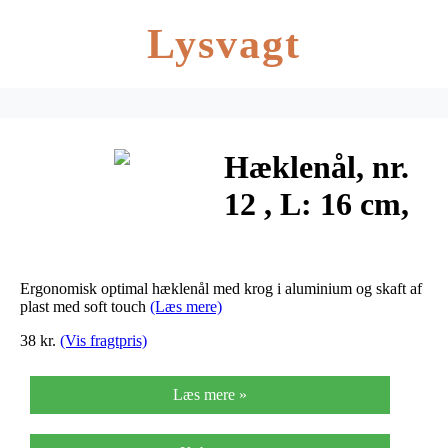
Lysvagt
Hæklenål, nr.
12 , L: 16 cm,
blå, 1stk.,
skaftlængde:
Ergonomisk optimal hæklenål med krog i aluminium og skaft af
10,7 cm
plast med soft touch
(Læs mere)
38 kr.
(Vis fragtpris)
Læs mere »