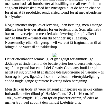
men som trods alt forudsætter at bestillingen realiseres forinden
et givent klokkeslæt, med hensynstagen til at de har en chance
for at nå at få produktet sendt afsted forud for at medarbejderne
har fyraften.
Nogle internet shops lover levering uden betaling, men i mange
tilfælde kun hvis der aftages for en bestemt pris. Som alternativ
bør man overveje den mest letkøbte leveringsform, hvilket i
mange tilfælde – uanset om du befinder sig i Taastrup,
Nørresundby eller Slangerup – vil være at få fragtmanden til at
bringe dine varer til en pakkeshop.
Det er efterhånden temmelig let gængeligt for almindelige
dødelige at finde frem til de bedste priser hos diverse netshops,
og af den grund har en hel del Creativ Company butikker på
nettet set sig tvunget til at stampe udsalgspriserne på varerne – til
børn og babyer, lige så vel som til voksne – eftertrykkeligt, og
endda nogle gange garantere levering uden beregning.
Men det kan trods alt være lønsomt at inspicere en række online
forhandlere efter tilbud på Hæklenål, nr. 12 , L: 16 cm, blå,
1stk., skaftlængde: 10,7 cm før du placerer ordren, således at
man er tryg ved at opnå den mindst kostelige pris.