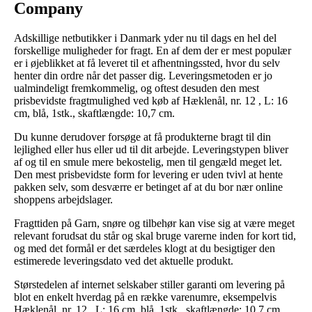
Company
Adskillige netbutikker i Danmark yder nu til dags en hel del
forskellige muligheder for fragt. En af dem der er mest populær
er i øjeblikket at få leveret til et afhentningssted, hvor du selv
henter din ordre når det passer dig. Leveringsmetoden er jo
ualmindeligt fremkommelig, og oftest desuden den mest
prisbevidste fragtmulighed ved køb af Hæklenål, nr. 12 , L: 16
cm, blå, 1stk., skaftlængde: 10,7 cm.
Du kunne derudover forsøge at få produkterne bragt til din
lejlighed eller hus eller ud til dit arbejde. Leveringstypen bliver
af og til en smule mere bekostelig, men til gengæld meget let.
Den mest prisbevidste form for levering er uden tvivl at hente
pakken selv, som desværre er betinget af at du bor nær online
shoppens arbejdslager.
Fragttiden på Garn, snøre og tilbehør kan vise sig at være meget
relevant forudsat du står og skal bruge varerne inden for kort tid,
og med det formål er det særdeles klogt at du besigtiger den
estimerede leveringsdato ved det aktuelle produkt.
Størstedelen af internet selskaber stiller garanti om levering på
blot en enkelt hverdag på en række varenumre, eksempelvis
Hæklenål, nr. 12 , L: 16 cm, blå, 1stk., skaftlængde: 10,7 cm,