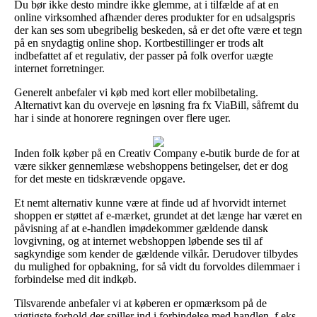
Du bør ikke desto mindre ikke glemme, at i tilfælde af at en
online virksomhed afhænder deres produkter for en udsalgspris
der kan ses som ubegribelig beskeden, så er det ofte være et tegn
på en snydagtig online shop. Kortbestillinger er trods alt
indbefattet af et regulativ, der passer på folk overfor uægte
internet forretninger.
Generelt anbefaler vi køb med kort eller mobilbetaling.
Alternativt kan du overveje en løsning fra fx ViaBill, såfremt du
har i sinde at honorere regningen over flere uger.
Inden folk køber på en Creativ Company e-butik burde de for at
være sikker gennemlæse webshoppens betingelser, det er dog
for det meste en tidskrævende opgave.
Et nemt alternativ kunne være at finde ud af hvorvidt internet
shoppen er støttet af e-mærket, grundet at det længe har været en
påvisning af at e-handlen imødekommer gældende dansk
lovgivning, og at internet webshoppen løbende ses til af
sagkyndige som kender de gældende vilkår. Derudover tilbydes
du mulighed for opbakning, for så vidt du forvoldes dilemmaer i
forbindelse med dit indkøb.
Tilsvarende anbefaler vi at køberen er opmærksom på de
vigtigste forhold der spiller ind i forbindelse med handlen, f.eks.