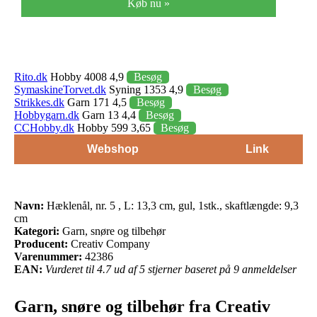
Køb nu »
Rito.dk
Hobby 4008 4,9
Besøg
SymaskineTorvet.dk
Syning 1353 4,9
Besøg
Strikkes.dk
Garn 171 4,5
Besøg
Hobbygarn.dk
Garn 13 4,4
Besøg
CCHobby.dk
Hobby 599 3,65
Besøg
Webshop
Link
Navn:
Hæklenål, nr. 5 , L: 13,3 cm, gul, 1stk., skaftlængde: 9,3
cm
Kategori:
Garn, snøre og tilbehør
Producent:
Creativ Company
Varenummer:
42386
EAN:
Vurderet til 4.7 ud af 5 stjerner baseret på 9 anmeldelser
Garn, snøre og tilbehør fra Creativ