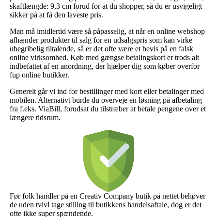
skaftlængde: 9,3 cm forud for at du shopper, så du er usvigeligt
sikker på at få den laveste pris.
Man må imidlertid være så påpasselig, at når en online webshop
afhænder produkter til salg for en udsalgspris som kan virke
ubegribelig tiltalende, så er det ofte være et bevis på en falsk
online virksomhed. Køb med gængse betalingskort er trods alt
indbefattet af en anordning, der hjælper dig som køber overfor
fup online butikker.
Generelt går vi ind for bestillinger med kort eller betalinger med
mobilen. Alternativt burde du overveje en løsning på afbetaling
fra f.eks. ViaBill, forudsat du tilstræber at betale pengene over et
længere tidsrum.
Før folk handler på en Creativ Company butik på nettet behøver
de uden tvivl tage stilling til butikkens handelsaftale, dog er det
ofte ikke super spændende.