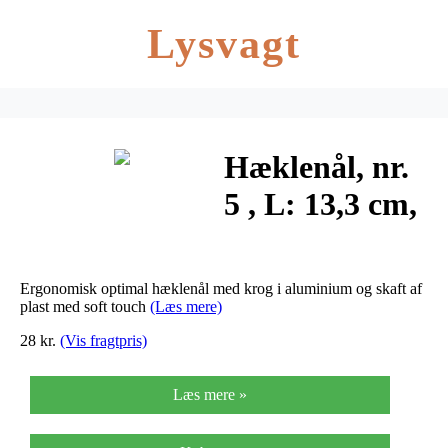
Lysvagt
Hæklenål, nr.
5 , L: 13,3 cm,
gul, 1stk.,
skaftlængde:
Ergonomisk optimal hæklenål med krog i aluminium og skaft af
9,3 cm
plast med soft touch
(Læs mere)
28 kr.
(Vis fragtpris)
Læs mere »