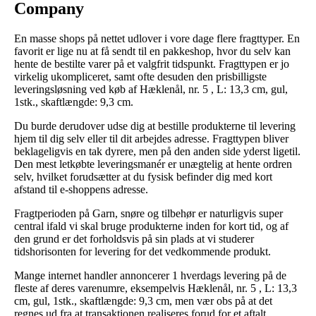
Company
En masse shops på nettet udlover i vore dage flere fragttyper. En
favorit er lige nu at få sendt til en pakkeshop, hvor du selv kan
hente de bestilte varer på et valgfrit tidspunkt. Fragttypen er jo
virkelig ukompliceret, samt ofte desuden den prisbilligste
leveringsløsning ved køb af Hæklenål, nr. 5 , L: 13,3 cm, gul,
1stk., skaftlængde: 9,3 cm.
Du burde derudover udse dig at bestille produkterne til levering
hjem til dig selv eller til dit arbejdes adresse. Fragttypen bliver
beklageligvis en tak dyrere, men på den anden side yderst ligetil.
Den mest letkøbte leveringsmanér er unægtelig at hente ordren
selv, hvilket forudsætter at du fysisk befinder dig med kort
afstand til e-shoppens adresse.
Fragtperioden på Garn, snøre og tilbehør er naturligvis super
central ifald vi skal bruge produkterne inden for kort tid, og af
den grund er det forholdsvis på sin plads at vi studerer
tidshorisonten for levering for det vedkommende produkt.
Mange internet handler annoncerer 1 hverdags levering på de
fleste af deres varenumre, eksempelvis Hæklenål, nr. 5 , L: 13,3
cm, gul, 1stk., skaftlængde: 9,3 cm, men vær obs på at det
regnes ud fra at transaktionen realiseres forud for et aftalt