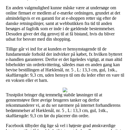
En anden valgmulighed kunne måske være at undersøge om
online firmaet er medlem af e-mærke ordningen, grundet at det
almindeligvis er en garanti for at e-shoppen retter sig efter de
danske retningslinjer, samt at webbutikken fra tid til anden
besøges af fagfolk som er inde i de gældende bestemmelser.
Desuden giver det dig genvej til at få bistand, hvis du bliver
udsat for besvær med din shopping.
Tillige går vi ind for at kunden er hensynstagende til de
fundamentale forhold der indvirker på købet, fx hvilken bytteret
e-handlen garanterer. Derfor er det ligeledes vigtigt, at man altid
bibeholder sin ordrekvittering, således man en anden gang kan
bevise bestillingen af Hæklenål, nr. 5 , L: 13,3 cm, gul, 1stk.,
skaftlængde: 9,3 cm, uden hensyn til om du leder efter en vare til
en voksen eller et barn.
Trustpilot bringer dig temmelig stabile løsninger til at
gennemstøve flere øvrige brugeres tanker og derfor
rekommanderer vi, at du ser nærmere på internet forhandlerens
bedømmelser af Hæklenål, nr. 5 , L: 13,3 cm, gul, 1stk.,
skaftlængde: 9,3 cm før du placerer din ordre.
Facebook tilbyder dig lige så vel i højeste grad ønskværdige