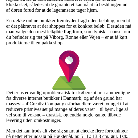
klokkeslæt, således at de garanteret kan nå at få bestillingen ud
af døren forud for at de lageransatte tager hjem.
En række online butikker frembyder fragt uden betaling, men tit
er det påkrævet at der shoppes for et konkret beløb. Desuden må
man vælge den mest letkøbte fragtform, som typisk – uanset om
du befinder sig tæt på Viborg, Rønne eller Vejen – er at få kørt
produkterne til en pakkeshop.
Det er usædvanlig uproblematisk for købere at prissammenligne
fra diverse internet butikker i Danmark, og af den grund har
massevis af Creativ Company e-forhandlere været tvunget til at
reducere prisniveauet på mange af deres varer – til børn, lige så
vel som til voksne – drastisk, og endda nogle gange tilbyde
levering uden omkostninger.
Men det kan trods alt vise sig smart at checke flere forretninger
på nettet efter udsalg på Hæklenål, nr. 5 , L: 13,3 cm, gul, 1stk.,