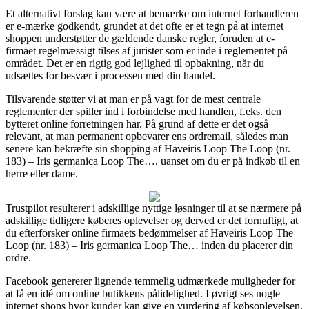
Et alternativt forslag kan være at bemærke om internet forhandleren
er e-mærke godkendt, grundet at det ofte er et tegn på at internet
shoppen understøtter de gældende danske regler, foruden at e-
firmaet regelmæssigt tilses af jurister som er inde i reglementet på
området. Det er en rigtig god lejlighed til opbakning, når du
udsættes for besvær i processen med din handel.
Tilsvarende støtter vi at man er på vagt for de mest centrale
reglementer der spiller ind i forbindelse med handlen, f.eks. den
bytteret online forretningen har. På grund af dette er det også
relevant, at man permanent opbevarer ens ordremail, således man
senere kan bekræfte sin shopping af Haveiris Loop The Loop (nr.
183) – Iris germanica Loop The…, uanset om du er på indkøb til en
herre eller dame.
Trustpilot resulterer i adskillige nyttige løsninger til at se nærmere på
adskillige tidligere køberes oplevelser og derved er det fornuftigt, at
du efterforsker online firmaets bedømmelser af Haveiris Loop The
Loop (nr. 183) – Iris germanica Loop The… inden du placerer din
ordre.
Facebook genererer lignende temmelig udmærkede muligheder for
at få en idé om online butikkens pålidelighed. I øvrigt ses nogle
internet shops hvor kunder kan give en vurdering af købsoplevelsen,