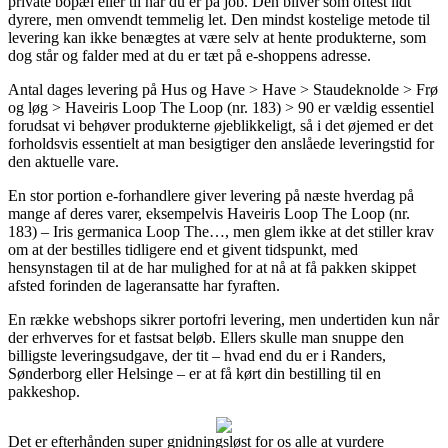
private bopæl eller til når du er på job. Den bliver som oftest lidt
dyrere, men omvendt temmelig let. Den mindst kostelige metode til
levering kan ikke benægtes at være selv at hente produkterne, som
dog står og falder med at du er tæt på e-shoppens adresse.
Antal dages levering på Hus og Have > Have > Staudeknolde > Frø
og løg > Haveiris Loop The Loop (nr. 183) > 90 er vældig essentiel
forudsat vi behøver produkterne øjeblikkeligt, så i det øjemed er det
forholdsvis essentielt at man besigtiger den anslåede leveringstid for
den aktuelle vare.
En stor portion e-forhandlere giver levering på næste hverdag på
mange af deres varer, eksempelvis Haveiris Loop The Loop (nr.
183) – Iris germanica Loop The…, men glem ikke at det stiller krav
om at der bestilles tidligere end et givent tidspunkt, med
hensynstagen til at de har mulighed for at nå at få pakken skippet
afsted forinden de lageransatte har fyraften.
En række webshops sikrer portofri levering, men undertiden kun når
der erhverves for et fastsat beløb. Ellers skulle man snuppe den
billigste leveringsudgave, der tit – hvad end du er i Randers,
Sønderborg eller Helsinge – er at få kørt din bestilling til en
pakkeshop.
Det er efterhånden super gnidningsløst for os alle at vurdere