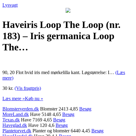
Lysvagt
Haveiris Loop The Loop (nr.
183) – Iris germanica Loop
The…
90, 20 Flot hvid iris med mørkelilla kant. Løgstørrelse: I…
(Læs
mere)
30 kr.
(Vis fragtpris)
Læs mere »
Køb nu »
Blomsterverden.dk
Blomster 2413 4,85
Besøg
MoreLand.dk
Have 5148 4,65
Besøg
Texas.dk
Have 7169 4,65
Besøg
Haveglad.dk
Have 120 4,6
Besøg
Plantetorvet.dk
Planter og blomster 6440 4,45
Besøg