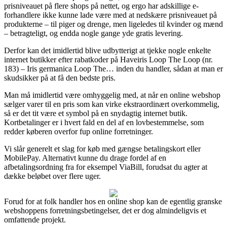
prisniveauet på flere shops på nettet, og ergo har adskillige e-
forhandlere ikke kunne lade være med at nedskære prisniveauet på
produkterne – til piger og drenge, men ligeledes til kvinder og mænd
– betragteligt, og endda nogle gange yde gratis levering.
Derfor kan det imidlertid blive udbytterigt at tjekke nogle enkelte
internet butikker efter rabatkoder på Haveiris Loop The Loop (nr.
183) – Iris germanica Loop The… inden du handler, sådan at man er
skudsikker på at få den bedste pris.
Man må imidlertid være omhyggelig med, at når en online webshop
sælger varer til en pris som kan virke ekstraordinært overkommelig,
så er det tit være et symbol på en snydagtig internet butik.
Kortbetalinger er i hvert fald en del af en lovbestemmelse, som
redder køberen overfor fup online forretninger.
Vi slår generelt et slag for køb med gængse betalingskort eller
MobilePay. Alternativt kunne du drage fordel af en
afbetalingsordning fra for eksempel ViaBill, forudsat du agter at
dække beløbet over flere uger.
Forud for at folk handler hos en online shop kan de egentlig granske
webshoppens forretningsbetingelser, det er dog almindeligvis et
omfattende projekt.