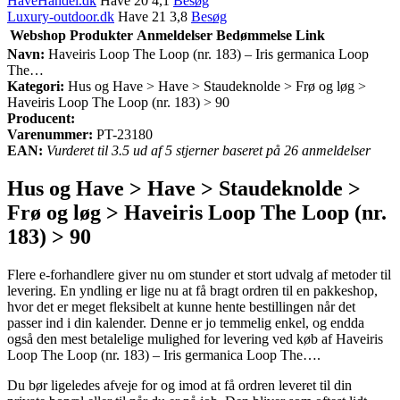
HaveHandel.dk
Have 20 4,1
Besøg
Luxury-outdoor.dk
Have 21 3,8
Besøg
Webshop
Produkter
Anmeldelser
Bedømmelse
Link
Navn:
Haveiris Loop The Loop (nr. 183) – Iris germanica Loop
The…
Kategori:
Hus og Have > Have > Staudeknolde > Frø og løg >
Haveiris Loop The Loop (nr. 183) > 90
Producent:
Varenummer:
PT-23180
EAN:
Vurderet til 3.5 ud af 5 stjerner baseret på 26 anmeldelser
Hus og Have > Have > Staudeknolde >
Frø og løg > Haveiris Loop The Loop (nr.
183) > 90
Flere e-forhandlere giver nu om stunder et stort udvalg af metoder til
levering. En yndling er lige nu at få bragt ordren til en pakkeshop,
hvor det er meget fleksibelt at kunne hente bestillingen når det
passer ind i din kalender. Denne er jo temmelig enkel, og endda
også den mest betalelige mulighed for levering ved køb af Haveiris
Loop The Loop (nr. 183) – Iris germanica Loop The….
Du bør ligeledes afveje for og imod at få ordren leveret til din