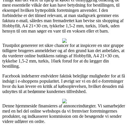
mest essentielle vilkår der kan have betydning for bestillingen, til
eksempel hvilken byttepolitik forretningen anvender. I den
forbindelse er det tilmed relevant, at man stadigvæk gemmer ens
faktura e-mail, således man fremadrettet kan bevise sin shopping af
Hobbyfilt, A4 21×30 cm, tykkelse 1,5-2 mm, turkis, 10ark, uden
hensyn til om man søger en vare til en voksen eller et barn.
Trustpilot genererer ret sikre chancer for at inspicere en stor gruppe
tidligere brugeres anmeldelser og af den grund kan det anbefales, at
du vurderer online butikkens ratings af Hobbyfilt, A4 21×30 cm,
tykkelse 1,5-2 mm, turkis, 10ark forud for at du lægger din
bestilling.
Facebook indebærer endvidere faktisk belejlige muligheder for at få
indsigt i e-shoppens popularitet. I øvrigt ser vi en del e-forretninger
hvor du kan levere en kritik af købsoplevelsen, hvilket desuden må
udnyttes til at bedømme kundernes tilfredshed.
Denne hjemmeside finansieres af annonceindtægter. Vi samarbejder
med en hel del online webshops da vi fremviser forretningernes
produkter, og indkasserer kommission om de besøgende vi sender
videre udfører en ordre.