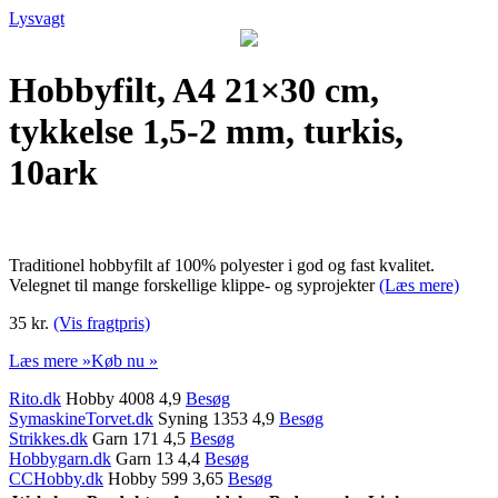
Lysvagt
Hobbyfilt, A4 21×30 cm,
tykkelse 1,5-2 mm, turkis,
10ark
Traditionel hobbyfilt af 100% polyester i god og fast kvalitet.
Velegnet til mange forskellige klippe- og syprojekter
(Læs mere)
35 kr.
(Vis fragtpris)
Læs mere »
Køb nu »
Rito.dk
Hobby 4008 4,9
Besøg
SymaskineTorvet.dk
Syning 1353 4,9
Besøg
Strikkes.dk
Garn 171 4,5
Besøg
Hobbygarn.dk
Garn 13 4,4
Besøg
CCHobby.dk
Hobby 599 3,65
Besøg