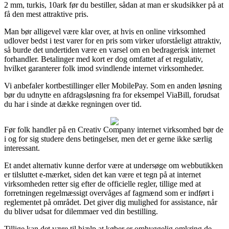
2 mm, turkis, 10ark før du bestiller, sådan at man er skudsikker på at
få den mest attraktive pris.
Man bør alligevel være klar over, at hvis en online virksomhed
udlover bedst i test varer for en pris som virker uforståeligt attraktiv,
så burde det undertiden være en varsel om en bedragerisk internet
forhandler. Betalinger med kort er dog omfattet af et regulativ,
hvilket garanterer folk imod svindlende internet virksomheder.
Vi anbefaler kortbestillinger eller MobilePay. Som en anden løsning
bør du udnytte en afdragsløsning fra for eksempel ViaBill, forudsat
du har i sinde at dække regningen over tid.
Før folk handler på en Creativ Company internet virksomhed bør de
i og for sig studere dens betingelser, men det er gerne ikke særlig
interessant.
Et andet alternativ kunne derfor være at undersøge om webbutikken
er tilsluttet e-mærket, siden det kan være et tegn på at internet
virksomheden retter sig efter de officielle regler, tillige med at
forretningen regelmæssigt overvåges af fagmænd som er indført i
reglementet på området. Det giver dig mulighed for assistance, når
du bliver udsat for dilemmaer ved din bestilling.
Tillige kan det være til hjælp at køber er omhyggelig omkring de