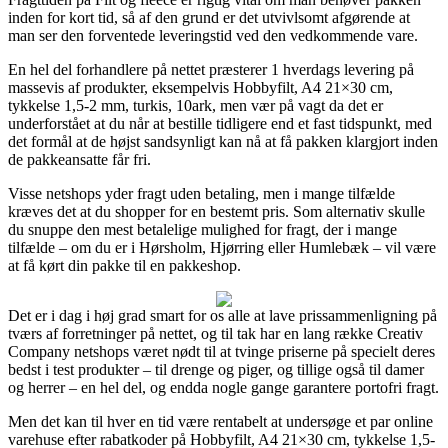
inden for kort tid, så af den grund er det utvivlsomt afgørende at
man ser den forventede leveringstid ved den vedkommende vare.
En hel del forhandlere på nettet præsterer 1 hverdags levering på
massevis af produkter, eksempelvis Hobbyfilt, A4 21×30 cm,
tykkelse 1,5-2 mm, turkis, 10ark, men vær på vagt da det er
underforstået at du når at bestille tidligere end et fast tidspunkt, med
det formål at de højst sandsynligt kan nå at få pakken klargjort inden
de pakkeansatte får fri.
Visse netshops yder fragt uden betaling, men i mange tilfælde
kræves det at du shopper for en bestemt pris. Som alternativ skulle
du snuppe den mest betalelige mulighed for fragt, der i mange
tilfælde – om du er i Hørsholm, Hjørring eller Humlebæk – vil være
at få kørt din pakke til en pakkeshop.
Det er i dag i høj grad smart for os alle at lave prissammenligning på
tværs af forretninger på nettet, og til tak har en lang række Creativ
Company netshops været nødt til at tvinge priserne på specielt deres
bedst i test produkter – til drenge og piger, og tillige også til damer
og herrer – en hel del, og endda nogle gange garantere portofri fragt.
Men det kan til hver en tid være rentabelt at undersøge et par online
varehuse efter rabatkoder på Hobbyfilt, A4 21×30 cm, tykkelse 1,5-