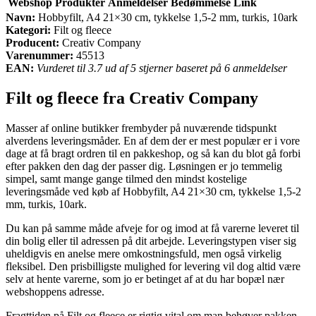
Webshop
Produkter
Anmeldelser
Bedømmelse
Link
Navn:
Hobbyfilt, A4 21×30 cm, tykkelse 1,5-2 mm, turkis, 10ark
Kategori:
Filt og fleece
Producent:
Creativ Company
Varenummer:
45513
EAN:
Vurderet til 3.7 ud af 5 stjerner baseret på 6 anmeldelser
Filt og fleece fra Creativ Company
Masser af online butikker frembyder på nuværende tidspunkt
alverdens leveringsmåder. En af dem der er mest populær er i vore
dage at få bragt ordren til en pakkeshop, og så kan du blot gå forbi
efter pakken den dag der passer dig. Løsningen er jo temmelig
simpel, samt mange gange tilmed den mindst kostelige
leveringsmåde ved køb af Hobbyfilt, A4 21×30 cm, tykkelse 1,5-2
mm, turkis, 10ark.
Du kan på samme måde afveje for og imod at få varerne leveret til
din bolig eller til adressen på dit arbejde. Leveringstypen viser sig
uheldigvis en anelse mere omkostningsfuld, men også virkelig
fleksibel. Den prisbilligste mulighed for levering vil dog altid være
selv at hente varerne, som jo er betinget af at du har bopæl nær
webshoppens adresse.
Fragttiden på Filt og fleece er rigtig vital om man behøver pakken