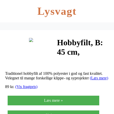
Lysvagt
Hobbyfilt, B:
45 cm,
tykkelse 1,5
mm, hvid, 5m,
Traditionel hobbyfilt af 100% polyester i god og fast kvalitet.
180-200 g/m2
Velegnet til mange forskellige klippe- og syprojekter
(Læs mere)
89 kr.
(Vis fragtpris)
Læs mere »