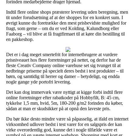
forinden medarbejderne drager hjemad.
Indtil flere online shops præsterer levering uden beregning, men
tit under forudsætning af at der shoppes for en konkret sum. I
øvrigt kunne du foretrække den mest prisbevidste mulighed for
fragt, som gerne – om du er ved Kolding, Kalundborg eller
Faaborg – vil blive at få fragtfirmaet til at køre din bestilling til
en pakkeshop.
Det er i dag meget smertefrit for internetbrugere at vurdere
prisniveauet hos flere forretninger på nettet, og derfor har de
fleste Creativ Company online varehuse set sig tvunget til at
nedbringe priserne på specielt deres bedst i test produkter – til
børn, og samtidig til herrer og damer – betydeligt, og endda
nogle gange yde portofri levering.
Det kan dog immervæk være nyttigt at kigge forbi indtil flere
online forretninger efter rabatkoder på Hobbyfilt, B: 45 cm,
tykkelse 1,5 mm, hvid, 5m, 180-200 g/m2 forinden du køber,
sådan at man er skudsikker på at opnå den laveste pris.
Du bør ikke desto mindre være så påpasselig, at ifald en internet
virksomhed udlover bedst i test varer for en salgspris der kan
virke overordentlig god, kunne det i nogle tilfælde være et
symbol på en uægte internet webshop. Shopping med kort er