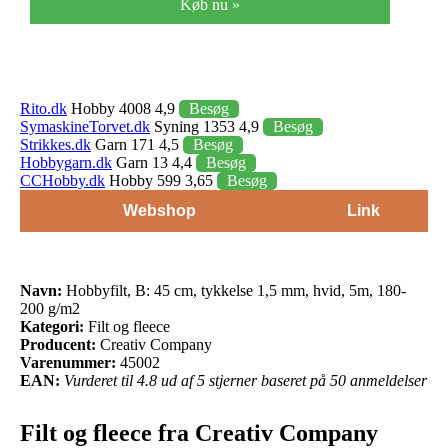
Køb nu »
Rito.dk
Hobby 4008 4,9
Besøg
SymaskineTorvet.dk
Syning 1353 4,9
Besøg
Strikkes.dk
Garn 171 4,5
Besøg
Hobbygarn.dk
Garn 13 4,4
Besøg
CCHobby.dk
Hobby 599 3,65
Besøg
Webshop
Link
Navn:
Hobbyfilt, B: 45 cm, tykkelse 1,5 mm, hvid, 5m, 180-
200 g/m2
Kategori:
Filt og fleece
Producent:
Creativ Company
Varenummer:
45002
EAN:
Vurderet til 4.8 ud af 5 stjerner baseret på 50 anmeldelser
Filt og fleece fra Creativ Company