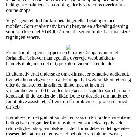
heldigvis omsluttet af en ordning, der beskytter os overfor fup
online shops.
Vi går generelt ind for kortbetalinger eller betalinger med
mobilen. Som et alternativ kan du benytte en afbetalingsløsning
som for eksempel ViaBill, såfremt du ser en fordel i at finansiere
regningen senere.
Forud for at nogen shopper i en Creativ Company internet
forhandler behøver man egentlig overveje webbutikkens
handelsaftale, men det er typisk ikke videre spændende.
Et alternativ er at undersøge om e-firmaet er e-mærke godkendt,
hvilket almindeligvis er en antydning af at webbutikken retter sig
efter de danske retningslinjer, tillige med at internet
virksomheden fra tid til anden besøges af eksperter som har nøje
kendskab til de gældende vilkår. Dette er desuden din mulighed
for at blive assisteret, såfremt du får problemer i processen med
dit køb.
Derudover er det godt at kunden er vaks omkring de elementære
betingelser der gælder for transaktionen, som eksempelvis den
returrettighed shoppen tilsikrer. I den forbindelse er det ligeledes
essesentielt, at man til enhver tid beholder sin faktura e-mail,