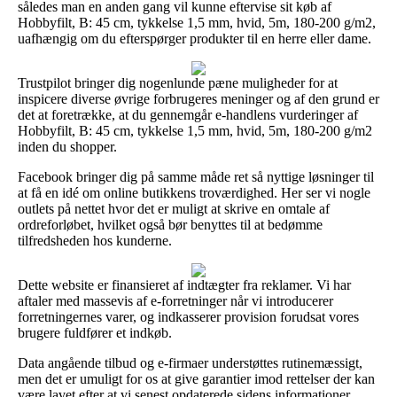
således man en anden gang vil kunne eftervise sit køb af
Hobbyfilt, B: 45 cm, tykkelse 1,5 mm, hvid, 5m, 180-200 g/m2,
uafhængig om du efterspørger produkter til en herre eller dame.
Trustpilot bringer dig nogenlunde pæne muligheder for at
inspicere diverse øvrige forbrugeres meninger og af den grund er
det at foretrække, at du gennemgår e-handlens vurderinger af
Hobbyfilt, B: 45 cm, tykkelse 1,5 mm, hvid, 5m, 180-200 g/m2
inden du shopper.
Facebook bringer dig på samme måde ret så nyttige løsninger til
at få en idé om online butikkens troværdighed. Her ser vi nogle
outlets på nettet hvor det er muligt at skrive en omtale af
ordreforløbet, hvilket også bør benyttes til at bedømme
tilfredsheden hos kunderne.
Dette website er finansieret af indtægter fra reklamer. Vi har
aftaler med massevis af e-forretninger når vi introducerer
forretningernes varer, og indkasserer provision forudsat vores
brugere fuldfører et indkøb.
Data angående tilbud og e-firmaer understøttes rutinemæssigt,
men det er umuligt for os at give garantier imod rettelser der kan
være lavet efter at vi senest opdaterede sidens informationer.