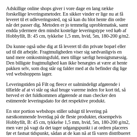
Adskillige online shops giver i vore dage en lang række
forskellige leveringsmetoder. En sikker vinder er lige nu at få
leveret til et udleveringssted, og så kan du blot hente din ordre
når det passer dig. Metoden er jo temmelig uproblematisk, samt
endda ydermere den mindst kostelige leveringstype ved køb af
Hobbyfilt, B: 45 cm, tykkelse 1,5 mm, hvid, 5m, 180-200 g/m2.
Du kunne også udse dig at få leveret til din private bopæl eller
ud til dit arbejde. Fragtmuligheden viser sig sædvanligvis en
tand mere omkostningsfuld, men tillige særligt hensigtsmæssig.
Den billigste fragtmulighed kan ikke benægtes at være at hente
pakken selv, som dog står og falder med at du befinder dig lige
ved webshoppens lager.
Leveringstiden på Filt og fleece er ualmindeligt afgørende i
tilfælde af at vi står og skal bruge varerne inden for kort tid, så
herved er det fuldkommen afgørende at man checker den
estimerede leveringsdato for det respektive produkt.
En stor portion webshops stiller udsigt til levering på
næstkommende hverdag på de fleste produkter, eksempelvis
Hobbyfilt, B: 45 cm, tykkelse 1,5 mm, hvid, 5m, 180-200 g/m2,
men vær på vagt da det tager udgangspunkt i at ordren placeres
før et fastsat tidspunkt, sådan at de kan nå at få varen distribueret