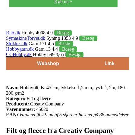
Køb nu »
Rito.dk
Hobby 4008 4,9
Besøg
SymaskineTorvet.dk
Syning 1353 4,9
Besøg
Strikkes.dk
Garn 171 4,5
Besøg
Hobbygarn.dk
Garn 13 4,4
Besøg
CCHobby.dk
Hobby 599 3,65
Besøg
Webshop
Link
Navn:
Hobbyfilt, B: 45 cm, tykkelse 1,5 mm, lys blå, 5m, 180-
200 g/m2
Kategori:
Filt og fleece
Producent:
Creativ Company
Varenummer:
45020
EAN:
Vurderet til 4.9 ud af 5 stjerner baseret på 38 anmeldelser
Filt og fleece fra Creativ Company