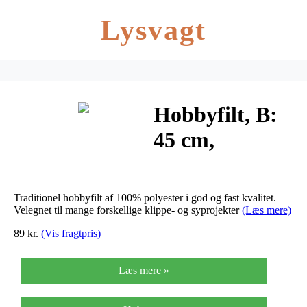
Lysvagt
Hobbyfilt, B:
45 cm,
tykkelse 1,5
mm, lys blå,
Traditionel hobbyfilt af 100% polyester i god og fast kvalitet.
5m, 180-200
Velegnet til mange forskellige klippe- og syprojekter
(Læs mere)
89 kr.
(Vis fragtpris)
g/m2
Læs mere »