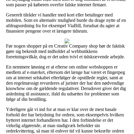
som passer på køberen overfor falske internet firmaer.
Generelt tilråder vi handler med kort eller betalinger med
mobilen. Som en alternativ mulighed burde du drage nytte af en
afdragsordning fra for eksempel ViaBill, forudsat du agter at
finansiere pengene over et længere tidsrum.
Før nogen shopper på en Creativ Company shop bør de faktisk
gøre sig bekendt med indholdet af webbutikkens
forretningsvilkår, dog er det uden tvivl et tidskrævende arbejde.
En nemmere løsning er at efterse om online webshoppen er
medlem af e-mærket, eftersom det længe har været et fingerpeg
om at internet selskabet efterfølger de opstillede regler, samt at
den regelmæssigt revurderes af jurister der har den nødvendige
knowhow om de gældende regulativer. Derudover giver det dig
anledning til assistance, ifald du udsættes for problemer som
følge af din bestilling.
Yderligere går vi ind for at man er klar over de mest basale
forhold der har betydning for ordren, som eksempelvis hvilken
bytteret internet forhandleren har. I den forbindelse er det
virkelig afgørende, at man stadigvæk beholder sin
ordrekvittering, så man til enhver tid vil kunne bekræfte ordren