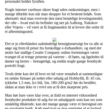
personalet holder fyraften.
Nogle internet varehuse sikrer fragt uden omkostninger, men i
mange tilfælde kun når man shopper for et bestemt beløb. Som
alternativ skal man overveje den mest betalelige leveringsmodel,
der ofte – hvad end du befinder sig tæt på Aalborg, Nakskov
eller Vojens – vil være at få fragtmanden til at levere din ordre til
et afhentningssted.
Det er jo efterhånden ualmindeligt hensigtsmæssigt for os alle at
søge sig frem til priser fra forskellige e-forhandlere, og med det
motiv har utallige Creativ Company online forretninger været
tvunget til at tvinge priserne på varerne – til børn, og ligeledes til
damer og herrer – betragteligt, og endda nogle gange frembyde
portofri fragt.
Trods dette kan det til hver en tid være rentabelt at sammenligne
en række firmaer på nettet efter udsalg på Hobbyfilt, B: 45 cm,
tykkelse 1,5 mm, lys blå, 5m, 180-200 g/m2 før du bestiller,
sådan at man ikke er i tvivl om at få den skarpeste pris.
Man bør bare være klar over, at ifald en internet virksomhed
frembyder produkter til salg for en udsalgspris som kan ses som
umådelig tiltalende, kan det mange gange være et faresignal om
en snydagtig butik. Køb med kort er dog omsluttet af et lovbud,