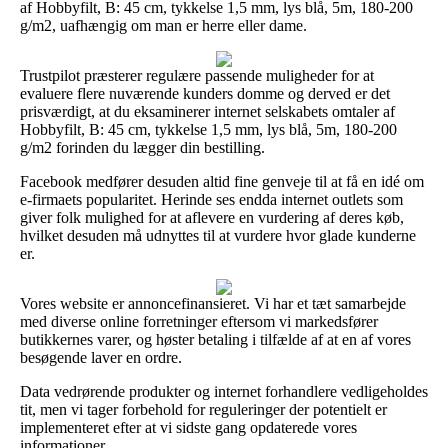
af Hobbyfilt, B: 45 cm, tykkelse 1,5 mm, lys blå, 5m, 180-200
g/m2, uafhængig om man er herre eller dame.
Trustpilot præsterer regulære passende muligheder for at
evaluere flere nuværende kunders domme og derved er det
prisværdigt, at du eksaminerer internet selskabets omtaler af
Hobbyfilt, B: 45 cm, tykkelse 1,5 mm, lys blå, 5m, 180-200
g/m2 forinden du lægger din bestilling.
Facebook medfører desuden altid fine genveje til at få en idé om
e-firmaets popularitet. Herinde ses endda internet outlets som
giver folk mulighed for at aflevere en vurdering af deres køb,
hvilket desuden må udnyttes til at vurdere hvor glade kunderne
er.
Vores website er annoncefinansieret. Vi har et tæt samarbejde
med diverse online forretninger eftersom vi markedsfører
butikkernes varer, og høster betaling i tilfælde af at en af vores
besøgende laver en ordre.
Data vedrørende produkter og internet forhandlere vedligeholdes
tit, men vi tager forbehold for reguleringer der potentielt er
implementeret efter at vi sidste gang opdaterede vores
informationer.