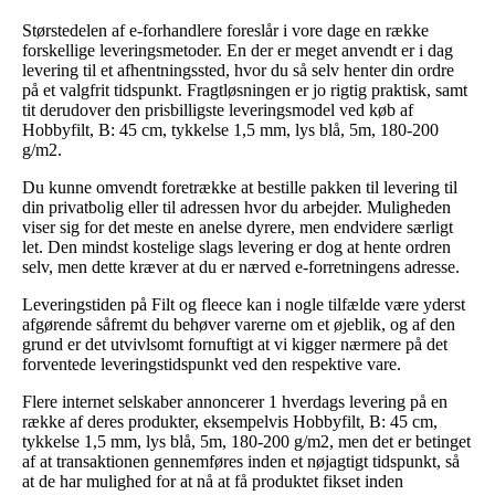
Størstedelen af e-forhandlere foreslår i vore dage en række
forskellige leveringsmetoder. En der er meget anvendt er i dag
levering til et afhentningssted, hvor du så selv henter din ordre
på et valgfrit tidspunkt. Fragtløsningen er jo rigtig praktisk, samt
tit derudover den prisbilligste leveringsmodel ved køb af
Hobbyfilt, B: 45 cm, tykkelse 1,5 mm, lys blå, 5m, 180-200
g/m2.
Du kunne omvendt foretrække at bestille pakken til levering til
din privatbolig eller til adressen hvor du arbejder. Muligheden
viser sig for det meste en anelse dyrere, men endvidere særligt
let. Den mindst kostelige slags levering er dog at hente ordren
selv, men dette kræver at du er nærved e-forretningens adresse.
Leveringstiden på Filt og fleece kan i nogle tilfælde være yderst
afgørende såfremt du behøver varerne om et øjeblik, og af den
grund er det utvivlsomt fornuftigt at vi kigger nærmere på det
forventede leveringstidspunkt ved den respektive vare.
Flere internet selskaber annoncerer 1 hverdags levering på en
række af deres produkter, eksempelvis Hobbyfilt, B: 45 cm,
tykkelse 1,5 mm, lys blå, 5m, 180-200 g/m2, men det er betinget
af at transaktionen gennemføres inden et nøjagtigt tidspunkt, så
at de har mulighed for at nå at få produktet fikset inden